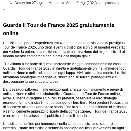
Domenica 27 luglio - Mantes-la-Ville – Parigi (132,3 km - pianura)
```
Guarda il Tour de France 2025 gratuitamente
online
Unisciti a noi per un'esperienza emozionante mentre assistiamo al prestigioso
Tour de France 2025, uno degli eventi ciclistici più iconici al mondo! Preparati
per vedere la potenza, la resistenza e la determinazione dei migliori ciclisti al
mondo mentre competono per la preziosa maglia gialla.
Ti invitiamo a far parte di questo incredibile viaggio comodamente da casa tua.
Guarda il Tour de France 2025 in diretta e gratuitamente online, immergendoti
nell'emozione e nell'eccitazione di ogni tappa. Vivi l'adrenalina mentre i ciclisti
affrontano montagne impegnative, sfrecciano su terreni pianeggianti e si
destreggiano lungo strade tortuose.
Dai paesaggi pittoreschi alle emozionanti arrivate, ogni momento è pieno di
anticipazione e atletismo sbalorditivo. Guardando il Tour de France online,
avrai la libertà di seguire i tuoi ciclisti preferiti, osservare le loro strategie
prendere forma e incitarli mentre spingono i loro limiti. Non perderti l'occasione
di assistere alla creazione della storia. Che tu sia un appassionato di ciclismo
o semplicemente apprezzi lo spirito della competizione, il Tour de France 2025
è un evento che affascina il pubblico di tutto il mondo.
Unisciti a noi online per immergerti nella cultura del ciclismo, scoprire le
incredibili storie dei ciclisti e sentire la passione dei tifosi provenienti da ogni