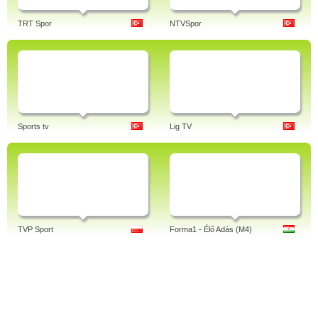
TRT Spor
NTVSpor
Sports tv
Lig TV
TVP Sport
Forma1 - Élő Adás (M4)
About Us
Terms of Use
Privacy policy
Cookies