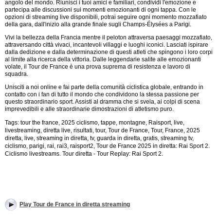
angolo del mondo. Riunisci i tuoi amici e familiari, condividi l'emozione e
partecipa alle discussioni sui momenti emozionanti di ogni tappa. Con le
opzioni di streaming live disponibili, potrai seguire ogni momento mozzafiato
della gara, dall'inizio alla grande finale sugli Champs-Élysées a Parigi.
Vivi la bellezza della Francia mentre il peloton attraversa paesaggi mozzafiato,
attraversando città vivaci, incantevoli villaggi e luoghi iconici. Lasciati ispirare
dalla dedizione e dalla determinazione di questi atleti che spingono i loro corpi
al limite alla ricerca della vittoria. Dalle leggendarie salite alle emozionanti
volate, il Tour de France è una prova suprema di resistenza e lavoro di
squadra.
Unisciti a noi online e fai parte della comunità ciclistica globale, entrando in
contatto con i fan di tutto il mondo che condividono la stessa passione per
questo straordinario sport. Assisti al dramma che si svela, ai colpi di scena
imprevedibili e alle straordinarie dimostrazioni di atletismo puro.
Tags: tour the france, 2025 ciclismo, tappe, montagne, Raisport, live,
livestreaming, diretta live, risultati, tour,
Tour de France, Tour, France, 2025
diretta, live, streaming in diretta, tv, guarda in diretta, gratis, streaming tv,
ciclismo, parigi, rai, rai3, raisport2,
Tour de France 2025 in diretta: Rai Sport 2.
Ciclismo livestreams. Tour diretta - Tour Replay: Rai Sport 2.
Play Tour de France in diretta streaming