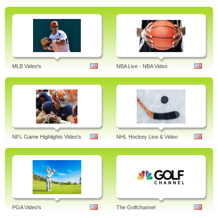
MLB Video's
NBA Live - NBA Video
NFL Game Highlights Video's
NHL Hockey Live & Video
PGA Video's
The Golfchannel