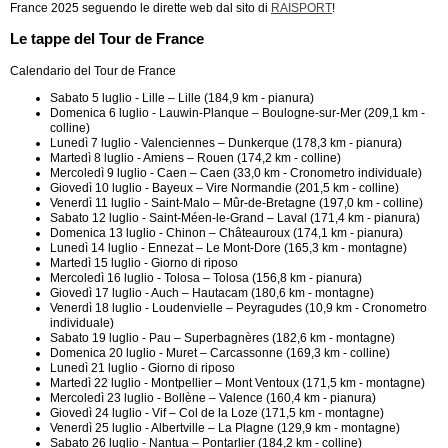
France 2025 seguendo le dirette web dal sito di
RAISPORT
!
Le tappe del Tour de France
Calendario del Tour de France
Sabato 5 luglio - Lille – Lille (184,9 km - pianura)
Domenica 6 luglio - Lauwin-Planque – Boulogne-sur-Mer (209,1 km -
colline)
Lunedì 7 luglio - Valenciennes – Dunkerque (178,3 km - pianura)
Martedì 8 luglio - Amiens – Rouen (174,2 km - colline)
Mercoledì 9 luglio - Caen – Caen (33,0 km - Cronometro individuale)
Giovedì 10 luglio - Bayeux – Vire Normandie (201,5 km - colline)
Venerdì 11 luglio - Saint-Malo – Mûr-de-Bretagne (197,0 km - colline)
Sabato 12 luglio - Saint-Méen-le-Grand – Laval (171,4 km - pianura)
Domenica 13 luglio - Chinon – Châteauroux (174,1 km - pianura)
Lunedì 14 luglio - Ennezat – Le Mont-Dore (165,3 km - montagne)
Martedì 15 luglio - Giorno di riposo
Mercoledì 16 luglio - Tolosa – Tolosa (156,8 km - pianura)
Giovedì 17 luglio - Auch – Hautacam (180,6 km - montagne)
Venerdì 18 luglio - Loudenvielle – Peyragudes (10,9 km - Cronometro
individuale)
Sabato 19 luglio - Pau – Superbagnères (182,6 km - montagne)
Domenica 20 luglio - Muret – Carcassonne (169,3 km - colline)
Lunedì 21 luglio - Giorno di riposo
Martedì 22 luglio - Montpellier – Mont Ventoux (171,5 km - montagne)
Mercoledì 23 luglio - Bollène – Valence (160,4 km - pianura)
Giovedì 24 luglio - Vif – Col de la Loze (171,5 km - montagne)
Venerdì 25 luglio - Albertville – La Plagne (129,9 km - montagne)
Sabato 26 luglio - Nantua – Pontarlier (184,2 km - colline)