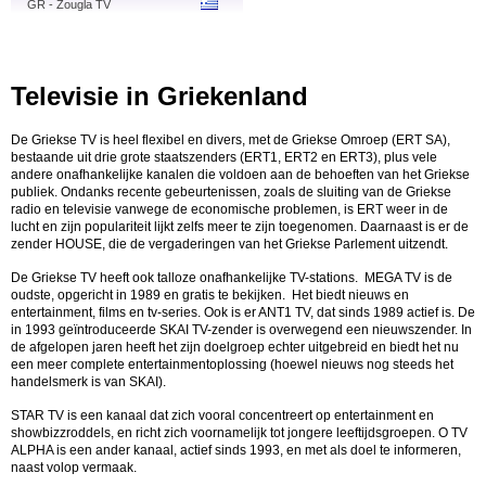
GR - Zougla TV
Televisie in Griekenland
De Griekse TV is heel flexibel en divers, met de Griekse Omroep (ERT SA),
bestaande uit drie grote staatszenders (ERT1, ERT2 en ERT3), plus vele
andere onafhankelijke kanalen die voldoen aan de behoeften van het Griekse
publiek. Ondanks recente gebeurtenissen, zoals de sluiting van de Griekse
radio en televisie vanwege de economische problemen, is ERT weer in de
lucht en zijn populariteit lijkt zelfs meer te zijn toegenomen. Daarnaast is er de
zender HOUSE, d
ie de vergaderingen van het Griekse Parlement uitzendt.
De Griekse TV heeft ook talloze onafhankelijke TV-stations. MEGA TV is de
oudste, opgericht in 1989 en gratis te bekijken. Het biedt nieuws en
entertainment, films en tv-series. Ook is er ANT1 TV, dat sinds 1989 actief is. De
in 1993 geïntroduceerde SKAI TV-zender is overwegend een nieuwszender. In
de afgelopen jaren heeft het zijn doelgroep echter uitgebreid en biedt het nu
een meer complete entertainmentoplossing (hoewel nieuws nog steeds het
handelsmerk is van SKAI).
STAR TV is een kanaal dat zich vooral concentreert op entertainment en
showbizzroddels, en richt zich voornamelijk tot jongere leeftijdsgroepen. O TV
ALPHA is een ander kanaal, actief sinds 1993, en met als doel te informeren,
naast volop vermaak.