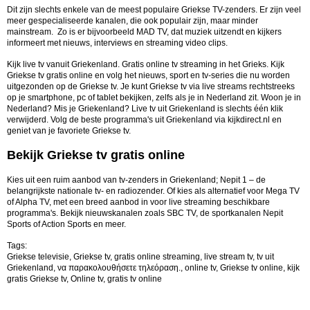
Dit zijn slechts enkele van de meest populaire Griekse TV-zenders. Er zijn veel
meer gespecialiseerde kanalen, die ook populair zijn, maar minder
mainstream. Zo is er bijvoorbeeld MAD TV, dat muziek uitzendt en kijkers
informeert met nieuws, interviews en streaming video clips.
Kijk live tv vanuit Griekenland. Gratis online tv streaming in het Grieks.
Kijk
Griekse tv gratis online en volg het nieuws, sport en tv-series die nu worden
uitgezonden op de Griekse tv. Je kunt Griekse tv via live streams rechtstreeks
op je smartphone, pc of tablet bekijken, zelfs als je in Nederland zit. Woon je in
Nederland? Mis je Griekenland? Live tv uit Griekenland is slechts één klik
verwijderd. Volg de beste programma's uit Griekenland via kijkdirect.nl en
geniet van je favoriete Griekse tv.
Bekijk Griekse tv gratis online
Kies uit een ruim aanbod van tv-zenders in Griekenland; Nepit 1 – de
belangrijkste nationale tv- en radiozender. Of kies als alternatief voor Mega TV
of Alpha TV, met een breed aanbod in voor live streaming beschikbare
programma's. Bekijk nieuwskanalen zoals SBC TV, de sportkanalen Nepit
Sports of Action Sports en meer.
Tags:
Griekse televisie, Griekse tv, gratis online streaming, live stream tv, tv uit
Griekenland, να παρακολουθήσετε τηλεόραση., online tv, Griekse tv online, kijk
gratis Griekse tv, Online tv, gratis tv online