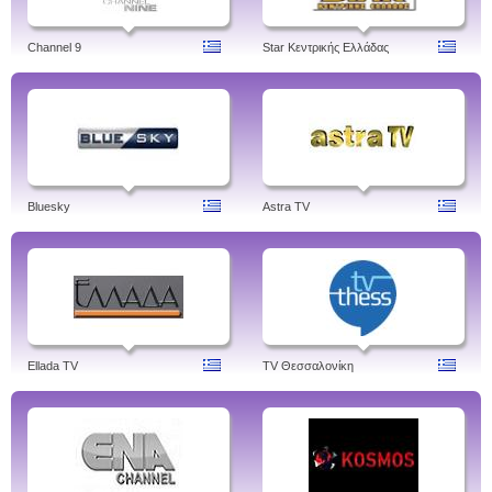
Channel 9
Star Κεντρικής Ελλάδας
Bluesky
Astra TV
Ellada TV
TV Θεσσαλονίκη