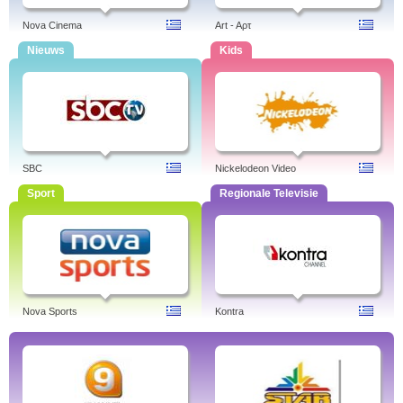
Nova Cinema
Art - Aρτ
Nieuws
Kids
SBC
Nickelodeon Video
Sport
Regionale Televisie
Nova Sports
Kontra