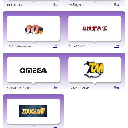
ΚΡΗΤΗ TV
Θράκη NET
TV 10 Θεσσαλίας
ΔH.ΡΑ.Σ.ΚΩ
Ωμέγα TV Ρόδου
TV ΜΥΤΙΛΗΝΗ