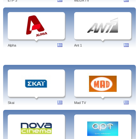
ETP 3
MEGA TV
Alpha
Ant 1
Skai
Mad TV