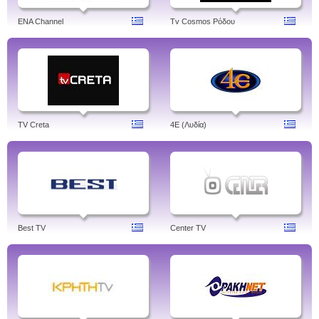
ENA Channel
Tv Cosmos Ρόδου
TV Creta
4Ε (Λυδία)
Best TV
Center TV