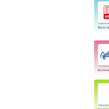
Bild.de V
Boomera