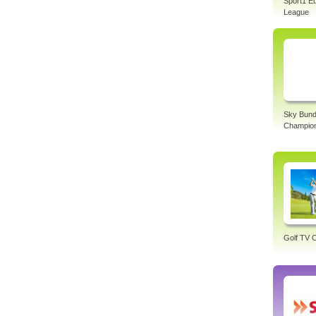
Sport1 E
League
Sky Bund
Champio
Golf TV O