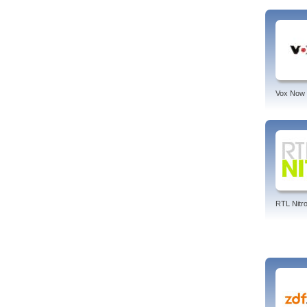
Vox Now
RTL Nitr