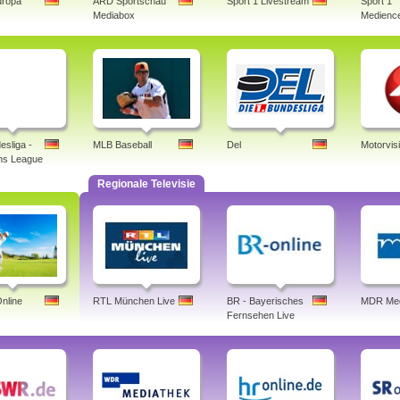
uropa
ARD Sportschau
Sport 1 Livestream
Sport 1
Mediabox
Medience
esliga -
MLB Baseball
Del
Motorvis
ns League
Regionale Televisie
nline
RTL München Live
BR - Bayerisches
MDR Med
Fernsehen Live