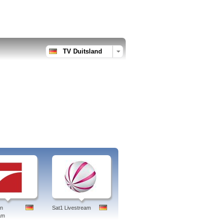
TV Duitsland
en
Sat1 Livestream
am