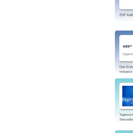
ZDF Kult
Das Erst
verpasst
Tagessch
Sekunde