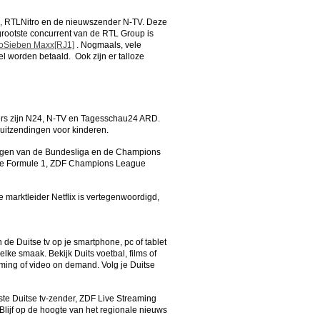
L, RTLNitro en de nieuwszender N-TV. Deze
rootste concurrent van de RTL Group is
roSieben Maxx
[RJ1]
. Nogmaals, vele
l worden betaald. Ook zijn er talloze
ders zijn N24, N-TV en Tagesschau24 ARD.
uitzendingen voor kinderen.
dingen van de Bundesliga en de Champions
et de Formule 1, ZDF Champions League
 marktleider Netflix is vertegenwoordigd,
n de Duitse tv op je smartphone, pc of tablet
lke smaak. Bekijk Duits voetbal, films of
aming of video on demand. Volg je Duitse
ste Duitse tv-zender, ZDF Live Streaming
Blijf op de hoogte van het regionale nieuws