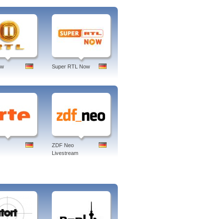
ow
Super RTL Now
ZDF Neo
Livestream