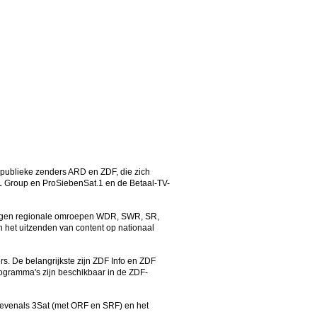
e publieke zenders ARD en ZDF, die zich
TL Group en ProSiebenSat.1 en de Betaal-TV-
negen regionale omroepen WDR, SWR, SR,
het uitzenden van content op nationaal
s. De belangrijkste zijn ZDF Info en ZDF
rogramma's zijn beschikbaar in de ZDF-
evenals 3Sat (met ORF en SRF) en het