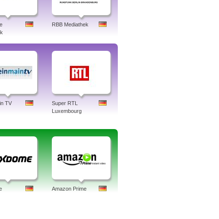
e
RBB Mediathek
ek
in TV
Super RTL
Luxembourg
e
Amazon Prime