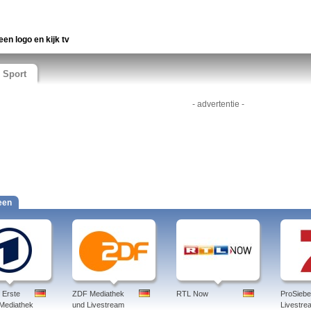
een logo en kijk tv
Sport
- advertentie -
een
 Erste
ZDF Mediathek
RTL Now
ProSieb
 Mediathek
und Livestream
Livestre