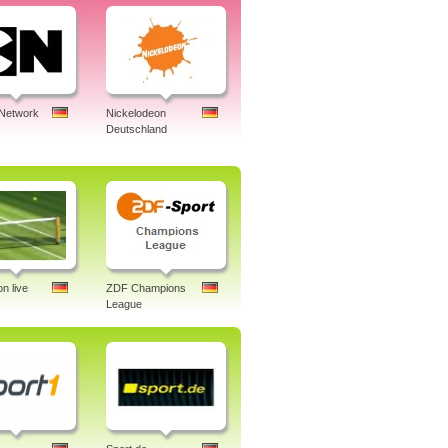
 Network
Nickelodeon
Deutschland
n live
ZDF Champions
League