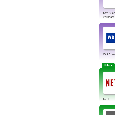
SWR Sen
verpasst
WDR Liv
Films
Netflix