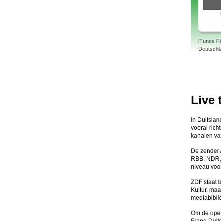
iTunes F
Deutschl
Live 
In Duitslan
vooral ric
kanalen va
De zender 
RBB, NDR, 
niveau voo
ZDF staat 
Kultur, ma
mediabibli
Om de open