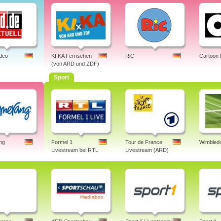
ideo
KI.KA Fernsehen
RiC
Cartoon
(von ARD und ZDF)
Sport
ng
Formel 1
Tour de France
Wimbledo
Livestream bei RTL
Livestream (ARD)