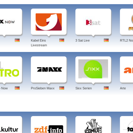
Kabel Eins
3 Sat Live
RTL2 N
Livestream
o Now
ProSieben Maxx
Sixx Serien
Arte