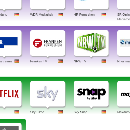
dung
WDR Mediathek
HR Fernsehen
SR Onlin
Mediath
estreams
Franken TV
NRW TV
Rheinma
Sky Filme
Sky Snap
Maxdom