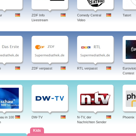
ur
ZDF Info
Comedy Central
Tatort
Livestream
Video
e
ZDF verpasst
RTL verpasst
Eurovisi
Contest
au in 100
DW-TV
N-TV, der
Phoenix
n
Nachrichten Sender
Kids