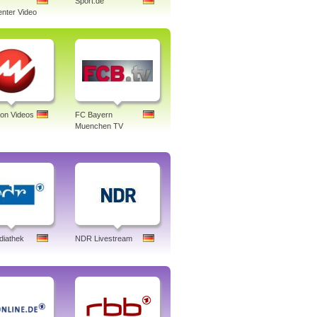
Sport.de
nter Video
ion Videos
FC Bayern
Muenchen TV
iathek
NDR Livestream