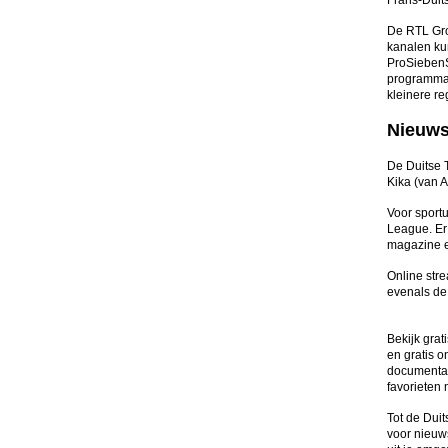
Frans-Duit
De RTL Gro
kanalen ku
ProSiebenS
programma'
kleinere re
Nieuws,
De Duitse 
Kika (van 
Voor sport
League. Er
magazine e
Online stre
evenals de
Bekijk grat
en gratis o
documentair
favorieten m
Tot de Dui
voor nieuws