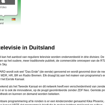
ilme
and
televisie in Duitsland
d kan het aanbod van reguliere televisie worden onderverdeeld in drie divisies: D
hten op het oudere, meer traditionele publiek; de commerciële omroepen van de R
n Sky.
ARD wordt ook wel "Das Erste" (de eerste) genoemd en wordt gevormd door de 
MDR, HR, BR en Radio Bremen. Elk draagt bij aan het maken van programma's en 
r het Eerste Kanaal.
bekend als het Tweede Kanaal en dit netwerk heeft een verscheidenheid van zender
ar er is ook de innovatieve, op de jeugd georiënteerde zender ZDF Neo. Gemiste p
otheek en kunnen on demand worden bekeken.
bare programmering af te ronden is er een kinderzender genaamd Kika Phoenix, 