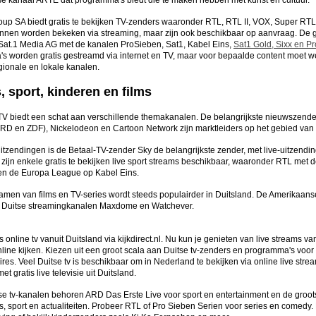
se kanaal ARTE dat programma's biedt die te maken hebben met kunst en cultuur.
up SA biedt gratis te bekijken TV-zenders waaronder RTL, RTL II, VOX, Super RT
nnen worden bekeken via streaming, maar zijn ook beschikbaar op aanvraag. De g
at.1 Media AG met de kanalen ProSieben, Sat1, Kabel Eins,
Sat1 Gold, Sixx en P
s worden gratis gestreamd via internet en TV, maar voor bepaalde content moet we
gionale en lokale kanalen.
 sport, kinderen en films
TV biedt een schat aan verschillende themakanalen. De belangrijkste nieuwszen
ARD en ZDF), Nickelodeon en Cartoon Network zijn marktleiders op het gebied van 
uitzendingen is de Betaal-TV-zender Sky de belangrijkste zender, met live-uitzen
 zijn enkele gratis te bekijken live sport streams beschikbaar, waaronder RTL m
n de Europa League op Kabel Eins.
amen van films en TV-series wordt steeds populairder in Duitsland. De Amerikaanse
 Duitse streamingkanalen Maxdome en Watchever
.
is online tv vanuit Duitsland via kijkdirect.nl. Nu kun je genieten van live streams va
nline kijken. Kiezen uit een groot scala aan Duitse tv-zenders en programma's voor e
es. Veel Duitse tv is beschikbaar om in Nederland te bekijken via online live stre
et gratis live televisie uit Duitsland.
tse tv-kanalen behoren ARD Das Erste Live voor sport en entertainment en de groot
, sport en actualiteiten. Probeer RTL of Pro Sieben Serien voor series en comedy. 