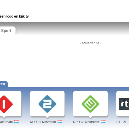
een logo en kijk tv
Sport
- advertentie -
een
vestream
NPO 2 Livestream
NPO 3 Livestream
RTL XL