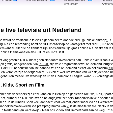
Amsterdam
Amsterd
e live televisie uit Nederland
nd wordt de traditionele televisie gedomineerd door de NPO (publieke omroep), R
ng. Na een rebranding heeft de NPO zichzelf op de kaart gezet met NPO1, NPO2 
tv-kanaal. Alledrie de zenders zijn sinds enkele tijd gratis online als livestream t
jd online themakanalen als Cultura en NPO Best.
et vlaggeschip RTL4, biedt geen standaard livestreams aan. Enkele events zoals 
 (en gratis) aangeboden. Via
RTL XL
zijn vele programma's wel on-demand terug te
. Ook SBS beperkt het online aanbod tot een on-demand dienst via het platform
Kij
en Veronica zijn ondergebracht. SBS biedt wel livestreams van wedstrijden van he
t gebeuren met de live wedstrijden uit de Champions League, waar SBS onlangs de
, Kids, Sport en Film
nerieke tv-zenders zijn er tv-kanalen te zien op de gebieden Nieuws, Kids, Sport 
 het journaal en RTL Nieuws de belangrijkste zenders. Kindertv is in vele soorte
deon. In de rubriek Sport veel aandacht voor voetbal, onder meer via de livestr
ar ook het tweewekelijkse praatprogramma van
VI
is de moeite waard. Netflix is 
 in Nederland (en wereldwijd). Maar ook Videoland timmert hard aan de weg. Tot s