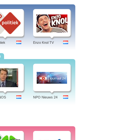
tiek
Enzo Knol TV
s
 NOS
NPO Nieuws 24