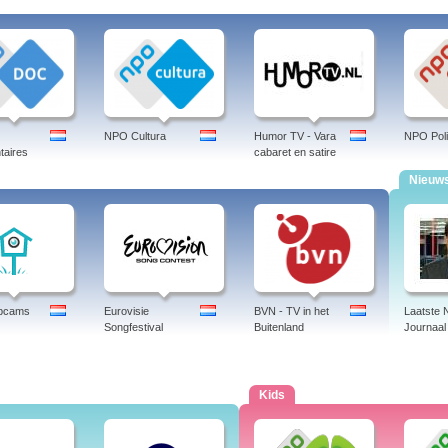
NPO Cultura
Humor TV - Vara
NPO Poli
aires
cabaret en satire
Nieuw
ebcams
Eurovisie
BVN - TV in het
Laatste
Songfestival
Buitenland
Journaal
Kids