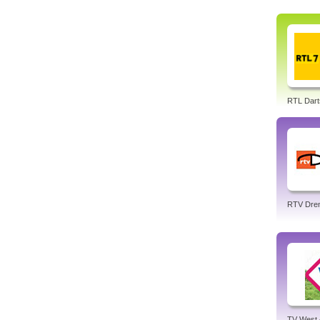
RTL Dart
RTV Dre
TV West 