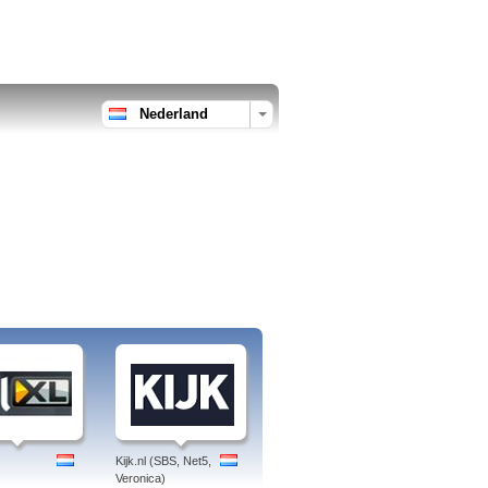
Nederland
Kijk.nl (SBS, Net5,
Veronica)