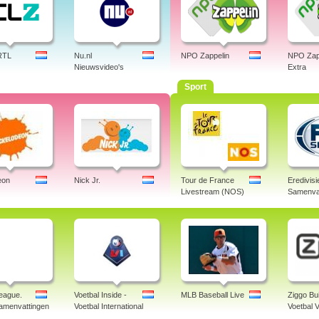
RTL
Nu.nl
NPO Zappelin
NPO Zap
Nieuwsvideo's
Extra
Sport
eon
Nick Jr.
Tour de France
Eredivisi
Livestream (NOS)
Samenva
eague.
Voetbal Inside -
MLB Baseball Live
Ziggo Bu
samenvattingen
Voetbal International
Voetbal V