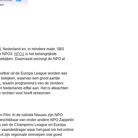
am
TL Nederland en, in mindere mate, SBS
en NPO3.
NPO1
is het belangrijkste
e bekijken. Daarnaast verzorgt de NPO al
voetbal uit de Europa League worden wel
 bekijken, waarvan een groot aantal
k
, waarin programma's van de zenders
t Nederlands elftal aan. Het is afwachten
 rechten voor heeft verworven.
en Film. In de rubriek Nieuws zijn NPO
n beschikbaar van onder andere NPO Zappelin
eams van de Champions League en Europa
de vaandeldrager waar het gaat om het online
lot zijn regionale omroepen ook goed