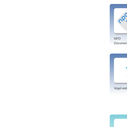
NPO
Document
Vogel w