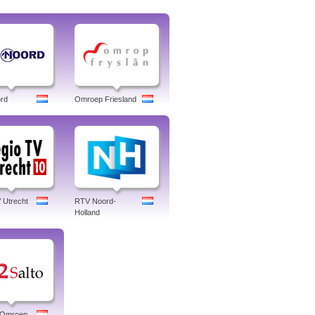
rd
Omroep Friesland
 Utrecht
RTV Noord-
Holland
o Omroep