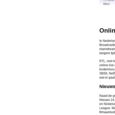
West
Onlin
In Nederla
Broadcasti
mainstream 
langere ti
RTL, met h
online live
kostenloos
SBS6, Net5 
wat er gaa
Nieuws
Naast de ge
Nieuws 24,
en Nickelo
League. Ma
filmaanbod