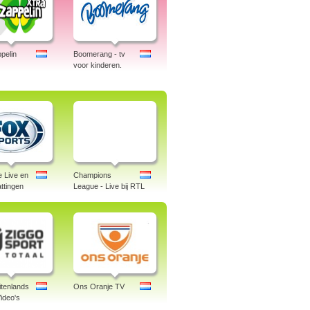
pelin
Boomerang - tv
voor kinderen.
e Live en
Champions
ttingen
League - Live bij RTL
itenlands
Ons Oranje TV
ideo's