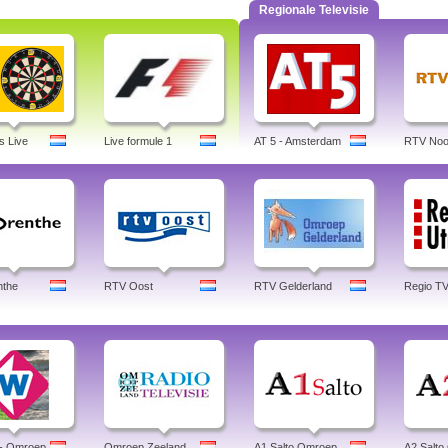
Regionale Televisie
s Live
Live formule 1
AT 5 - Amsterdam
RTV Noo
nthe
RTV Oost
RTV Gelderland
Regio TV
- Omroep
Omroep Zeeland
A1 Salto Omroep
A2 Salt