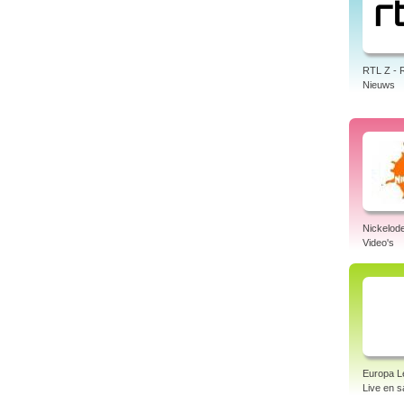
RTL Z - 
Nieuws
Nickelod
Video's
Europa L
Live en 