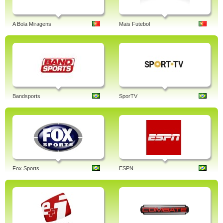
A Bola Miragens
Mais Futebol
Bandsports
SporTV
Fox Sports
ESPN