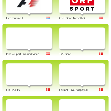
Live formule 1
ORF Sport Mediathek
Puls 4 Sport Live und Video
TV2 Sport
On Side TV
Formel 1 live- Viaplay.dk