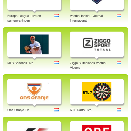
Europa League. Live en
Voetbal Inside - Voetbal
samenvattingen
International
MLB Baseball Live
Ziggo Buitenlands Voetbal
Video's
Ons Oranje TV
RTL Darts Live