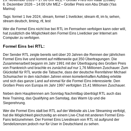
29. November 2026 – 17:00 Uhr MEZ – Großer Preis von Katar (Losail)
6. Dezember 2026 – 14:00 Uhr MEZ – Großer Preis von Abu Dhabi (Yas
Marina)
Tags: formel 1 live 2024, stream, formel 1 liveticker, stream rtl, im tv, sehen,
stream deutsch, timing, rtl, test
Wer die Formel Eins nicht live bei RTL im Fernsehen verfolgen kann oder will,
hat zusätzlich die Möglichkeit den Formel Eins Liveticker per Internet am
Computer zu verfolgen.
Formel Eins bei RTL:
Der Sender RTL zeigte bereits seit über 20 Jahren die Rennen der jährlichen
Formel Eins live und kommt auf mittlerweile gut 350 Übertragungen. Die
Zusammenarbeit begann im Jahr 1991 mit der Übertragung des Großen Preis
von Frankreich und brachte es zunächst auf nur 1,76 Millionen Zuschauer. Zum
Glücksfall für RTL wurde die Tatsache, dass der deutsche Rennfahrer Michael
Schumacher in den nächsten Jahren einen kometenhaften Aufstieg erlebte
und sich das ganze Land auf einmal für die Formel Eins interessierte. Den
Großen Preis von Europa im Jahr 1997 verfolgten 15,41 Millionen Zuschauer.
Neben dem Hauptrennen am Sonntag Nachmittag überträgt RTL auch das
freie Training, das Qualifying am Samstag, das Warm Up und die
Siegerehrung.
Wer die Formel Eins statt bei RTL auf der Website als Live Streaming verfolgt,
hat die Möglichkeit gleichzeitig an einem Live-Chat mit anderen Formel Eins-
Fans teilzunehmen. Der Formel Eins Livestream von RTL ist aufgrund der
Sendelizenzen jedoch nur für User in Deutschland zu sehen.