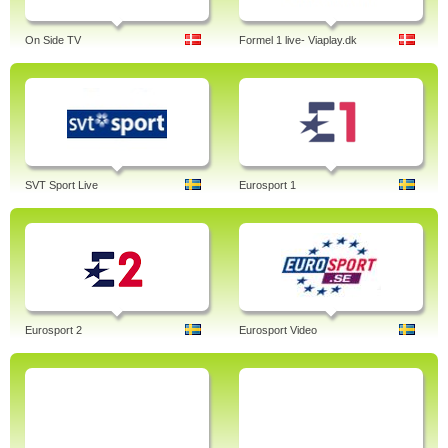
On Side TV
Formel 1 live- Viaplay.dk
SVT Sport Live
Eurosport 1
Eurosport 2
Eurosport Video