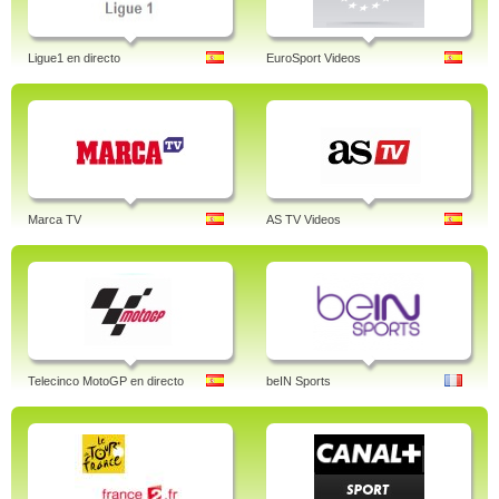
Ligue1 en directo
EuroSport Videos
Marca TV
AS TV Videos
Telecinco MotoGP en directo
beIN Sports