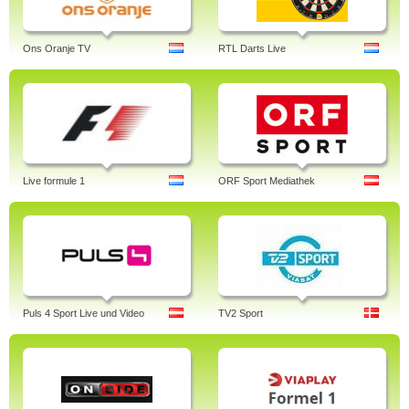
Ons Oranje TV
RTL Darts Live
Live formule 1
ORF Sport Mediathek
Puls 4 Sport Live und Video
TV2 Sport