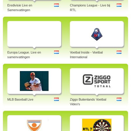
Eredivisie Live en
Champions League - Live bij
Samenvattingen
RTL
Europa League. Live en
Voetbal Inside - Voetbal
samenvattingen
International
MLB Baseball Live
Ziggo Buitenlands Voetbal
Video's