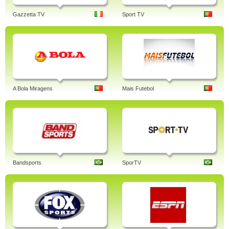
Gazzetta TV
Sport TV
A Bola Miragens
Mais Futebol
Bandsports
SporTV