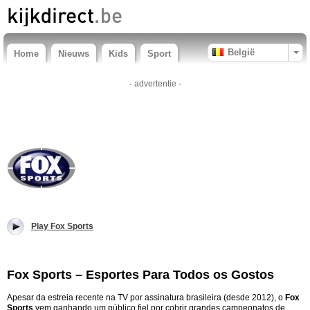
België
Home
Nieuws
Kids
Sport
- advertentie -
Play Fox Sports
Fox Sports – Esportes Para Todos os Gostos
Apesar da estreia recente na TV por assinatura brasileira (desde 2012), o
Fox
Sports
vem ganhando um público fiel por cobrir grandes campeonatos de