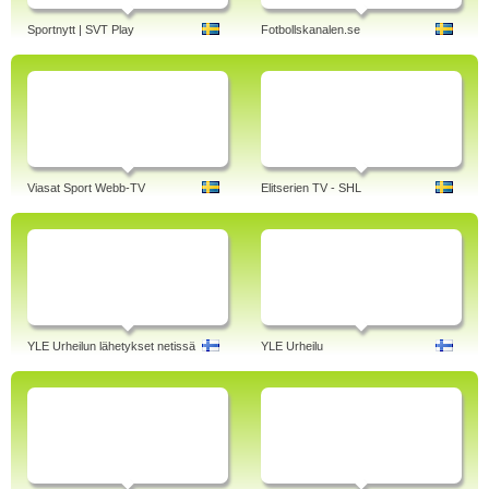
Sportnytt | SVT Play
Fotbollskanalen.se
Viasat Sport Webb-TV
Elitserien TV - SHL
YLE Urheilun lähetykset netissä
YLE Urheilu