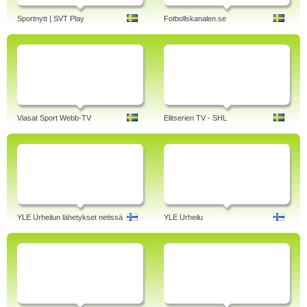
Sportnytt | SVT Play
Fotbollskanalen.se
Viasat Sport Webb-TV
Elitserien TV - SHL
YLE Urheilun lähetykset netissä
YLE Urheilu