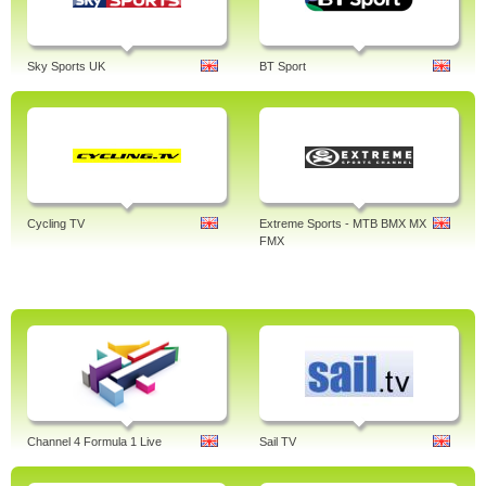
Sky Sports UK
BT Sport
Cycling TV
Extreme Sports - MTB BMX MX
FMX
Channel 4 Formula 1 Live
Sail TV