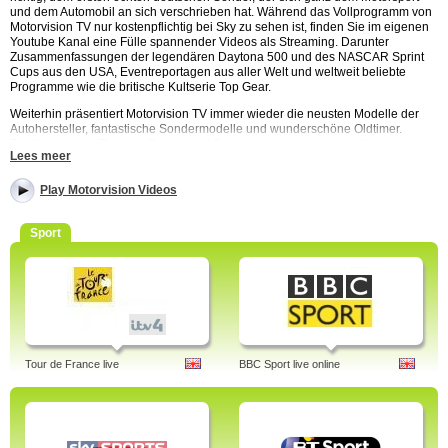
und dem Automobil an sich verschrieben hat. Während das Vollprogramm von
Motorvision TV nur kostenpflichtig bei Sky zu sehen ist, finden Sie im eigenen
Youtube Kanal eine Fülle spannender Videos als Streaming. Darunter
Zusammenfassungen der legendären Daytona 500 und des NASCAR Sprint
Cups aus den USA, Eventreportagen aus aller Welt und weltweit beliebte
Programme wie die britische Kultserie Top Gear.
Weiterhin präsentiert Motorvision TV immer wieder die neusten Modelle der
Autohersteller, fantastische Sondermodelle und wunderschöne Oldtimer.
Bastler erhalten Tipps zu Tuning und Reparaturen und auch der Motorradsport
Lees meer
kommt nicht zu kurzen. Nutzen Sie die Streaming Angebote von Motorvision TV
um sich über alle Themen rund ums Automobil und den Motorsport auf dem
Laufenden zu halten!
Play Motorvision Videos
Sport
Tour de France live
BBC Sport live online