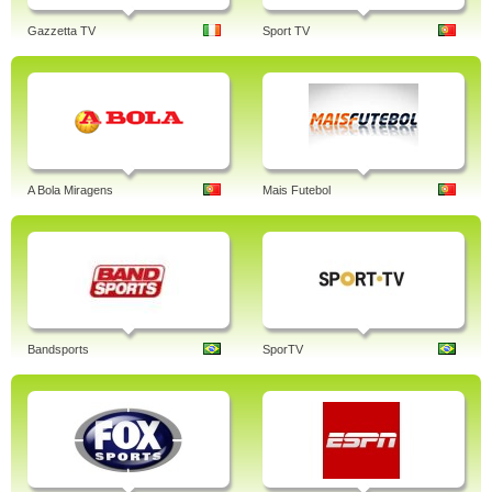
Gazzetta TV
Sport TV
A Bola Miragens
Mais Futebol
Bandsports
SporTV