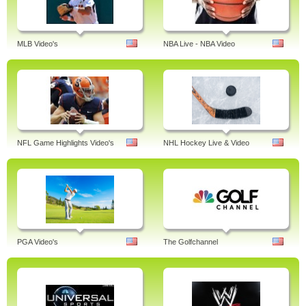
MLB Video's
NBA Live - NBA Video
NFL Game Highlights Video's
NHL Hockey Live & Video
PGA Video's
The Golfchannel