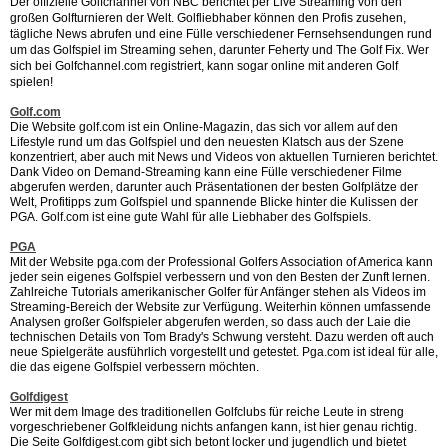
Der offizielle Golfchannel von NBC berichtet per Live Streaming von den
großen Golfturnieren der Welt. Golfliebhaber können den Profis zusehen,
tägliche News abrufen und eine Fülle verschiedener Fernsehsendungen rund
um das Golfspiel im Streaming sehen, darunter Feherty und The Golf Fix. Wer
sich bei Golfchannel.com registriert, kann sogar online mit anderen Golf
spielen!
Golf.com
Die Website golf.com ist ein Online-Magazin, das sich vor allem auf den
Lifestyle rund um das Golfspiel und den neuesten Klatsch aus der Szene
konzentriert, aber auch mit News und Videos von aktuellen Turnieren berichtet.
Dank Video on Demand-Streaming kann eine Fülle verschiedener Filme
abgerufen werden, darunter auch Präsentationen der besten Golfplätze der
Welt, Profitipps zum Golfspiel und spannende Blicke hinter die Kulissen der
PGA. Golf.com ist eine gute Wahl für alle Liebhaber des Golfspiels.
PGA
Mit der Website pga.com der Professional Golfers Association of America kann
jeder sein eigenes Golfspiel verbessern und von den Besten der Zunft lernen.
Zahlreiche Tutorials amerikanischer Golfer für Anfänger stehen als Videos im
Streaming-Bereich der Website zur Verfügung. Weiterhin können umfassende
Analysen großer Golfspieler abgerufen werden, so dass auch der Laie die
technischen Details von Tom Brady's Schwung versteht. Dazu werden oft auch
neue Spielgeräte ausführlich vorgestellt und getestet. Pga.com ist ideal für alle,
die das eigene Golfspiel verbessern möchten.
Golfdigest
Wer mit dem Image des traditionellen Golfclubs für reiche Leute in streng
vorgeschriebener Golfkleidung nichts anfangen kann, ist hier genau richtig.
Die Seite Golfdigest.com gibt sich betont locker und jugendlich und bietet