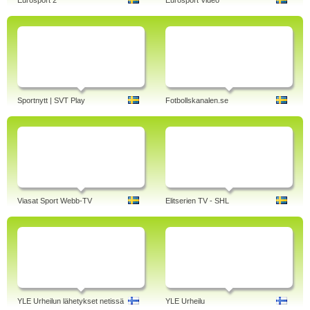
Eurosport 2
Eurosport Video
Sportnytt | SVT Play
Fotbollskanalen.se
Viasat Sport Webb-TV
Elitserien TV - SHL
YLE Urheilun lähetykset netissä
YLE Urheilu