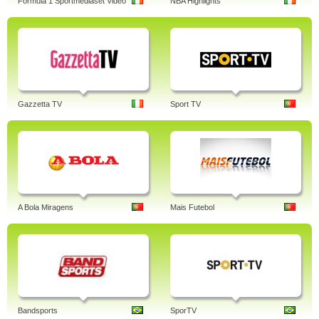
Formula 1 Sportmediaset Video
NBA Highlights
Gazzetta TV
Sport TV
A Bola Miragens
Mais Futebol
Bandsports
SporTV