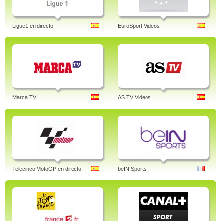
Ligue1 en directo
EuroSport Videos
Marca TV
AS TV Videos
Telecinco MotoGP en directo
beIN Sports