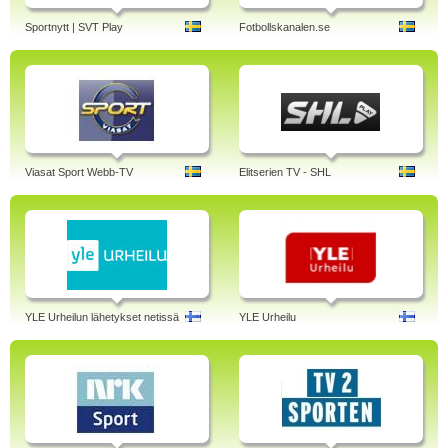
Sportnytt | SVT Play
Fotbollskanalen.se
Viasat Sport Webb-TV
Elitserien TV - SHL
YLE Urheilun lähetykset netissä
YLE Urheilu