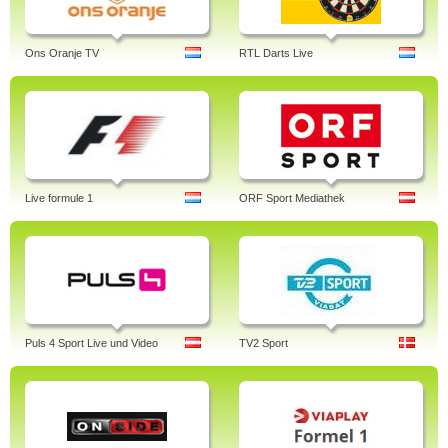
Ons Oranje TV
RTL Darts Live
Live formule 1
ORF Sport Mediathek
Puls 4 Sport Live und Video
TV2 Sport