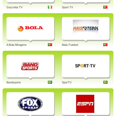
Gazzetta TV
Sport TV
A Bola Miragens
Mais Futebol
Bandsports
SporTV