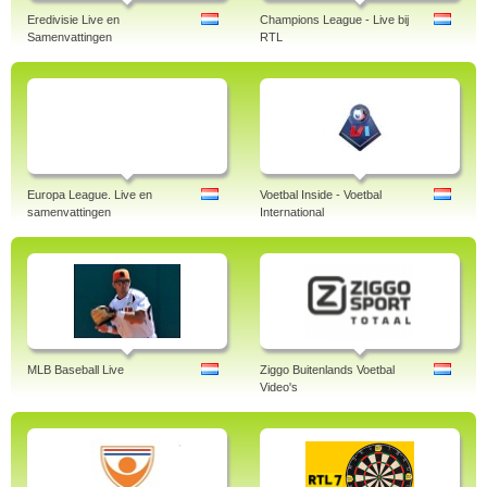
Eredivisie Live en
Champions League - Live bij
Samenvattingen
RTL
Europa League. Live en
Voetbal Inside - Voetbal
samenvattingen
International
MLB Baseball Live
Ziggo Buitenlands Voetbal
Video's