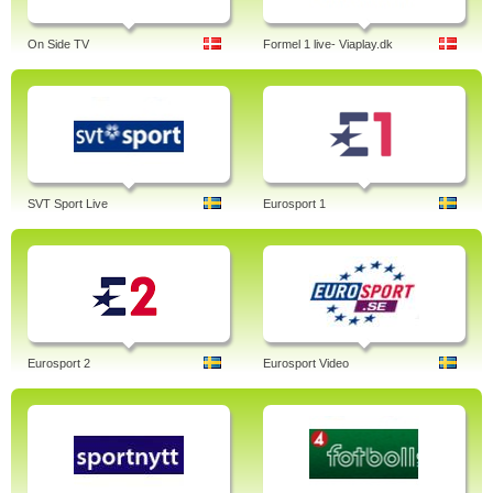
On Side TV
Formel 1 live- Viaplay.dk
SVT Sport Live
Eurosport 1
Eurosport 2
Eurosport Video