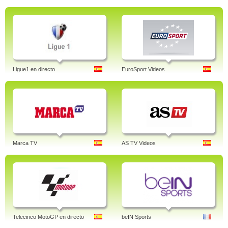
Ligue1 en directo
EuroSport Videos
Marca TV
AS TV Videos
Telecinco MotoGP en directo
beIN Sports