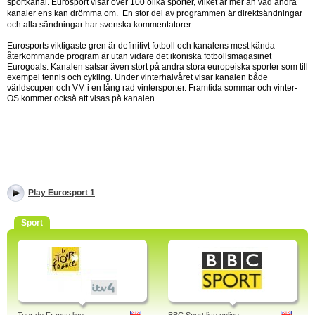
sportkanal. Eurosport visar över 100 olika sporter, vilket är mer än vad andra
kanaler ens kan drömma om. En stor del av programmen är direktsändningar
och alla sändningar har svenska kommentatorer.
Eurosports viktigaste gren är definitivt fotboll och kanalens mest kända
återkommande program är utan vidare det ikoniska fotbollsmagasinet
Eurogoals. Kanalen satsar även stort på andra stora europeiska sporter som till
exempel tennis och cykling. Under vinterhalvåret visar kanalen både
världscupen och VM i en lång rad vintersporter. Framtida sommar och vinter-
OS kommer också att visas på kanalen.
Play Eurosport 1
Sport