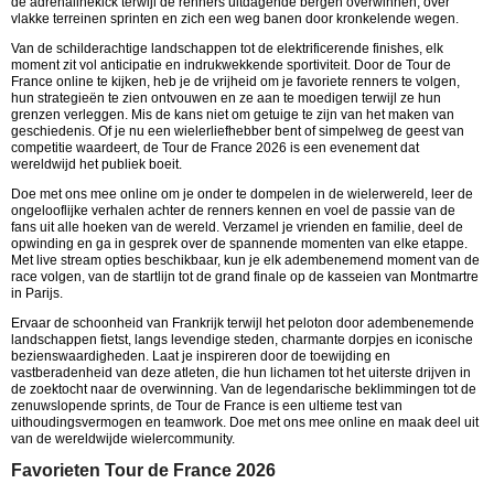
de adrenalinekick terwijl de renners uitdagende bergen overwinnen, over
vlakke terreinen sprinten en zich een weg banen door kronkelende wegen.
Van de schilderachtige landschappen tot de elektrificerende finishes, elk
moment zit vol anticipatie en indrukwekkende sportiviteit. Door de Tour de
France online te kijken, heb je de vrijheid om je favoriete renners te volgen,
hun strategieën te zien ontvouwen en ze aan te moedigen terwijl ze hun
grenzen verleggen. Mis de kans niet om getuige te zijn van het maken van
geschiedenis. Of je nu een wielerliefhebber bent of simpelweg de geest van
competitie waardeert, de Tour de France 2026 is een evenement dat
wereldwijd het publiek boeit.
Doe met ons mee online om je onder te dompelen in de wielerwereld, leer de
ongelooflijke verhalen achter de renners kennen en voel de passie van de
fans uit alle hoeken van de wereld. Verzamel je vrienden en familie, deel de
opwinding en ga in gesprek over de spannende momenten van elke etappe.
Met live stream opties beschikbaar, kun je elk adembenemend moment van de
race volgen, van de startlijn tot de grand finale op de kasseien van Montmartre
in Parijs.
Ervaar de schoonheid van Frankrijk terwijl het peloton door adembenemende
landschappen fietst, langs levendige steden, charmante dorpjes en iconische
bezienswaardigheden. Laat je inspireren door de toewijding en
vastberadenheid van deze atleten, die hun lichamen tot het uiterste drijven in
de zoektocht naar de overwinning. Van de legendarische beklimmingen tot de
zenuwslopende sprints, de Tour de France is een ultieme test van
uithoudingsvermogen en teamwork. Doe met ons mee online en maak deel uit
van de wereldwijde wielercommunity.
Favorieten Tour de France 2026