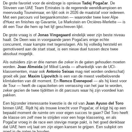
De grote favoriet voor de eindzege is opnieuw
Tadej Pogačar
. De
Sloveen van UAE Team Emirates is de regerende wereldkampioen en
meervoudig Tourwinnaar, en lijkt ook in 2026 de maatstaf voor iedereen.
Met een parcours vol bergaankomsten — waaronder twee keer Alpe
d'Huez en finishes op Gavarnie, Le Markstein en Orcières-Merlette — is
dit een Tour die hem op het lijf geschreven lijkt.
De grote vraag is of
Jonas Vingegaard
eindelijk weer zijn beste niveau
haalt. De Deen was in voorgaande jaren Pogačars enige echte
concurrent, maar kampte met tegenslagen. Als hij volledig hersteld en
gemotiveerd aan de start staat, is een nieuw duel tussen deze twee
absoluut mogelijk.
Als outsiders zijn er drie namen die zeker in de gaten gehouden moeten
worden.
Joao Almeida
(of Mikel Landa — afhankelijk van de UCI-
klassementen, maar ook
Antonio Seixas
mag niet worden onderschat)
groeit elk jaar.
Maxim Lipovitch
is een van de meest veelbelovende
klimtalenten van dit moment. En
Remco Evenepoel
— als hij kiest voor
de Tour — heeft de capaciteiten om verrassing van het jaar te worden,
zeker gezien de twee tijdritten in dit parcours waar hij zijn voordeel kan
pakken.
Een bijzonder interessante kwestie is de rol van
Juan Ayuso del Toro
binnen UAE. Rijdt hij als trouwe knecht voor Pogačar, of krijgt hij op een
bepaald moment de ruimte om voor eigen succes te gaan? Del Toro heeft
de klasse om zelf mee te strijden voor een hoge klassering, en als
Pogačar vroeg in de race een stevige marge pakt, is het goed denkbaar
dat UAE hem vrij laat om zijn eigen kansen te grijpen. Een subplot om
goed in de gaten te houden.