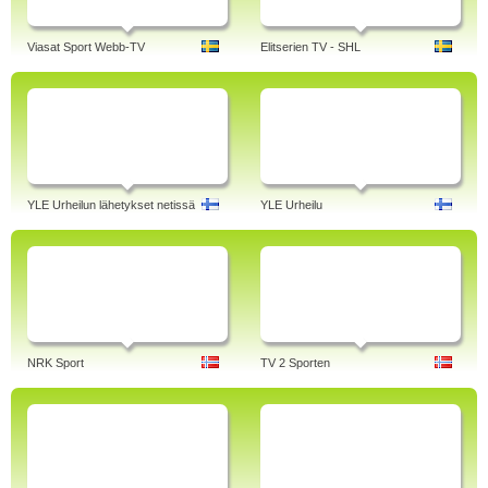
Viasat Sport Webb-TV
Elitserien TV - SHL
YLE Urheilun lähetykset netissä
YLE Urheilu
NRK Sport
TV 2 Sporten