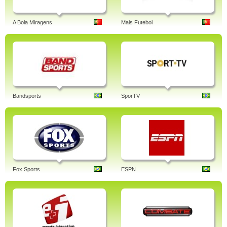
A Bola Miragens
Mais Futebol
Bandsports
SporTV
Fox Sports
ESPN