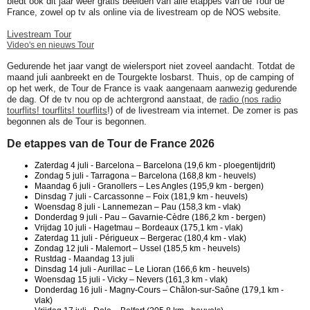
biedt ook dit jaar weer gratis beelden van alle etappes van de Tour de
France, zowel op tv als online via de livestream op de NOS website.
Livestream Tour
Video's en nieuws Tour
Gedurende het jaar vangt de wielersport niet zoveel aandacht. Totdat de
maand juli aanbreekt en de Tourgekte losbarst. Thuis, op de camping of
op het werk, de Tour de France is vaak aangenaam aanwezig gedurende
de dag. Of de tv nou op de achtergrond aanstaat, de
radio (nos radio
tourflits! tourflits! tourflits
!) of de livestream via internet. De zomer is pas
begonnen als de Tour is begonnen.
De etappes van de Tour de France 2026
Zaterdag 4 juli - Barcelona – Barcelona (19,6 km - ploegentijdrit)
Zondag 5 juli - Tarragona – Barcelona (168,8 km - heuvels)
Maandag 6 juli - Granollers – Les Angles (195,9 km - bergen)
Dinsdag 7 juli - Carcassonne – Foix (181,9 km - heuvels)
Woensdag 8 juli - Lannemezan – Pau (158,3 km - vlak)
Donderdag 9 juli - Pau – Gavarnie-Cèdre (186,2 km - bergen)
Vrijdag 10 juli - Hagetmau – Bordeaux (175,1 km - vlak)
Zaterdag 11 juli - Périgueux – Bergerac (180,4 km - vlak)
Zondag 12 juli - Malemort – Ussel (185,5 km - heuvels)
Rustdag - Maandag 13 juli
Dinsdag 14 juli - Aurillac – Le Lioran (166,6 km - heuvels)
Woensdag 15 juli - Vicky – Nevers (161,3 km - vlak)
Donderdag 16 juli - Magny-Cours – Châlon-sur-Saône (179,1 km -
vlak)