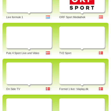
Live formule 1
ORF Sport Mediathek
Puls 4 Sport Live und Video
TV2 Sport
On Side TV
Formel 1 live- Viaplay.dk