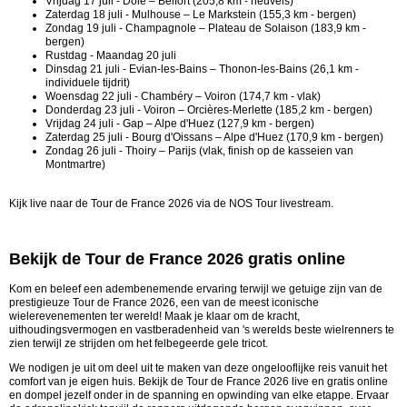
Vrijdag 17 juli - Dole – Belfort (205,8 km - heuvels)
Zaterdag 18 juli - Mulhouse – Le Markstein (155,3 km - bergen)
Zondag 19 juli - Champagnole – Plateau de Solaison (183,9 km -
bergen)
Rustdag - Maandag 20 juli
Dinsdag 21 juli - Evian-les-Bains – Thonon-les-Bains (26,1 km -
individuele tijdrit)
Woensdag 22 juli - Chambéry – Voiron (174,7 km - vlak)
Donderdag 23 juli - Voiron – Orcières-Merlette (185,2 km - bergen)
Vrijdag 24 juli - Gap – Alpe d'Huez (127,9 km - bergen)
Zaterdag 25 juli - Bourg d'Oissans – Alpe d'Huez (170,9 km - bergen)
Zondag 26 juli - Thoiry – Parijs (vlak, finish op de kasseien van
Montmartre)
Kijk live naar de Tour de France 2026 via de NOS Tour livestream.
Bekijk de Tour de France 2026 gratis online
Kom en beleef een adembenemende ervaring terwijl we getuige zijn van de
prestigieuze Tour de France 2026, een van de meest iconische
wielerevenementen ter wereld! Maak je klaar om de kracht,
uithoudingsvermogen en vastberadenheid van 's werelds beste wielrenners te
zien terwijl ze strijden om het felbegeerde gele tricot.
We nodigen je uit om deel uit te maken van deze ongelooflijke reis vanuit het
comfort van je eigen huis. Bekijk de Tour de France 2026 live en gratis online
en dompel jezelf onder in de spanning en opwinding van elke etappe. Ervaar