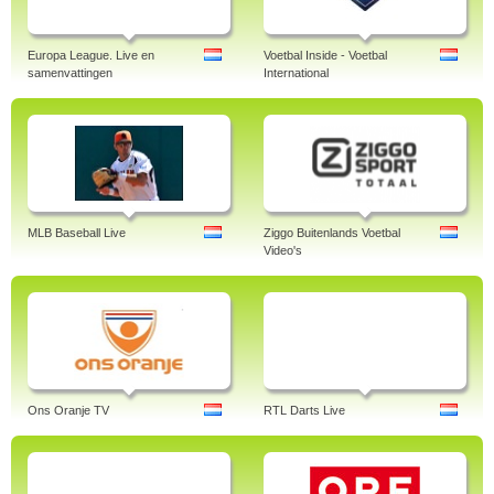
Europa League. Live en
Voetbal Inside - Voetbal
samenvattingen
International
MLB Baseball Live
Ziggo Buitenlands Voetbal
Video's
Ons Oranje TV
RTL Darts Live