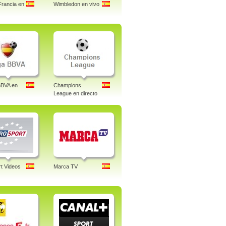
Francia en
Wimbledon en vivo
BBVA en
Champions
League en directo
t Videos
Marca TV