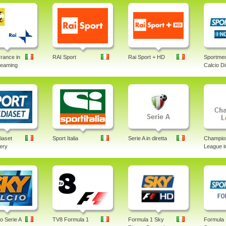
rance in
RAI Sport
Rai Sport + HD
Sportmed
treaming
Calcio Di
iaset
Sport Italia
Serie A in diretta
Champio
lery
League in
o Serie A
TV8 Formula 1
Formula 1 Sky
Formula 