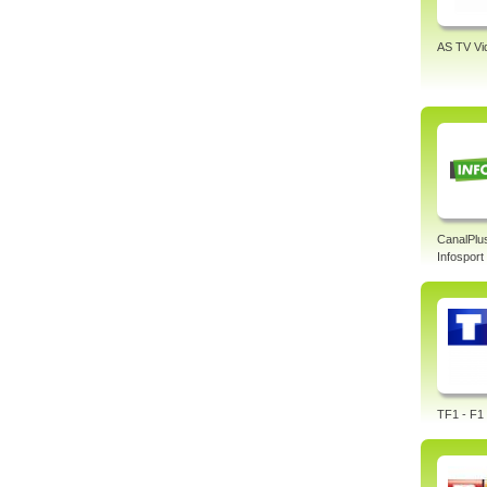
AS TV Vi
CanalPlu
Infosport
TF1 - F1 