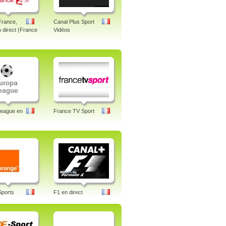
France,
Canal Plus Sport
n direct (France
Vidéos
League en
France TV Sport
Sports
F1 en direct