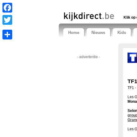
Facebook
Klik op 
Twitter
Home
Nieuws
Kids
Share
- advertentie -
TF1
TF1 -
Les G
Monac
Selon
group
Grand
Les G