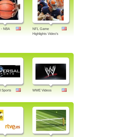
 - NBA
NFL Game
Highlights Video's
l Sports
WWE Videos