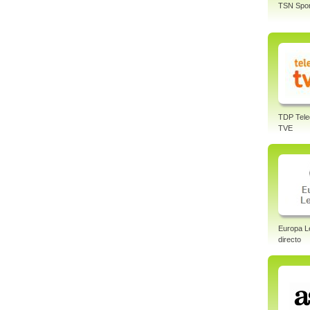
TSN Spor
TDP Tele
TVE
Europa L
directo