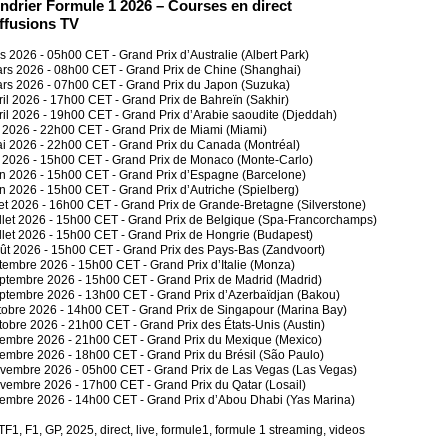
ndrier Formule 1 2026 – Courses en direct
iffusions TV
s 2026 - 05h00 CET - Grand Prix d’Australie (Albert Park)
rs 2026 - 08h00 CET - Grand Prix de Chine (Shanghai)
rs 2026 - 07h00 CET - Grand Prix du Japon (Suzuka)
ril 2026 - 17h00 CET - Grand Prix de Bahreïn (Sakhir)
ril 2026 - 19h00 CET - Grand Prix d’Arabie saoudite (Djeddah)
 2026 - 22h00 CET - Grand Prix de Miami (Miami)
i 2026 - 22h00 CET - Grand Prix du Canada (Montréal)
n 2026 - 15h00 CET - Grand Prix de Monaco (Monte-Carlo)
in 2026 - 15h00 CET - Grand Prix d’Espagne (Barcelone)
in 2026 - 15h00 CET - Grand Prix d’Autriche (Spielberg)
llet 2026 - 16h00 CET - Grand Prix de Grande-Bretagne (Silverstone)
illet 2026 - 15h00 CET - Grand Prix de Belgique (Spa-Francorchamps)
illet 2026 - 15h00 CET - Grand Prix de Hongrie (Budapest)
ût 2026 - 15h00 CET - Grand Prix des Pays-Bas (Zandvoort)
tembre 2026 - 15h00 CET - Grand Prix d’Italie (Monza)
ptembre 2026 - 15h00 CET - Grand Prix de Madrid (Madrid)
ptembre 2026 - 13h00 CET - Grand Prix d’Azerbaïdjan (Bakou)
tobre 2026 - 14h00 CET - Grand Prix de Singapour (Marina Bay)
tobre 2026 - 21h00 CET - Grand Prix des États-Unis (Austin)
embre 2026 - 21h00 CET - Grand Prix du Mexique (Mexico)
embre 2026 - 18h00 CET - Grand Prix du Brésil (São Paulo)
vembre 2026 - 05h00 CET - Grand Prix de Las Vegas (Las Vegas)
vembre 2026 - 17h00 CET - Grand Prix du Qatar (Losail)
embre 2026 - 14h00 CET - Grand Prix d’Abou Dhabi (Yas Marina)
 TF1, F1, GP, 2025, direct, live, formule1, formule 1 streaming, videos