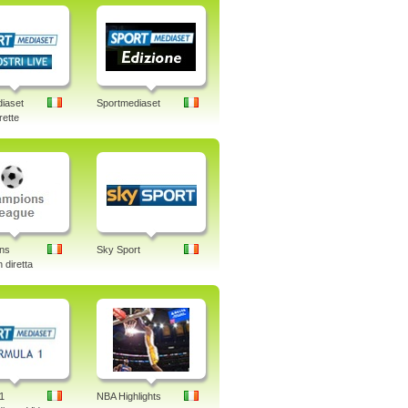
iaset
Sportmediaset
rette
ns
Sky Sport
 diretta
1
NBA Highlights