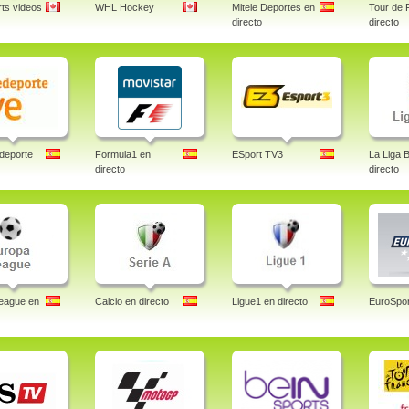
ts videos
WHL Hockey
Mitele Deportes en
Tour de 
directo
directo
deporte
Formula1 en
ESport TV3
La Liga 
directo
directo
eague en
Calcio en directo
Ligue1 en directo
EuroSpor