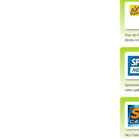
Tour de F
diretta s
Sportmed
video gal
Sky Calci