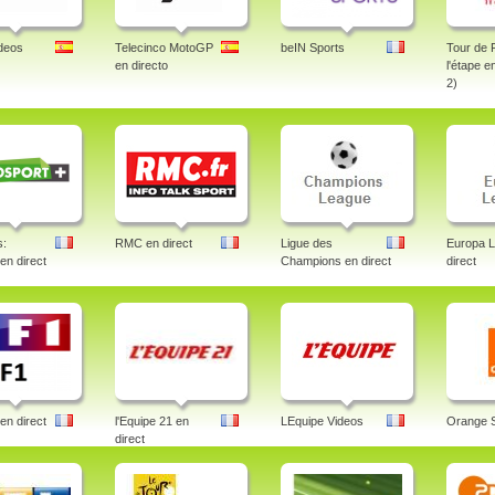
deos
Telecinco MotoGP
beIN Sports
Tour de 
en directo
l'étape e
2)
s:
RMC en direct
Ligue des
Europa 
 en direct
Champions en direct
direct
en direct
l'Equipe 21 en
LEquipe Videos
Orange 
direct