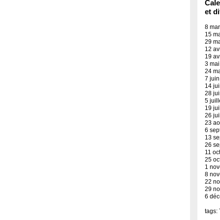
Cale
et d
8 mar
15 ma
29 ma
12 av
19 av
3 mai
24 ma
7 jui
14 ju
28 ju
5 jui
19 ju
26 ju
23 ao
6 sep
13 se
26 se
11 oc
25 oc
1 nov
8 nov
22 no
29 no
6 déc
tags: