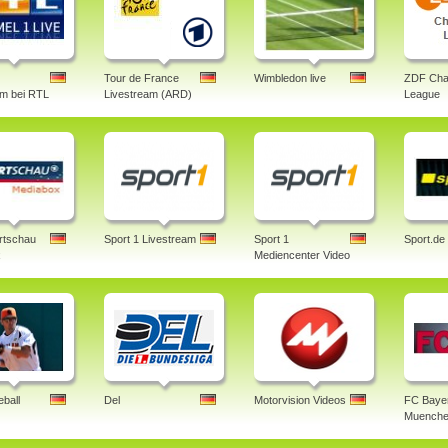
Tour de France
Wimbledon live
ZDF Cha
am bei RTL
Livestream (ARD)
League
rtschau
Sport 1 Livestream
Sport 1
Sport.de
x
Mediencenter Video
ball
Del
Motorvision Videos
FC Baye
Muenche