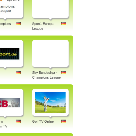
mpions
Sport1 Europa
League
Sky Bundesliga -
Champions League
rn
Golf TV Online
n TV