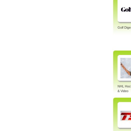
Golf Dige
NHL Hock
& Video