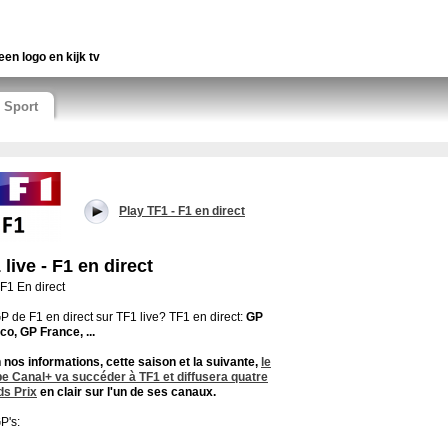
een logo en kijk tv
Sport
Play TF1 - F1 en direct
 live - F1 en direct
 F1 En direct
P de F1 en direct sur TF1 live? TF1 en direct:
GP
o, GP France, ...
 nos informations, cette saison et la suivante,
le
e Canal+ va succéder à TF1 et diffusera quatre
s Prix
en clair sur l'un de ses canaux.
P's: