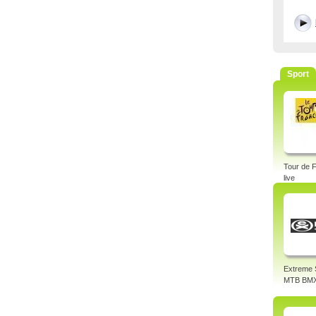
Sport
Tour de 
live
Extreme 
MTB BM