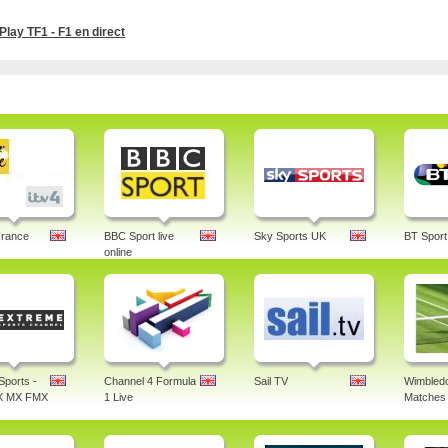
Play TF1 - F1 en direct
France
BBC Sport live
Sky Sports UK
BT Sport
online
Sports -
Channel 4 Formula
Sail TV
Wimbledo
X MX FMX
1 Live
Matches 