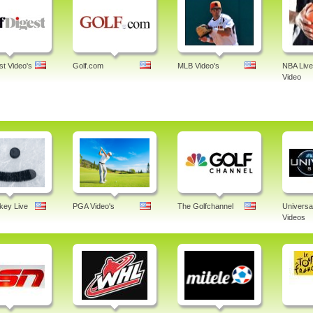
st Video's
Golf.com
MLB Video's
NBA Live
Video
ey Live
PGA Video's
The Golfchannel
Universa
Videos