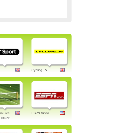
Cycling TV
n Live
ESPN Video
Ticker