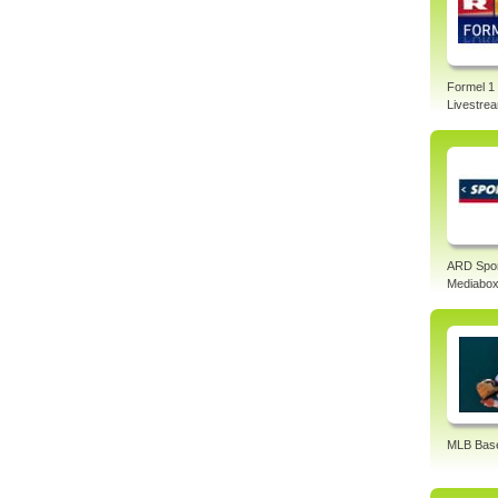
Formel 1
Livestre
ARD Spo
Mediabo
MLB Base