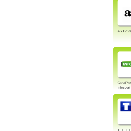
AS TV Vi
CanalPlu
Infosport
TF1 - F1 