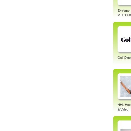
Extreme 
MTB BM
Golf Dige
NHL Hock
& Video