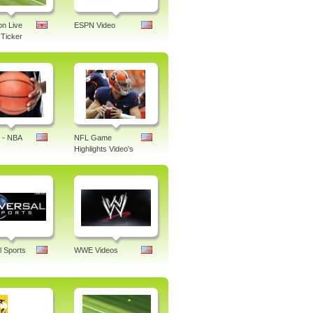
n Live
ESPN Video
Ticker
 - NBA
NFL Game
Highlights Video's
l Sports
WWE Videos