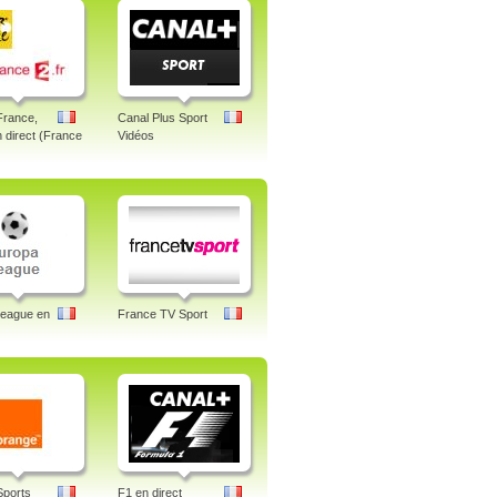
France,
Canal Plus Sport
n direct (France
Vidéos
League en
France TV Sport
Sports
F1 en direct