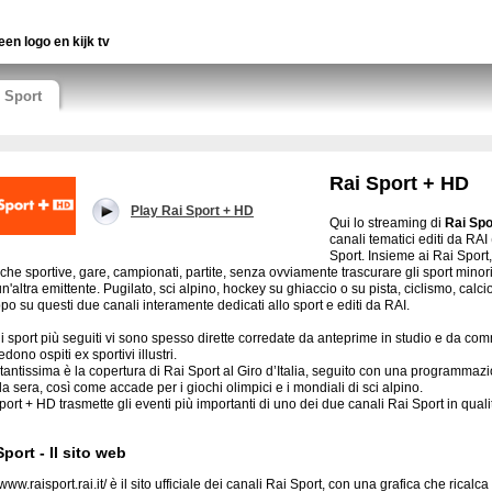
een logo en kijk tv
Sport
Rai Sport + HD
Play Rai Sport + HD
Qui lo streaming di
Rai Spo
canali tematici editi da RAI
Sport. Insieme ai Rai Sport,
che sportive, gare, campionati, partite, senza ovviamente trascurare gli sport mino
'altra emittente. Pugilato, sci alpino, hockey su ghiaccio o su pista, ciclismo, calcio
ppo su questi due canali interamente dedicati allo sport e editi da RAI.
li sport più seguiti vi sono spesso dirette corredate da anteprime in studio e da comm
dono ospiti ex sportivi illustri.
tantissima è la copertura di Rai Sport al Giro d’Italia, seguito con una programmazi
 la sera, così come accade per i giochi olimpici e i mondiali di sci alpino.
port + HD trasmette gli eventi più importanti di uno dei due canali Rai Sport in qual
Sport - Il sito web
/www.raisport.rai.it/ è il sito ufficiale dei canali Rai Sport, con una grafica che rical