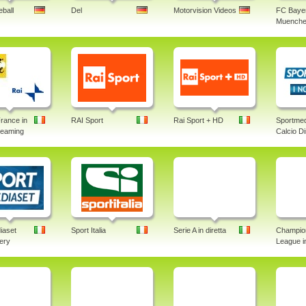
ball
Del
Motorvision Videos
FC Baye
Muenche
rance in
RAI Sport
Rai Sport + HD
Sportmed
treaming
Calcio Di
iaset
Sport Italia
Serie A in diretta
Champio
lery
League in