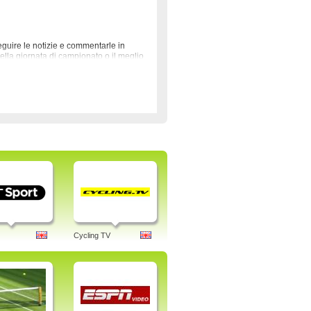
eguire le notizie e commentarle in
ella giornata di campionato o il meglio
mani, ciclismo, stasera, hd canale,
Cycling TV