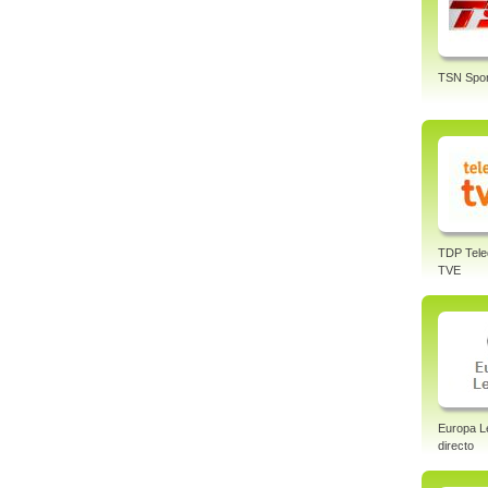
TSN Spor
TDP Tele
TVE
Europa L
directo