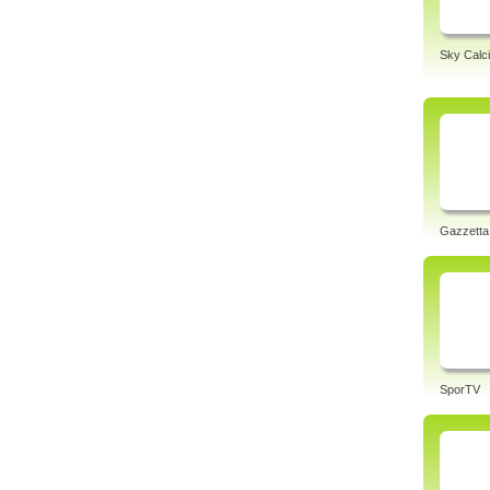
Sky Calci
Gazzetta
SporTV