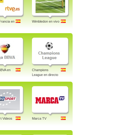
Francia en
Wimbledon en vivo
BBVA en
Champions
League en directo
t Videos
Marca TV