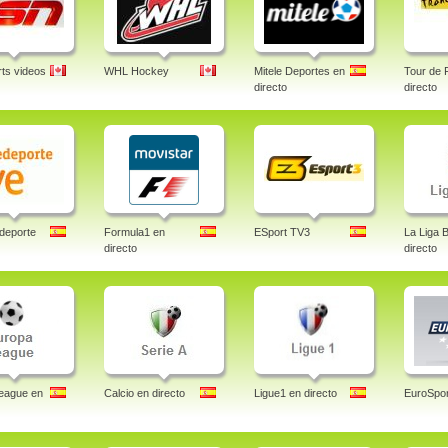
ts videos
WHL Hockey
Mitele Deportes en
Tour de 
directo
directo
deporte
Formula1 en
ESport TV3
La Liga 
directo
directo
eague en
Calcio en directo
Ligue1 en directo
EuroSpor