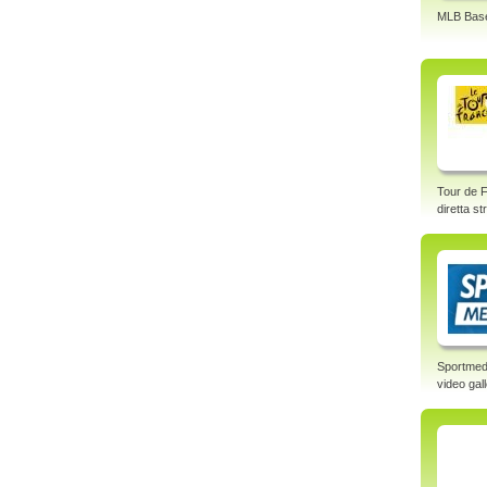
MLB Base
Tour de F
diretta s
Sportmed
video gal