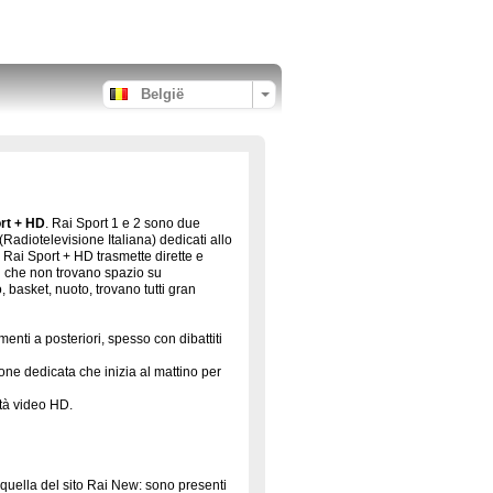
België
rt + HD
. Rai Sport 1 e 2 sono due
 (Radiotelevisione Italiana) dedicati allo
 Rai Sport + HD trasmette dirette e
ri che non trovano spazio su
, basket, nuoto, trovano tutti gran
enti a posteriori, spesso con dibattiti
one dedicata che inizia al mattino per
ità video HD.
ca quella del sito Rai New: sono presenti