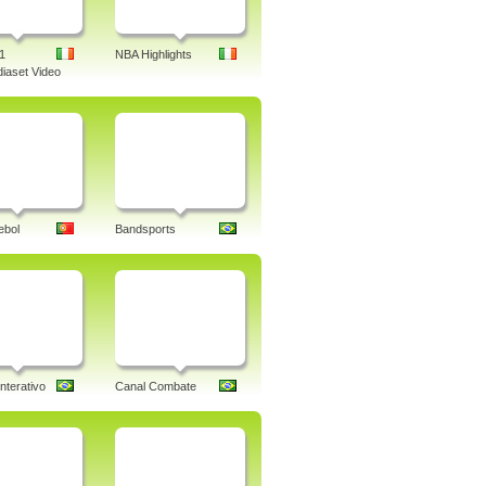
1
NBA Highlights
iaset Video
ebol
Bandsports
nterativo
Canal Combate