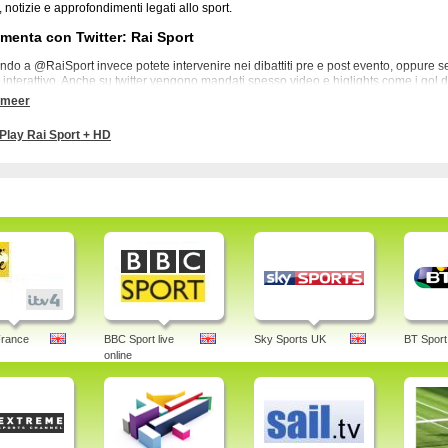
 notizie e approfondimenti legati allo sport.
enta con Twitter: Rai Sport
ando a @RaiSport invece potete intervenire nei dibattiti pre e post evento, oppure s
interattivo. Anche su twitter vengono mandati spesso video e higlights come i gol d
P di Formula 1.
 meer
 rai sport + HD, diretta, streaming, programmazione, canale, hd, programmazione do
Play Rai Sport + HD
e sky
France
BBC Sport live
Sky Sports UK
BT Sport
online