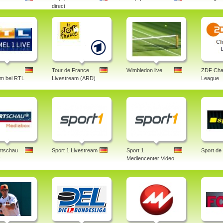
direct
Tour de France
Wimbledon live
ZDF Cha
am bei RTL
Livestream (ARD)
League
rtschau
Sport 1 Livestream
Sport 1
Sport.de
x
Mediencenter Video