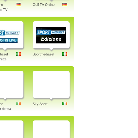
rn
Golf TV Online
n TV
iaset
Sportmediaset
rette
ns
Sky Sport
 diretta