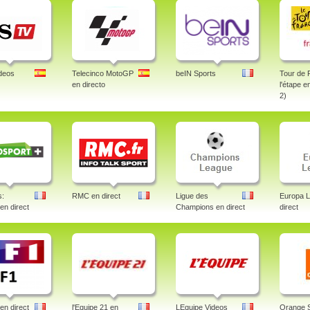
deos
Telecinco MotoGP
beIN Sports
Tour de 
en directo
l'étape e
2)
s:
RMC en direct
Ligue des
Europa 
 en direct
Champions en direct
direct
en direct
l'Equipe 21 en
LEquipe Videos
Orange 