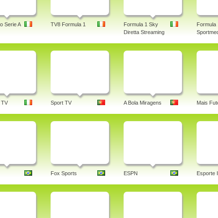
o Serie A
TV8 Formula 1
Formula 1 Sky
Formula 
Diretta Streaming
Sportmed
 TV
Sport TV
A Bola Miragens
Mais Fut
Fox Sports
ESPN
Esporte I