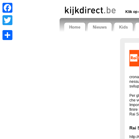
Klik op 
Facebook
Home
Nieuws
Kids
Twitter
Share
crona
nessun
svilu
Per g
che ve
Impor
finire
Rai S
Rai 
http:/