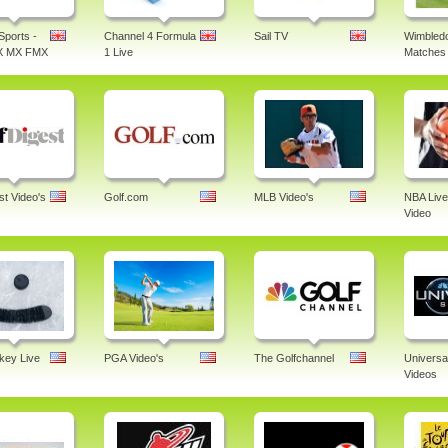
Sports -
Channel 4 Formula
Sail TV
Wimbledo
X MX FMX
1 Live
Matches 
st Video's
Golf.com
MLB Video's
NBA Live
Video
ey Live
PGA Video's
The Golfchannel
Universa
Videos