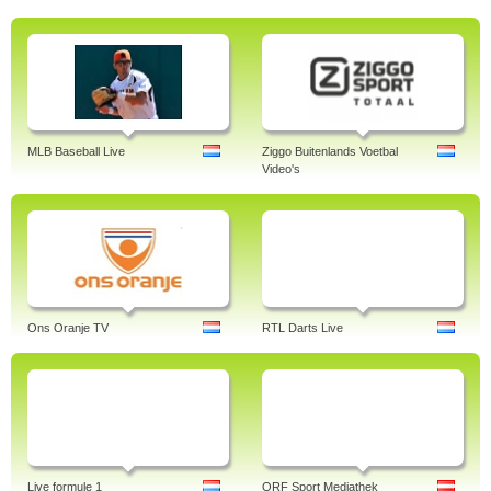
MLB Baseball Live
Ziggo Buitenlands Voetbal
Video's
Ons Oranje TV
RTL Darts Live
Live formule 1
ORF Sport Mediathek