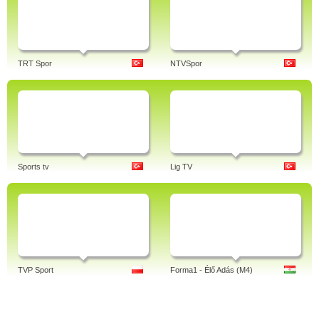
TRT Spor
NTVSpor
Sports tv
Lig TV
TVP Sport
Forma1 - Élő Adás (M4)