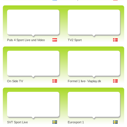
Puls 4 Sport Live und Video
TV2 Sport
On Side TV
Formel 1 live- Viaplay.dk
SVT Sport Live
Eurosport 1