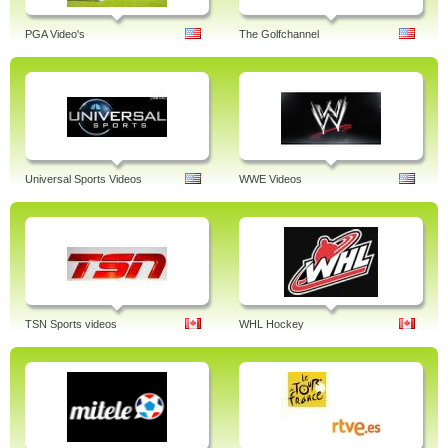
PGA Video's
The Golfchannel
Universal Sports Videos
WWE Videos
TSN Sports videos
WHL Hockey