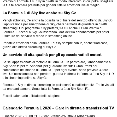
Premio di Formula 1 su Sky in diretta in modo interattivo, in cui potrai scegliere
la tua telecamera preferita per goderti tutte le emozioni live al meglio.
La Formula 1 di Sky live anche su Sky Go.
Per gli abbonati, c’è anche la possibilità di fruire del servizio offerto da Sky Go,
l’applicazione per smartphone di Sky, che ti permette di guardare in diretta
streaming i tuoi programmi Sky preferiti, tra cui anche il Gran Premio di
Formula 1. Accedi a Sky Go inserendo i dati del tuo abbonamento per poter
usufruire del servizio di video in streaming online.
Portati le emozioni della Formula 1 di Sky sempre con te, anche fuori casa,
grazie alla diretta streaming di Sky Go.
Un servizio di alta qualità per gli appassionati di motori.
Se sei appassionato di motori e di Formula 1 in particolare, l’abbonamento a
Sky Sport fa per te. Abbonati per guardare live tutti i Gran Premi del
campionato del mondo di Formula 1: per ogni evento, sono previste 30 ore
live. Un’occasione da non perdere: guarda in diretta la Formula 1 su Sky in HD
e in streaming online su Sky Go.
Formula 1 Sky in diretta streaming, in pista con 9 canali interattivi. Tre le visuali
da onboard camera. Segui tutta la Formula 1 su Sky Sport F1.
Ecco il calendario ufficiale della stagione:
Calendario Formula 1 2026 – Gare in diretta e trasmissioni TV
8 marzo 2026 - 05:00 CET - Gran Premio d'Australia (Albert Park)