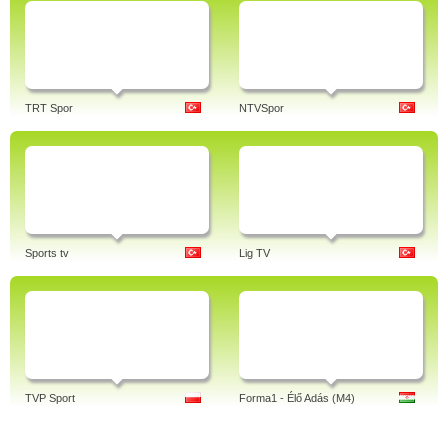
TRT Spor
NTVSpor
Sports tv
Lig TV
TVP Sport
Forma1 - Élő Adás (M4)