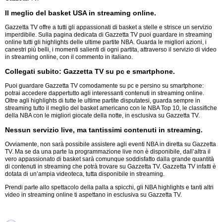
Il meglio del basket USA in streaming online.
Gazzetta TV offre a tutti gli appassionati di basket a stelle e strisce un servizio
imperdibile. Sulla pagina dedicata di Gazzetta TV puoi guardare in streaming
online tutti gli highlights delle ultime partite NBA. Guarda le migliori azioni, i
canestri più belli, i momenti salienti di ogni partita, attraverso il servizio di video
in streaming online, con il commento in italiano.
Collegati subito: Gazzetta TV su pc e smartphone.
Puoi guardare Gazzetta TV comodamente su pc e persino su smartphone:
potrai accedere dappertutto agli interessanti contenuti in streaming online.
Oltre agli highlights di tutte le ultime partite disputatesi, guarda sempre in
streaming tutto il meglio del basket americano con le NBA Top 10, le classifiche
della NBA con le migliori giocate della notte, in esclusiva su Gazzetta TV.
Nessun servizio live, ma tantissimi contenuti in streaming.
Ovviamente, non sarà possibile assistere agli eventi NBA in diretta su Gazzetta
TV. Ma se da una parte la programmazione live non è disponibile, dall’altra il
vero appassionato di basket sarà comunque soddisfatto dalla grande quantità
di contenuti in streaming che potrà trovare su Gazzetta TV. Gazzetta TV infatti è
dotata di un’ampia videoteca, tutta disponibile in streaming.
Prendi parte allo spettacolo della palla a spicchi, gli NBA highlights e tanti altri
video in streaming online ti aspettano in esclusiva su Gazzetta TV.