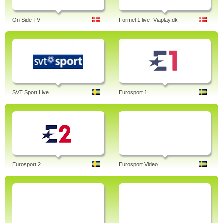
On Side TV
Formel 1 live- Viaplay.dk
SVT Sport Live
Eurosport 1
Eurosport 2
Eurosport Video