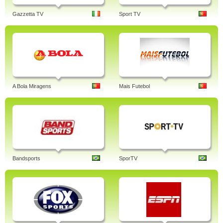
Gazzetta TV
Sport TV
A Bola Miragens
Mais Futebol
Bandsports
SporTV