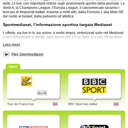
delle 13 live, con importanti notizie sugli avvenimenti sportivi della giornata. La
Serie A, la Champions League, l’Europa League, il calciomercato saranno i
temi più di frequente trattati. Insieme a molti altri, dalla Formula 1 alla Moto GP,
dal nuoto al basket, dalla pallavolo all’atletica.
Sportmediaset, l’informazione sportiva targata Mediaset
L’offerta, sia live in tv, sia online, è molto ampia: sintonizzati sulle reti Mediaset
e non dimenticarti la diretta, ogni giorno alle 13 (su Italia 1) e alle 19 (su Italia
2) e soddisfa la tua sete di sport con i tantissimi video on demand in streaming
Lees meer
online.
Sport Mediaset è la testata giornalistica che realizza i servizi sportivi
trasmessi all'interno dei notiziari delle reti Mediaset. La testata giornalistica è
Play Sportmediaset
nata nel 1992 sotto il nome di Redazione Sportiva R.T.I., per poi diventare
Sport Mediaset nel 2003. Di recente, Sport mediaset è diventato anche il nome
del telegiornale sportivo in onda dal lunedì al sabato, sia su Italia 1 che Italia 2.
Sport
Potrete visualizzare qui il notiziario a cura di Sport Mediaset.
Sportmediaset, telegiornale sportivo - Video Mediaset.
Tags: sportmediaset, formazioni, video, gossip, f1, fotogallery, mercato, pagelle,
motogp, fotogallery hot
Tour de France live
BBC Sport live online