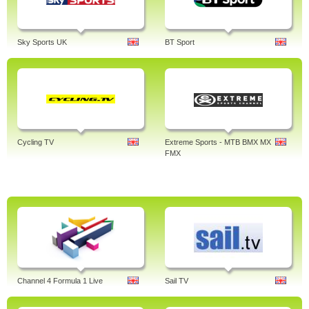
Sky Sports UK
BT Sport
Cycling TV
Extreme Sports - MTB BMX MX
FMX
Channel 4 Formula 1 Live
Sail TV