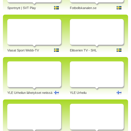
Sportnytt | SVT Play
Fotbollskanalen.se
Viasat Sport Webb-TV
Elitserien TV - SHL
YLE Urheilun lähetykset netissä
YLE Urheilu