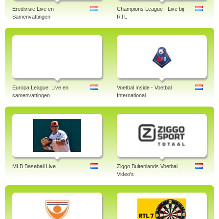
Eredivisie Live en
Champions League - Live bij
Samenvattingen
RTL
Europa League. Live en
Voetbal Inside - Voetbal
samenvattingen
International
MLB Baseball Live
Ziggo Buitenlands Voetbal
Video's