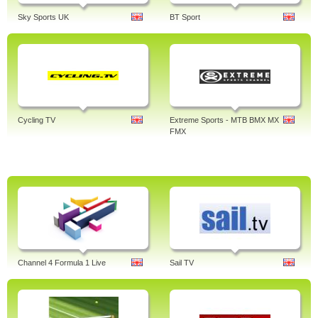
Sky Sports UK
BT Sport
Cycling TV
Extreme Sports - MTB BMX MX
FMX
Channel 4 Formula 1 Live
Sail TV