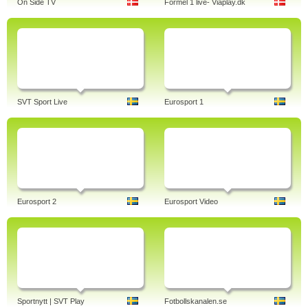
On Side TV
Formel 1 live- Viaplay.dk
SVT Sport Live
Eurosport 1
Eurosport 2
Eurosport Video
Sportnytt | SVT Play
Fotbollskanalen.se