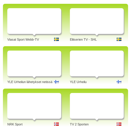
Viasat Sport Webb-TV
Elitserien TV - SHL
YLE Urheilun lähetykset netissä
YLE Urheilu
NRK Sport
TV 2 Sporten