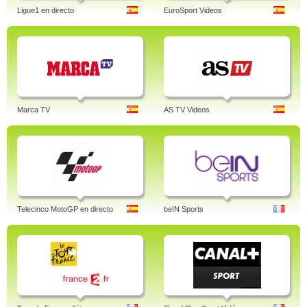
Ligue1 en directo
EuroSport Videos
Marca TV
AS TV Videos
Telecinco MotoGP en directo
beIN Sports