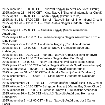
2025. március 16. – 05:00 CET – Ausztrál Nagydíj (Albert Park Street Circuit)
2025. március 23. – 08:00 CET – Kínai Nagydíj (Shanghai International Circuit)
2025. április 6. – 07:00 CET – Japán Nagydíj (Circuit Suzuka)
2025. április 13. – 17:00 CET – Bahreini Nagydíj (Bahrein International Circuit)
2025. április 20. – 19:00 CET – Szaúd-Arábia Nagydíj (Jeddah Corniche
Circuit)
2025. május 4. – 22:00 CET – Amerikai Nagydíj (Miami International
Autodrome)
2025. május 18. – 15:00 CET – Emilia-Romagna Nagydíj (Autodromo Enzo e
Dino Ferrari)
2025. május 25. – 15:00 CET – Monacói Nagydíj (Circuit de Monaco)
2025. június 1. – 15:00 CET – Spanyol Nagydíj (Circuit de Barcelona-
Catalunya)
2025. június 15. – 20:00 CET – Kanadai Nagydíj (Circuit Gilles Villeneuve)
2025. június 29. – 15:00 CET – Osztrák Nagydíj (Red Bull Ring)
2025. július 6. – 16:00 CET – Nagy-Britannia Nagydíj (Silverstone Circuit)
2025. július 27. – 15:00 CET – Belga Nagydíj (Circuit de Spa-Francorchamps)
2025. augusztus 3. – 15:00 CET – Magyar Nagydíj (Hungaroring)
2025. augusztus 31. – 15:00 CET – Hollandia Nagydíj (Circuit Zandvoort)
2025. szeptember 7. – 15:00 CET – Olasz Nagydíj (Autodromo Nazionale
Monza)
2025. szeptember 21. – 13:00 CET – Azerbajdzsáni Nagydíj (Baku City Circuit)
2025. október 5. – 14:00 CET – Szingapúri Nagydíj (Marina Bay Street Circuit)
2025. október 19. – 21:00 CET – Amerikai Nagydíj (Circuit of the Americas)
2025. október 26. – 21:00 CET – Mexikói Nagydíj (Autódromo Hermanos
Rodríguez)
2025. november 9. – 18:00 CET – Brazil Nagydíj (Autódromo José Carlos
Pace)