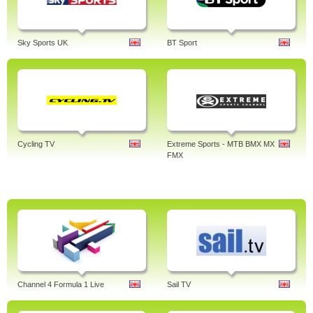
Sky Sports UK
BT Sport
Cycling TV
Extreme Sports - MTB BMX MX
FMX
Channel 4 Formula 1 Live
Sail TV