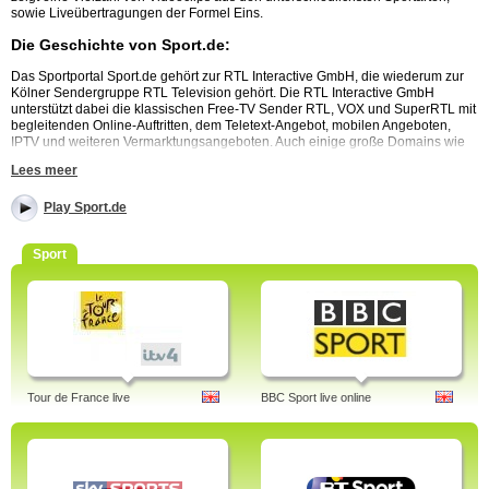
sowie Liveübertragungen der Formel Eins.
Die Geschichte von Sport.de:
Das Sportportal Sport.de gehört zur RTL Interactive GmbH, die wiederum zur
Kölner Sendergruppe RTL Television gehört. Die RTL Interactive GmbH
unterstützt dabei die klassischen Free-TV Sender RTL, VOX und SuperRTL mit
begleitenden Online-Auftritten, dem Teletext-Angebot, mobilen Angeboten,
IPTV und weiteren Vermarktungsangeboten. Auch einige große Domains wie
wetter.de, sport.de, die Videoclip-Seite clipfish.de mit usergeneriertem Content
Lees meer
und das deutsche Social Media-Portal wer-kennt-wen.de werden von RTL
Interactive GmbH betreut.
Play Sport.de
Das Sportportal sport.de bietet eine umfangreiche Berichterstattung zu allen
möglichen Sportarten, sowie Live-Ticker und Videos. Eine Besonderheit ist
dabei, dass Sport.de aufgrund der Zusammengehörigkeit mit RTL die Formel
Sport
Eins-Rennen einschließlich Training und Qualifying per Live Streaming im
Internet zeigen darf. Überhaupt liegt der Schwerpunkt der Videos von Sport.de
auf den bei RTL beliebten Sportarten wie Fußball und Boxen, aber auch
andere Sportarten und sportliche Großereignisse wie die Olympischen Spiele
werden bei sport.de in Form von Videoclips repräsentiert. Im Winter werden bei
sport.de auch zahlreiche Clips beliebter Wintersportarten wie Skispringen, Ski
Alpin und Biathlon zur Verfügung stellt, sowie aktuelle Ergebnisse im Live-
Ticker. Eine Sportsendungen werden von sport.de jedoch nicht produziert.
Tour de France live
BBC Sport live online