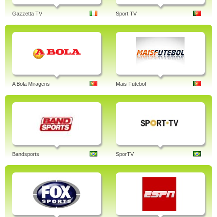
Gazzetta TV
Sport TV
A Bola Miragens
Mais Futebol
Bandsports
SporTV