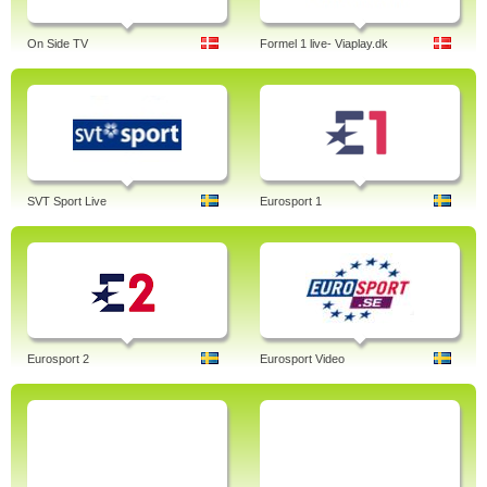
On Side TV
Formel 1 live- Viaplay.dk
SVT Sport Live
Eurosport 1
Eurosport 2
Eurosport Video