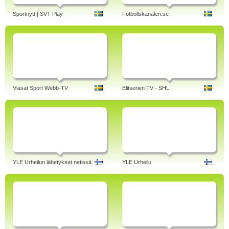
Sportnytt | SVT Play
Fotbollskanalen.se
Viasat Sport Webb-TV
Elitserien TV - SHL
YLE Urheilun lähetykset netissä
YLE Urheilu