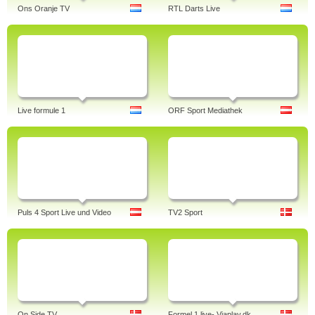
Ons Oranje TV
RTL Darts Live
Live formule 1
ORF Sport Mediathek
Puls 4 Sport Live und Video
TV2 Sport
On Side TV
Formel 1 live- Viaplay.dk