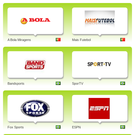
A Bola Miragens
Mais Futebol
Bandsports
SporTV
Fox Sports
ESPN