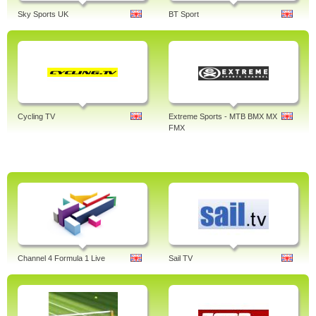
Sky Sports UK
BT Sport
Cycling TV
Extreme Sports - MTB BMX MX
FMX
Channel 4 Formula 1 Live
Sail TV