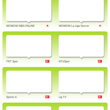
WOWOW NBA ONLINE
WOWOW La Liga Soccer
TRT Spor
NTVSpor
Sports tv
Lig TV