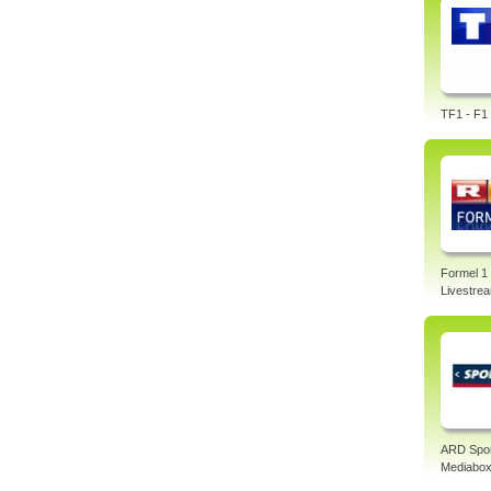
TF1 - F1 
Formel 1
Livestre
ARD Spo
Mediabo