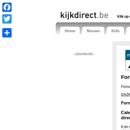
Facebook
Klik op 
Twitter
Home
Nieuws
Kids
Share
- advertentie -
For
Fórmu
DAZN
Form
Cale
dire
8 de 