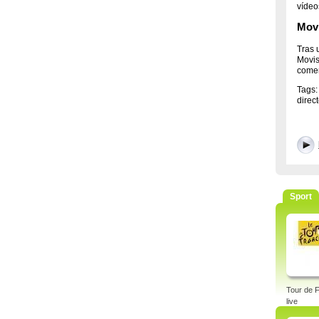
vídeo
Movi
Tras 
Movis
comen
Tags:
direc
Sport
Tour de 
live