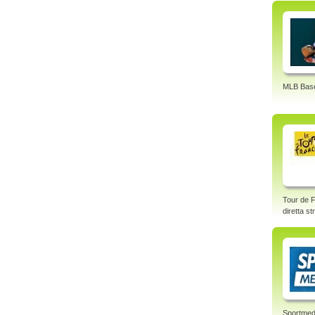
MLB Base
Tour de F
diretta s
Sportmed