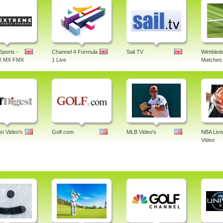
Sports -
Channel 4 Formula
Sail TV
Wimbledo
X MX FMX
1 Live
Matches 
st Video's
Golf.com
MLB Video's
NBA Live
Video