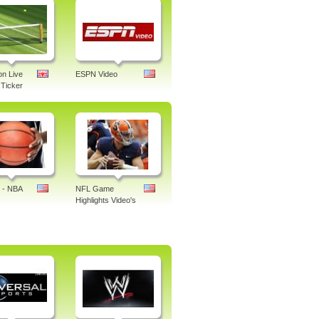
n Live
ESPN Video
Ticker
 - NBA
NFL Game
Highlights Video's