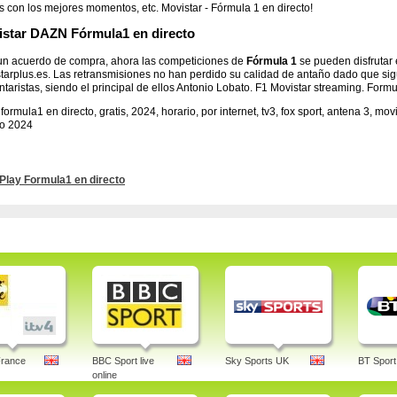
s con los mejores momentos, etc. Movistar - Fórmula 1 en directo!
star DAZN Fórmula1 en directo
un acuerdo de compra, ahora las competiciones de
Fórmula 1
se pueden disfrutar e
tarplus.es. Las retransmisiones no han perdido su calidad de antaño dado que s
taristas, siendo el principal de ellos Antonio Lobato. F1 Movistar streaming. Formu
 formula1 en directo, gratis,
2024
, horario, por internet, tv3, fox sport, antena 3, mo
to
2024
Play Formula1 en directo
France
BBC Sport live
Sky Sports UK
BT Sport
online