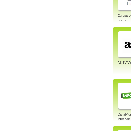
Europa L
directo
AS TV Vi
CanalPlu
Infosport