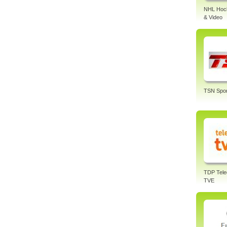
NHL Hock
& Video
TSN Spor
TDP Tele
TVE