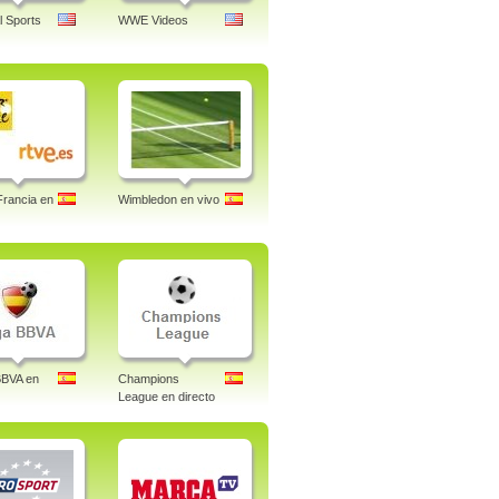
l Sports
WWE Videos
Francia en
Wimbledon en vivo
BBVA en
Champions
League en directo