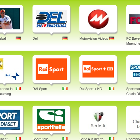
ball
Del
Motorvision Videos
FC Baye
Muenche
rance in
RAI Sport
Rai Sport + HD
Sportmed
treaming
Calcio Di
iaset
Sport Italia
Serie A in diretta
Champio