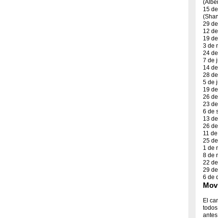
(Albe
15 de
(Shan
29 de
12 de
19 de
3 de 
24 de
7 de 
14 de
28 de
5 de 
19 de
26 de
23 de
6 de 
13 de
26 de
11 de
25 de
1 de 
8 de 
22 de
29 de
6 de 
Movi
El ca
todos
antes