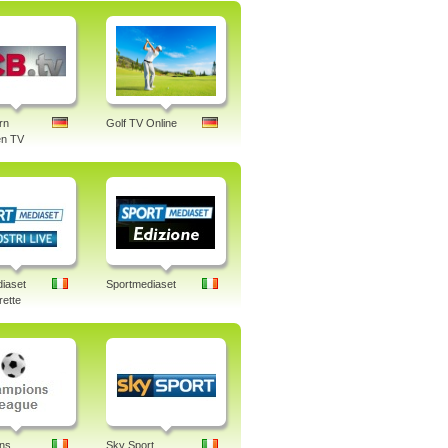
rn
Golf TV Online
n TV
iaset
Sportmediaset
rette
ns
Sky Sport