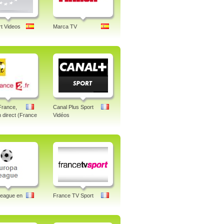
t Videos
Marca TV
France,
Canal Plus Sport
n direct (France
Vidéos
League en
France TV Sport