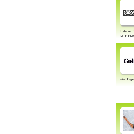
Extreme 
MTB BM
Golf Dige