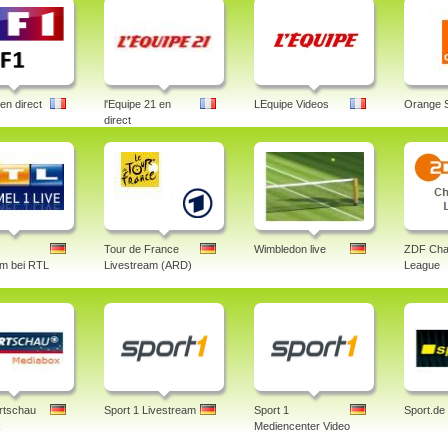
en direct
l'Equipe 21 en
LEquipe Videos
Orange 
direct
Tour de France
Wimbledon live
ZDF Cha
am bei RTL
Livestream (ARD)
League
rtschau
Sport 1 Livestream
Sport 1
Sport.de
x
Mediencenter Video