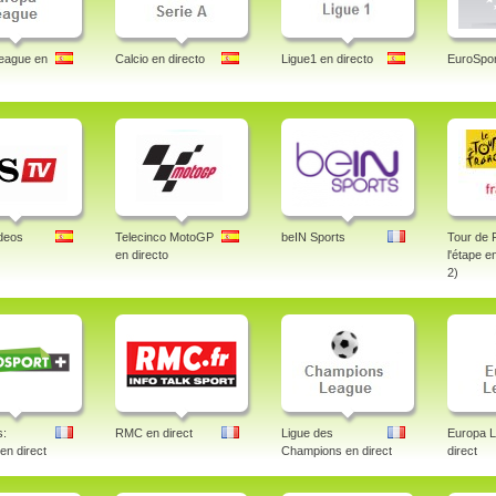
eague en
Calcio en directo
Ligue1 en directo
EuroSpor
deos
Telecinco MotoGP
beIN Sports
Tour de 
en directo
l'étape e
2)
s:
RMC en direct
Ligue des
Europa 
 en direct
Champions en direct
direct