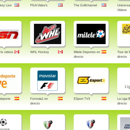
ey Live
PGA Video's
The Golfchannel
Universa
Videos
ts videos
WHL Hockey
Mitele Deportes en
Tour de 
directo
directo
deporte
Formula1 en
ESport TV3
La Liga 
directo
directo