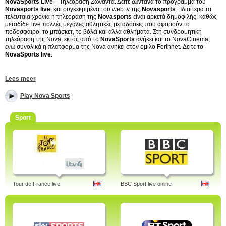
NovaSports Live
– Τηλεοραση Ζωναντα. Δείτε ζωντανά το πρόγραμμα του
Novasports live
, και συγκεκριμένα του web tv της
Novasports
. Ιδιαίτερα τα
τελευταία χρόνια η τηλεόραση της
Novasports
είναι αρκετά δημοφιλής, καθώς
μεταδίδει live πολλές μεγάλες αθλητικές μεταδόσεις που αφορούν το
ποδόσφαιρο, το μπάσκετ, το βόλεϊ και άλλα αθλήματα. Στη συνδρομητική
τηλεόραση της Nova, εκτός από το
NovaSports
ανήκει και το NovaCinema,
ενώ συνολικά η πλατφόρμα της Nova ανήκει στον όμιλο Forthnet. Δείτε το
NovaSports live
.
Tags: novasports, nova sports fm, live, programma, 1 live, radio, 1 live
Lees meer
streaming, fm protoselida, novasports 2, live streaming
Play Nova Sports
Sport
Tour de France live
BBC Sport live online