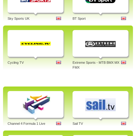
Sky Sports UK
BT Sport
Cycling TV
Extreme Sports - MTB BMX MX
FMX
Channel 4 Formula 1 Live
Sail TV