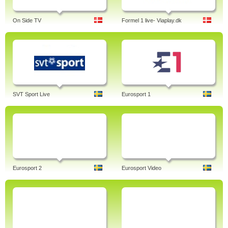
On Side TV
Formel 1 live- Viaplay.dk
SVT Sport Live
Eurosport 1
Eurosport 2
Eurosport Video