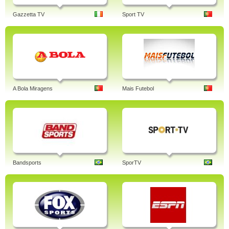
Gazzetta TV
Sport TV
A Bola Miragens
Mais Futebol
Bandsports
SporTV