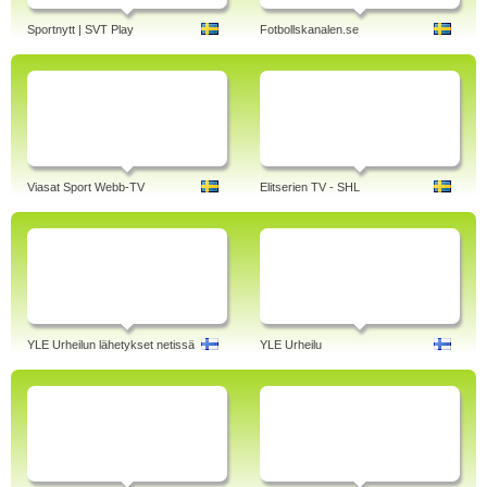
Sportnytt | SVT Play
Fotbollskanalen.se
Viasat Sport Webb-TV
Elitserien TV - SHL
YLE Urheilun lähetykset netissä
YLE Urheilu