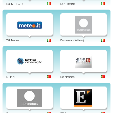
Rai tv - TG R
La7 - notizie
TG Meteo
Euronews (Italiano)
RTP N
Sic Noticias