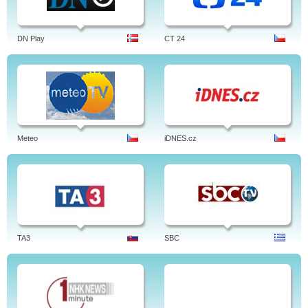
DN Play
CT 24
Meteo
iDNES.cz
TA3
SBC