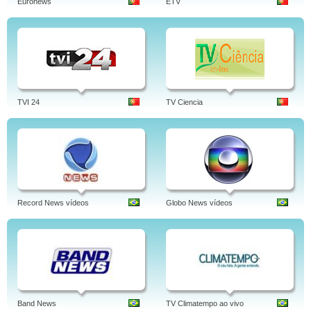
Euronews
ETV
TVI 24
TV Ciencia
Record News vídeos
Globo News vídeos
Band News
TV Climatempo ao vivo