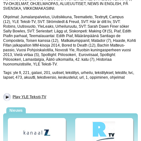
TV-OHJELMAT, OHJELMAOPAS, ALUEUUTISET, NEWS IN ENGLISH, PÅ
SVENSKA, VIIKKOMAKASIINI.
Ohjelmat: Jumalanpalvelus, Uutisikkuna, Teematieto, Textnytt, Campus
(12), YLE Teksti-TV, SVT: Strömstedt & Freud, SVT: Här är ditt liv, SVT:
Robins, Uutisvuoto, YleLeaks, Urheiluruutu, SVT: Sarah Dawn Finer söker
Sally Bowles, SVT: Seriestart: Lägg ut, Siskonpeti: Making Of (S), Piaf, Edith
Piafin parhaat, Teemalauantai: Edith Piaf, Määränpäänä Santiago de
Compostela, Toisen kanssa (12), Matkakumppanit, Matador (7), Haaste, Kohti
Fifan jalkapallon MM-kisoja 2014, Bored to Death (12), Bachin Matteus-
passio, Vuosi Pohjoiskalotilla, Novosti Yle, Ruotsin kuningasperheen vuosi
2013, Vielä virtaa (S), Spotlight: Piilosokeri, Euroviisaat, Spotlight:
Piilosokeri, Lamastalgia, Ääliö ulkomailla, 42. katu (7), Historiaa
huonomuistisille, YLE Teksti-TV.
Tags: yle fi, 221, galaxi, 201, uutiset, tekstitys, urheilu, tekstitykset, tekstitv, tvc,
lapset, 473, akuutti, tekstiversio, keskustelut, url, 1, oppiminen, ohjelmat
Play YLE Teksti-TV
Nieuws