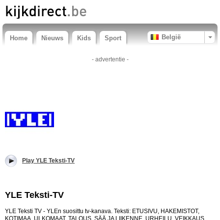
België
Home
Nieuws
Kids
Sport
- advertentie -
Play YLE Teksti-TV
YLE Teksti-TV
YLE Teksti TV - YLEn suosittu tv-kanava. Teksti: ETUSIVU, HAKEMISTOT,
KOTIMAA, ULKOMAAT, TALOUS, SÄÄ JA LIIKENNE, URHEILU, VEIKKAUS,