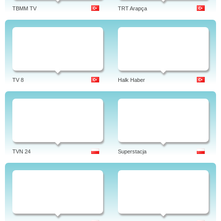
TBMM TV
TRT Arapça
TV 8
Halk Haber
TVN 24
Superstacja