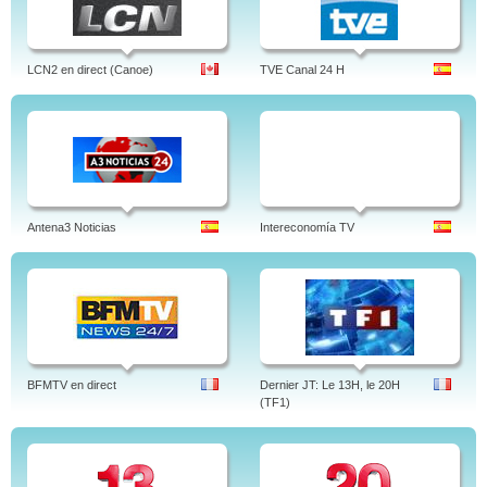
LCN2 en direct (Canoe)
TVE Canal 24 H
Antena3 Noticias
Intereconomía TV
BFMTV en direct
Dernier JT: Le 13H, le 20H
(TF1)