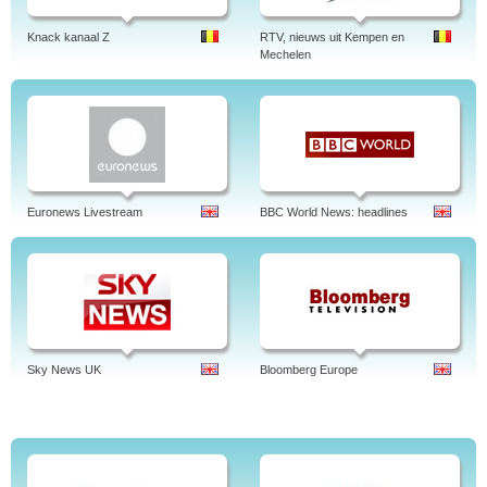
Knack kanaal Z
RTV, nieuws uit Kempen en
Mechelen
Euronews Livestream
BBC World News: headlines
Sky News UK
Bloomberg Europe