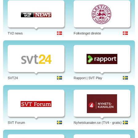
TV2 news
Folketinget direkte
SVT24
Rapport | SVT Play
SVT Forum
Nyhetskanalen.se (TV4 - gratis)