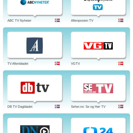
ABC TV Nyheter
Aftenposten TV
TV Aftenbladet
VGTV
DB TV Dagbladet
Seher.no: Se og Hør TV