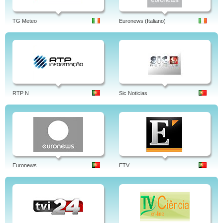
TG Meteo
Euronews (Italiano)
RTP N
Sic Noticias
Euronews
ETV