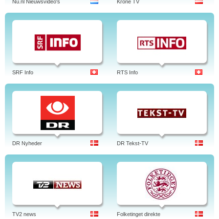
Nu.nl Nieuwsvideo's
Krone TV
SRF Info
RTS Info
DR Nyheder
DR Tekst-TV
TV2 news
Folketinget direkte