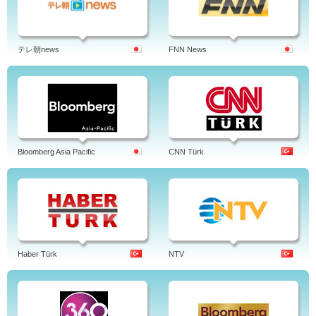
テレ朝news
FNN News
Bloomberg Asia Pacific
CNN Türk
Haber Türk
NTV