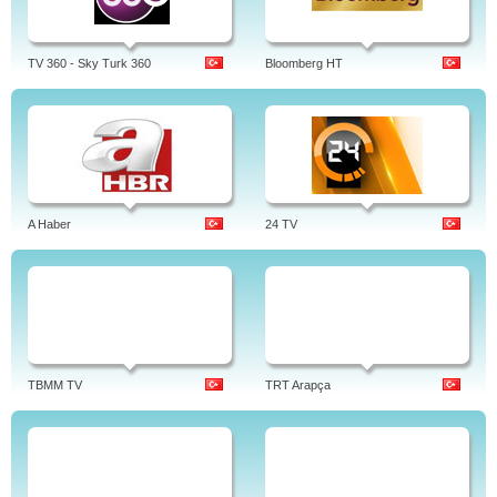
TV 360 - Sky Turk 360
Bloomberg HT
A Haber
24 TV
TBMM TV
TRT Arapça