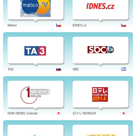
Meteo
iDNES.cz
TA3
SBC
NHK NEWS 1minute
日テレNEWS24