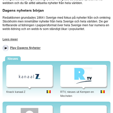
webben och du får alltid aktuella nyheter från hela världen.
Dagens nyheters början
Redaktionen grundades 1864 i Sverige med fokus på nyheter från och omkring
Stockholm men innehåller nyheter från hela Sverige och hela världen. De ger
fortfarande ut tidningen i pappersformat över hela Sverige men har numera en
webb-tidning och en webb-tv som ständigt ökar i popularitet.
Tillgängligt vart du än är!
Lees meer
Du kan se de senaste nyhetsklippen via mobilen, plattan eller datorn vilket ger
dig tillgång till de senaste händelserna vart du än är. Koppla av med de
Play Dagens Nyheter
nyheterna som fascinerar dig mest oavsett om det är inom politik, ekonomi,
vetenskap, samhälle, sport eller virala händelser. Vart passar det dig bäst? Vill
Nieuws
du ha nyheterna till frukosten, på tunnelbanan, luchrasten eller hemma i
sängen? du kan hålla dig uppdaterad på dina villkor. Se alla nyhetsklipp på
Dagens Nyheter.
DN, Dagens Nyheter: Ekonomi, Sport, Kultur, Opinion, Bostad, Resor.
Tidningsnyheter nu på video. Senaste nytt i bild. Senaste nytt kan du se via nya
onlinefilmer.
Knack kanaal Z
RTV, nieuws uit Kempen en
Tags: dagens nyheter, på stan, väder, norge, dagens nyheter prenumeration,
Mechelen
kultur, debatt, wiki, arkiv, dödsannonser, recept, kontakt, politisk inriktning,
ekonomi, kundtjänst, adress, pdf, dagens nyheter, sverige, svenska.