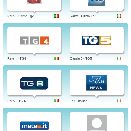
Rai tv - Ultimo Tg2
Rai.tv - Ultimo Tg3
Rete 4 - TG4
Canale 5 - TG5
Rai tv - TG R
La7 - notizie