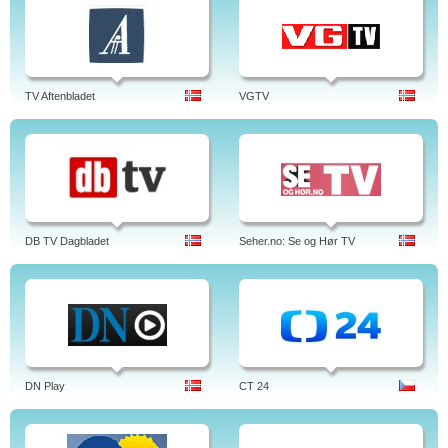
TV Aftenbladet
VGTV
DB TV Dagbladet
Seher.no: Se og Hør TV
DN Play
CT 24