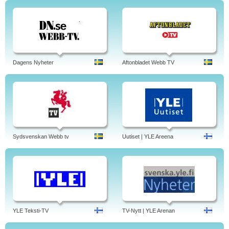
Dagens Nyheter
Aftonbladet Webb TV
Sydsvenskan Webb tv
Uutiset | YLE Areena
YLE Teksti-TV
TV-Nytt | YLE Arenan