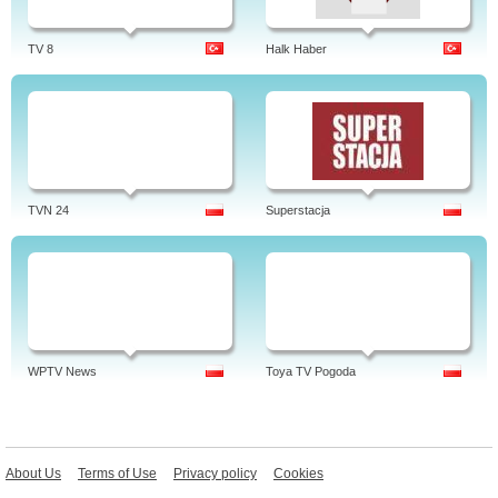
TV 8
Halk Haber
TVN 24
Superstacja
WPTV News
Toya TV Pogoda
About Us
Terms of Use
Privacy policy
Cookies