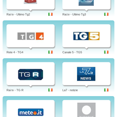
Rai tv - Ultimo Tg2
Rai.tv - Ultimo Tg3
Rete 4 - TG4
Canale 5 - TG5
Rai tv - TG R
La7 - notizie