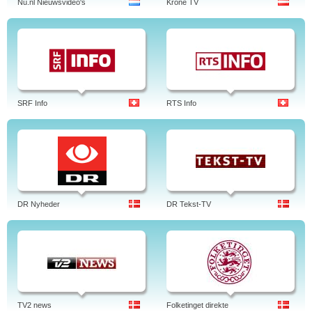
Nu.nl Nieuwsvideo's
Krone TV
SRF Info
RTS Info
DR Nyheder
DR Tekst-TV
TV2 news
Folketinget direkte