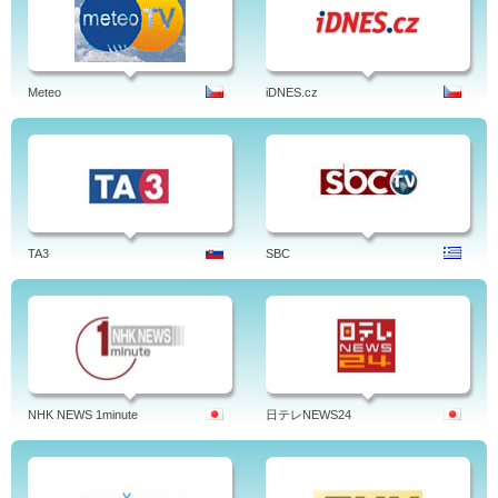
Meteo
iDNES.cz
TA3
SBC
NHK NEWS 1minute
日テレNEWS24