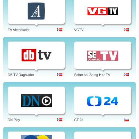
TV Aftenbladet
VGTV
DB TV Dagbladet
Seher.no: Se og Hør TV
DN Play
CT 24