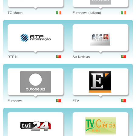
TG Meteo
Euronews (Italiano)
RTP N
Sic Noticias
Euronews
ETV