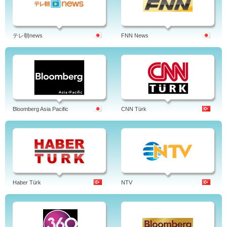
テレ朝news
FNN News
Bloomberg Asia Pacific
CNN Türk
Haber Türk
NTV