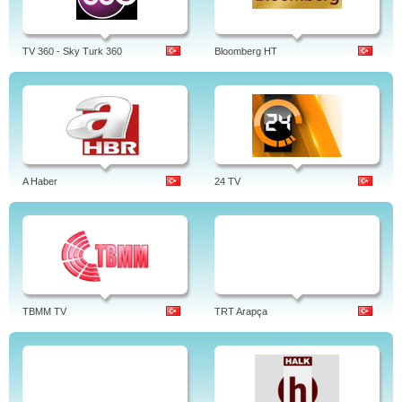
TV 360 - Sky Turk 360
Bloomberg HT
A Haber
24 TV
TBMM TV
TRT Arapça