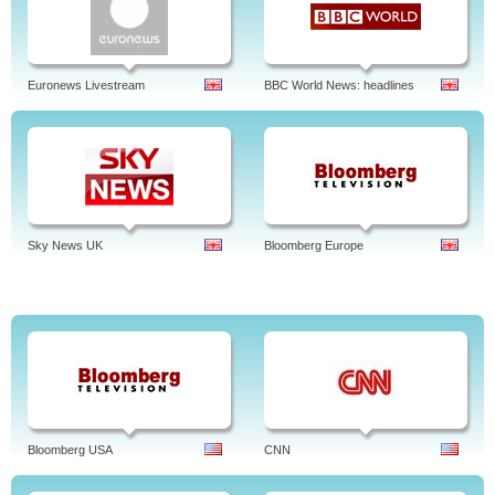
Programs
: Informacje dnia, Informacje, Sport, Pogoda, Dookoła świata,
Rozmowa dnia, Puszka Paradowskiej, Nie Ma Żartów, Raport - analizy i
komentarze, Debata Piotra Gembarowskiego, Ja Panu Nie Przerywałem, Finał
dnia, Bez ograniczeń, Jednym okiem, Gilotyna, Zwierciadło tygodnia, Krzywe
zwierciadło, Strefa kultury, Na tapecie, Wojtek Jagielski na żywo.
Euronews Livestream
BBC World News: headlines
Sky News UK
Bloomberg Europe
Bloomberg USA
CNN