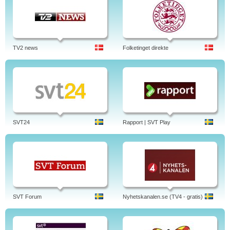
TV2 news
Folketinget direkte
SVT24
Rapport | SVT Play
SVT Forum
Nyhetskanalen.se (TV4 - gratis)