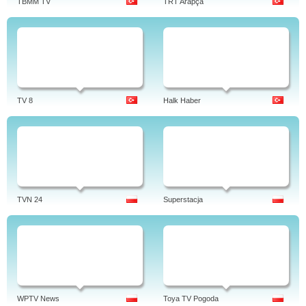
TBMM TV
TRT Arapça
TV 8
Halk Haber
TVN 24
Superstacja
WPTV News
Toya TV Pogoda