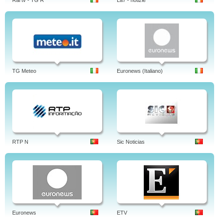
Rai tv - TG R
La7 - notizie
TG Meteo
Euronews (Italiano)
RTP N
Sic Noticias
Euronews
ETV