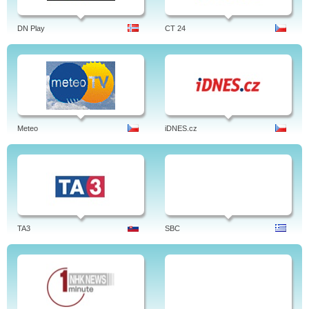
DN Play
CT 24
Meteo
iDNES.cz
TA3
SBC