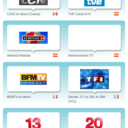
LCN2 en direct (Canoe)
TVE Canal 24 H
Antena3 Noticias
Intereconomía TV
BFMTV en direct
Dernier JT: Le 13H, le 20H
(TF1)