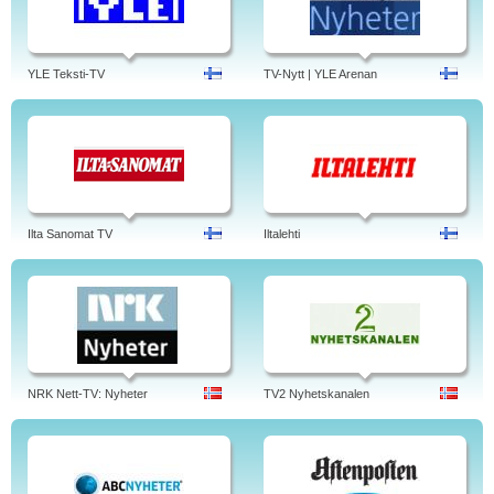
YLE Teksti-TV
TV-Nytt | YLE Arenan
Ilta Sanomat TV
Iltalehti
NRK Nett-TV: Nyheter
TV2 Nyhetskanalen