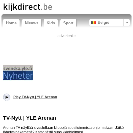
België
Home
Nieuws
Kids
Sport
- advertentie -
Play TV-Nytt | YLE Arenan
TV-Nytt | YLE Arenan
Arenan TV näyttää sivustollaan klippejä suosituimmista ohjelmistaan. Jäikö
lähetys näkemättä? Katso tästä suosikkiohjelmasi.