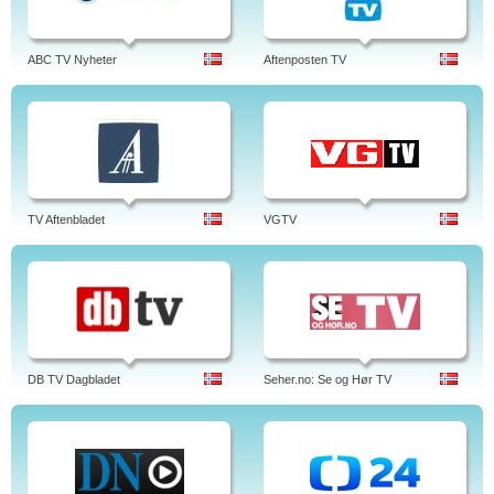
ABC TV Nyheter
Aftenposten TV
TV Aftenbladet
VGTV
DB TV Dagbladet
Seher.no: Se og Hør TV