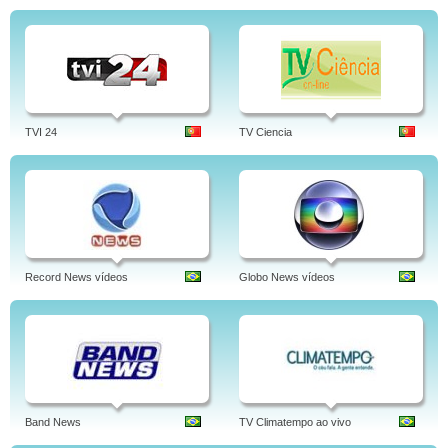
TVI 24
TV Ciencia
Record News vídeos
Globo News vídeos
Band News
TV Climatempo ao vivo