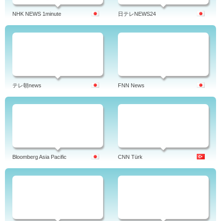
NHK NEWS 1minute
日テレNEWS24
テレ朝news
FNN News
Bloomberg Asia Pacific
CNN Türk