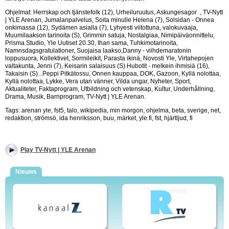
Ohjelmat: Herrskap och tjänstefolk (12), Urheiluruutus, Askungesagor , TV-Nytt
| YLE Arenan, Jumalanpalvelus, Soita minulle Helena (7), Solsidan - Onnea
onkimassa (12), Sydämen asialla (7), Lyhyesti viitottuna, valokuvaaja,
Muumilaakson tarinoita (S), Grimmin satuja, Nostalgiaa, Nimipäiväonnittelu,
Prisma Studio, Yle Uutiset 20.30, Ihan sama, Tuhkimotarinoita,
Namnsdagsgratulationer, Suojaisa laakso,Danny - viihdemaratonin
loppusuora, Kollektivet, Sormileikit, Parasta ikinä, Novosti Yle, Virtahepojen
valtakunta, Jenni (7), Keisarin salaisuus (S) Hubotit - melkein ihmisiä (16),
Takaisin (S)...Peppi Pitkätossu, Onnen kauppaa, DOK, Gazoon, Kyllä nolottaa,
Kyllä nolottaa, Lykke, Vera utan vänner, Vilda ungar, Nyheter, Sport,
Aktualiteter, Faktaprogram, Utbildning och vetenskap, Kultur, Underhållning,
Drama, Musik, Barnprogram, TV-Nytt | YLE Arenan.
Tags: arenan yle, fst5, talo, wikipedia, min morgon, ohjelma, beta, sverige, net,
redaktion, strömsö, ida henriksson, buu, märket, yle.fi, fst, hjärtljud, fi
Play TV-Nytt | YLE Arenan
Nieuws