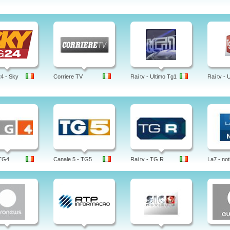
4 - Sky
Corriere TV
Rai tv - Ultimo Tg1
Rai tv - 
 TG4
Canale 5 - TG5
Rai tv - TG R
La7 - not