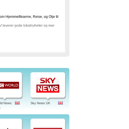
om Hjemmefikserne, Reise, og Olje til
V leverer gode lokalnyheter og mer
ikserne, lærer Aftenposten web tv også
e, VGTV og DBTV. Når det er sagt, så
ke bare i form av lettere nyheter, men
onomi, Kultur, Oslopuls, Arkivet,
urrentene VGTV og dbtv, men
ere.
ld News:
Sky News UK
s
portasjen av. Etter dette kan du selv
Aftenpostens nettavis. Alle
kap aftenposten, aftenposten apple tv,