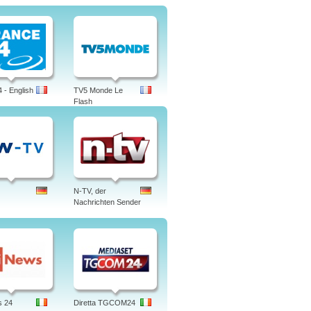
 - English
TV5 Monde Le
Flash
N-TV, der
Nachrichten Sender
s 24
Diretta TGCOM24