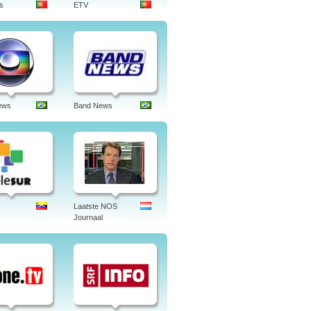
s
ETV
ews
Band News
Laatste NOS
Journaal