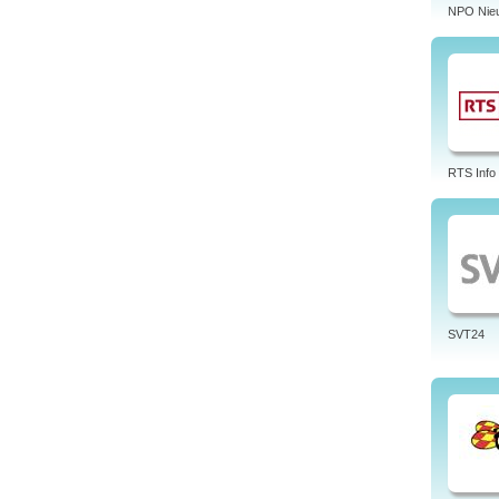
NPO Nie
RTS Info
SVT24