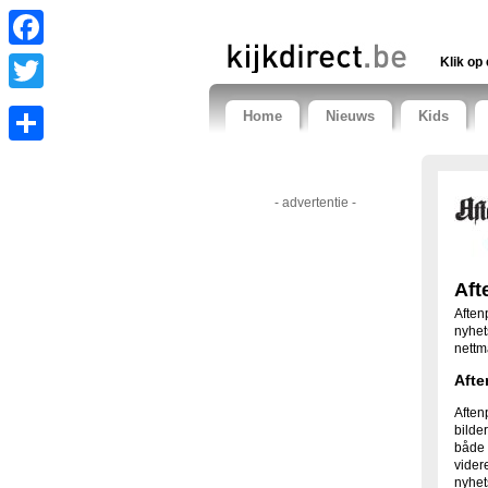
Facebook
Klik op 
Twitter
Home
Nieuws
Kids
Share
- advertentie -
Aft
Aften
nyhet
nettma
Afte
Aften
bilde
både 
vider
nyhet