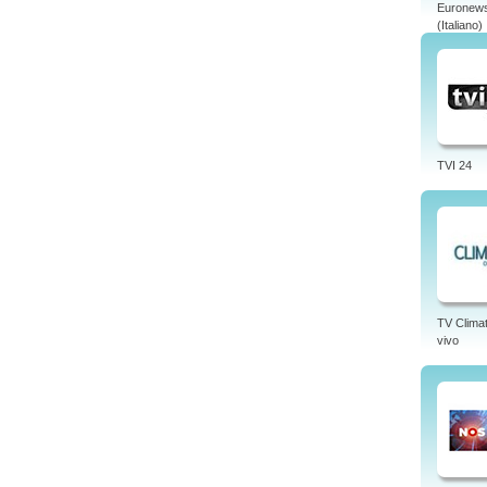
Euronew
(Italiano)
TVI 24
TV Clima
vivo