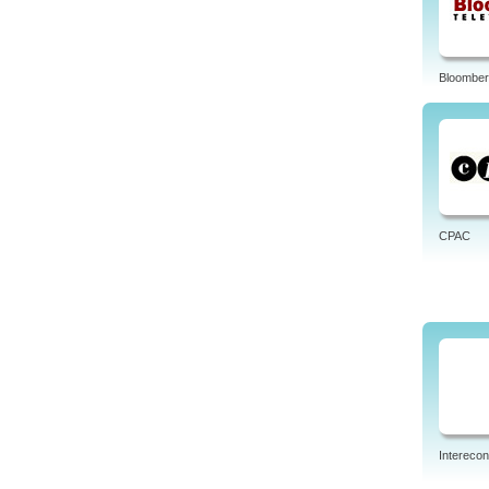
øyvin
nett 
Bloomber
CPAC
Intereco