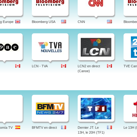
d tveter aftenposten, aftenposten valutakalkulator, guide, aften, programmer, quiz, tes
tv, abonnement, web tv, jobb, dødsannonser, junior, aftenposten tv, norge, norsk.
g Europe
Bloomberg USA
CNN
Bloomber
LCN - TVA
LCN2 en direct
TVE Can
(Canoe)
nomía TV
BFMTV en direct
Dernier JT: Le
Le 13H (
13H, le 20H (TF1)