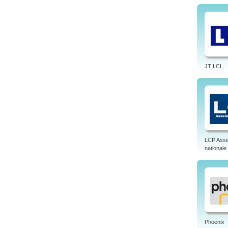
JT LCI
LCP Ass
nationale
Phoenix