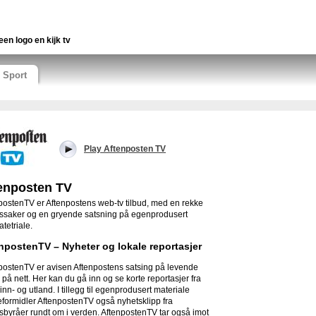
een logo en kijk tv
Sport
Play Aftenposten TV
enposten TV
postenTV er Aftenpostens web-tv tilbud, med en rekke
ssaker og en gryende satsning på egenprodusert
tetriale.
npostenTV – Nyheter og lokale reportasjer
postenTV er avisen Aftenpostens satsing på levende
r på nett. Her kan du gå inn og se korte reportasjer fra
inn- og utland. I tillegg til egenprodusert materiale
eformidler AftenpostenTV også nyhetsklipp fra
sbyråer rundt om i verden. AftenpostenTV tar også imot