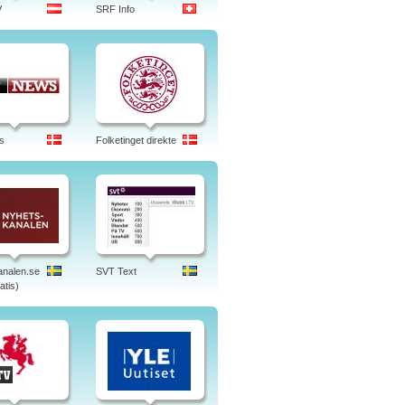
V
SRF Info
s
Folketinget direkte
nalen.se
SVT Text
atis)