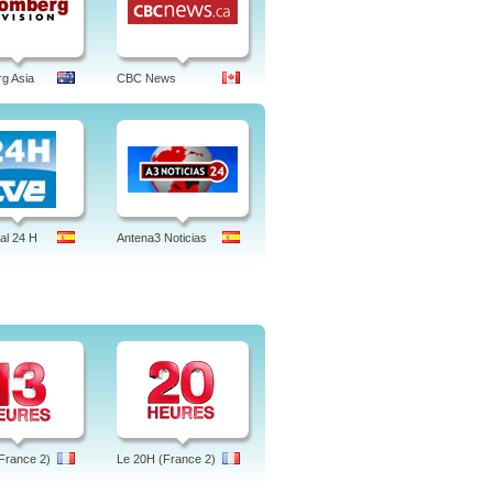
t, reise, pc fosse, innsikt, sesam, no,
g Asia
CBC News
al 24 H
Antena3 Noticias
France 2)
Le 20H (France 2)