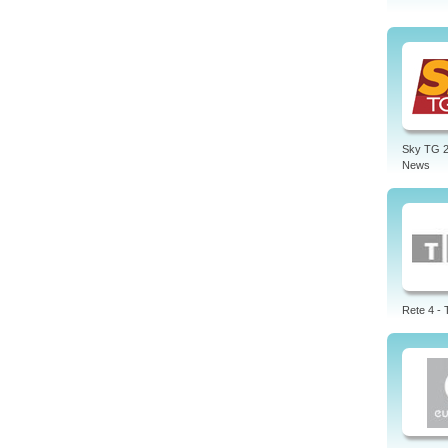
Sky TG 2
News
Rete 4 -