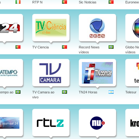
s
RTP N
Sic Noticias
Euronew
TV Ciencia
Record News
Globo N
vídeos
vídeos
tempo ao
TV Camara ao
TN24 Horas
Telesur
vivo