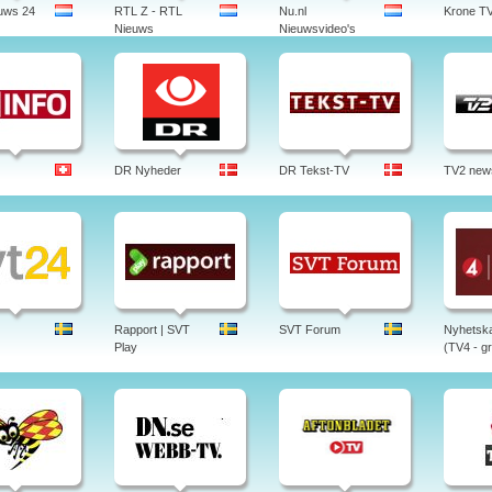
uws 24
RTL Z - RTL
Nu.nl
Krone T
Nieuws
Nieuwsvideo's
DR Nyheder
DR Tekst-TV
TV2 new
Rapport | SVT
SVT Forum
Nyhetska
Play
(TV4 - gr