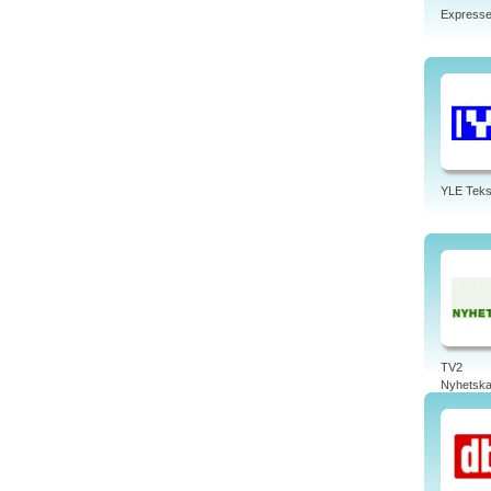
Express
YLE Teks
TV2
Nyhetska