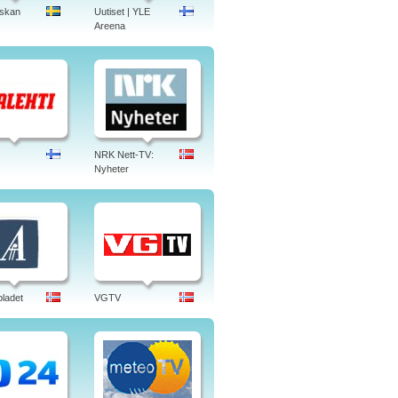
skan
Uutiset | YLE
Areena
NRK Nett-TV:
Nyheter
bladet
VGTV