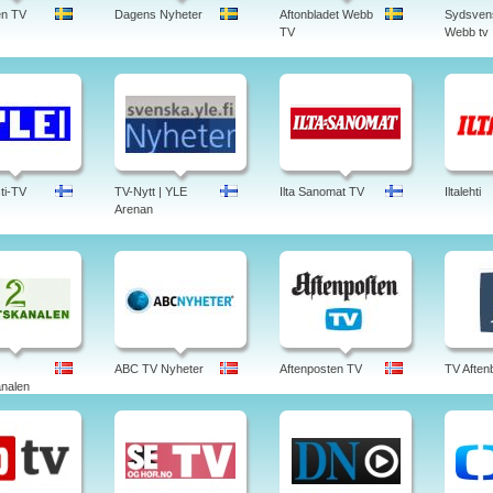
en TV
Dagens Nyheter
Aftonbladet Webb
Sydsven
TV
Webb tv
ti-TV
TV-Nytt | YLE
Ilta Sanomat TV
Iltalehti
Arenan
ABC TV Nyheter
Aftenposten TV
TV Aften
nalen