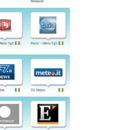
Mediaset
Ultimo Tg2
Rai.tv - Ultimo Tg3
izie
TG Meteo