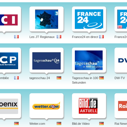
Les JT Regionaux
France24 en direct
France24
emblée
tagesschau 24
Tagesschau in 100
DW-TV
Sekunden
Wetter.com
Bild.de Video
Rai New