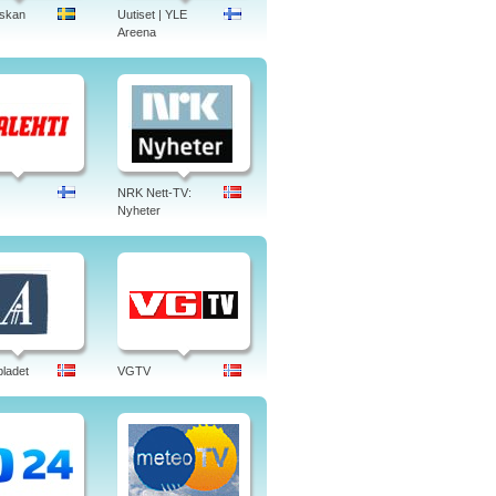
skan
Uutiset | YLE
Areena
NRK Nett-TV:
Nyheter
bladet
VGTV