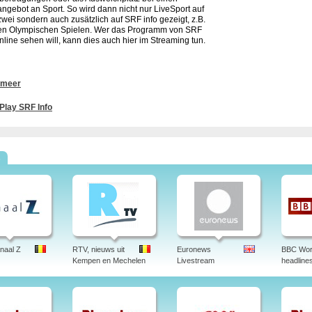
ngebot an Sport. So wird dann nicht nur LiveSport auf
wei sondern auch zusätzlich auf SRF info gezeigt, z.B.
en Olympischen Spielen. Wer das Programm von SRF
online sehen will, kann dies auch hier im Streaming tun.
haben Sie in der Schweiz die Möglichkeit SRF info live am Computer zu schauen. SR
 meer
chschweizerische Informationsprogramm des Schweizer Fernsehens (SF). Der Send
produktionen des Schweizer Fernsehens. Meistens sind Wiederholungen der erst
Play SRF Info
 und SRF zwei im Programm.
srf info, srf, sf info, teletext, online stream, frequenz cablecom, nachrichten, sat frequ
hlusselt, jimdo, live stream, sport, programm, astra, empfangen, frequenz astra, i
m, hd, uber kabel bw, sf info, schweiz, deutsch.
s
naal Z
RTV, nieuws uit
Euronews
BBC Wor
Kempen en Mechelen
Livestream
headline