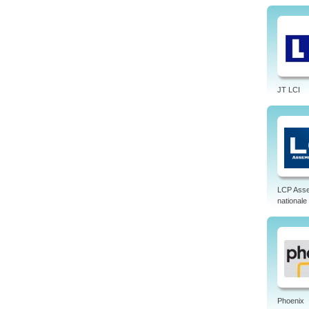
JT LCI
LCP Ass
nationale
Phoenix