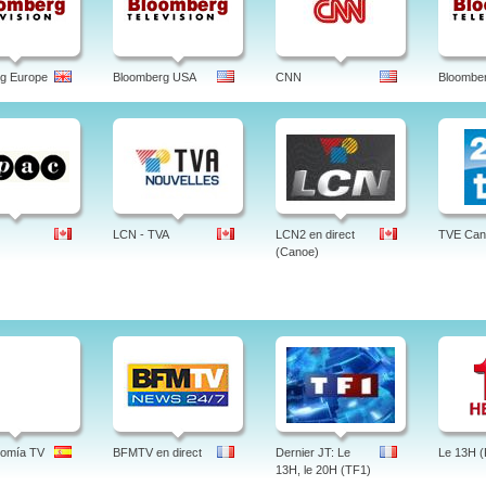
g Europe
Bloomberg USA
CNN
Bloomber
LCN - TVA
LCN2 en direct
TVE Can
(Canoe)
nomía TV
BFMTV en direct
Dernier JT: Le
Le 13H (
13H, le 20H (TF1)