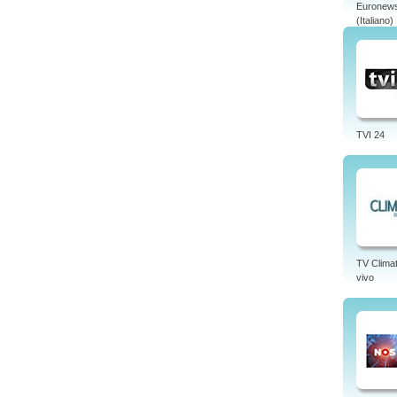
Euronew
(Italiano)
TVI 24
TV Clima
vivo