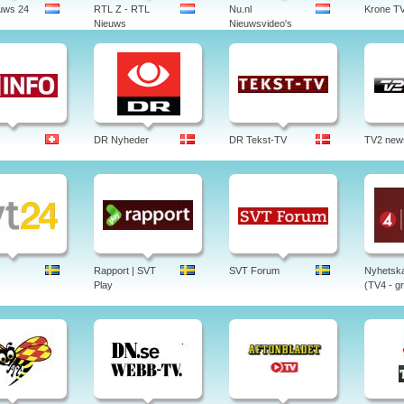
uws 24
RTL Z - RTL
Nu.nl
Krone T
Nieuws
Nieuwsvideo's
DR Nyheder
DR Tekst-TV
TV2 new
Rapport | SVT
SVT Forum
Nyhetska
Play
(TV4 - gr