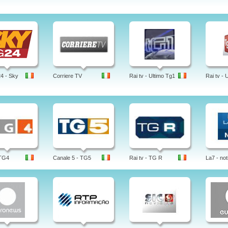
4 - Sky
Corriere TV
Rai tv - Ultimo Tg1
Rai tv - 
 TG4
Canale 5 - TG5
Rai tv - TG R
La7 - not