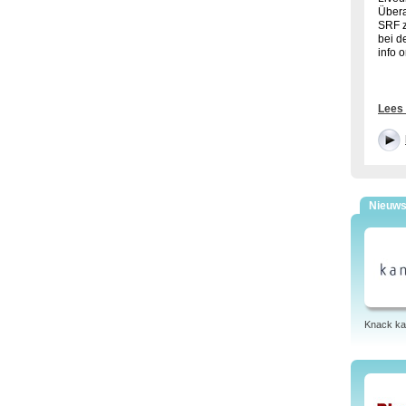
Übera
SRF z
bei d
info 
Hier 
Lees
deuts
Eigen
SRF 1
Tags: 
versc
strea
Nieuw
Knack ka