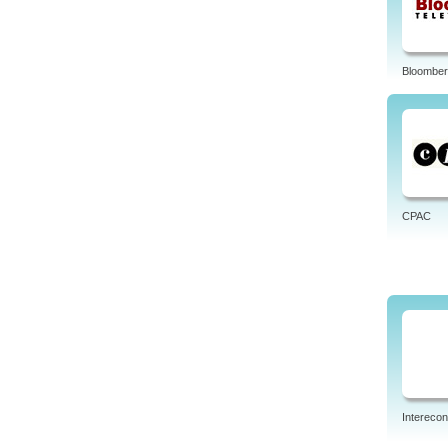
Bloomber
CPAC
Intereco