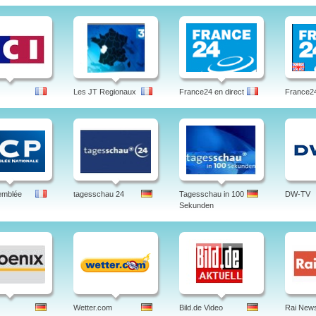
Les JT Regionaux
France24 en direct
France24
emblée
tagesschau 24
Tagesschau in 100
DW-TV
Sekunden
Wetter.com
Bild.de Video
Rai New