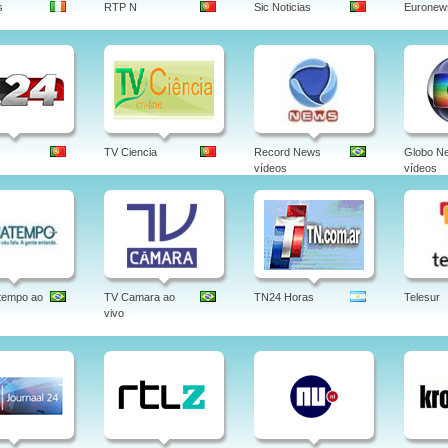
s
RTP N
Sic Noticias
Euronew
TV Ciencia
Record News
Globo N
vídeos
vídeos
tempo ao
TV Camara ao
TN24 Horas
Telesur
vivo