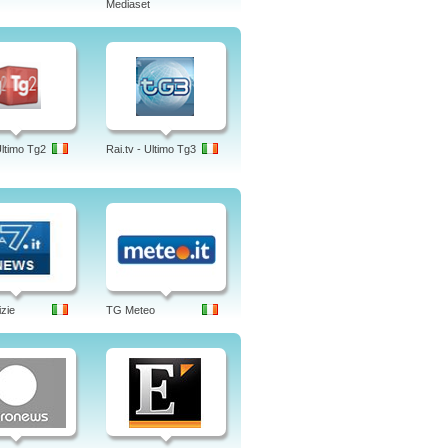
Mediaset
Ultimo Tg2
Rai.tv - Ultimo Tg3
izie
TG Meteo