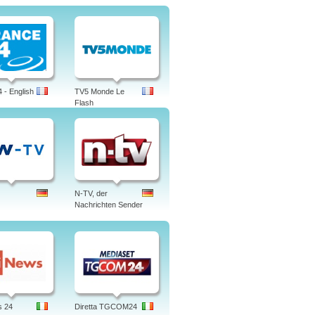
 - English
TV5 Monde Le
Flash
N-TV, der
Nachrichten Sender
s 24
Diretta TGCOM24