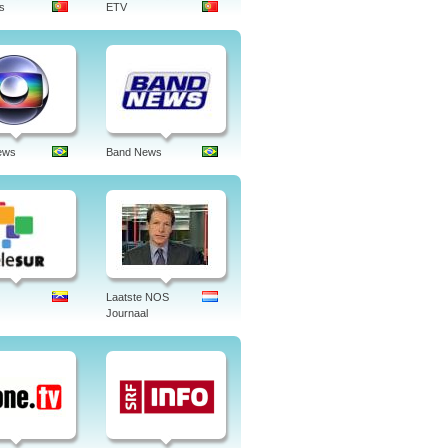
s
ETV
ews
Band News
Laatste NOS
Journaal