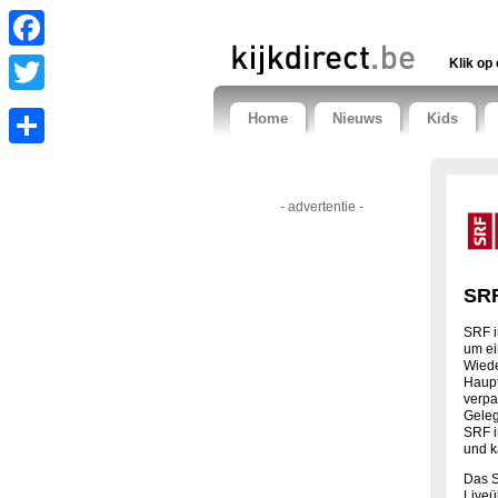
Facebook
Klik op 
Twitter
Home
Nieuws
Kids
Share
- advertentie -
SRF
SRF i
um ei
Wied
Haupt
verpa
Geleg
SRF i
und k
Das S
Liveü