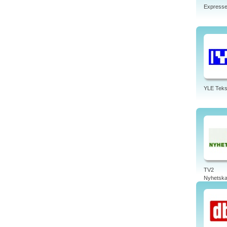
Express
YLE Teks
TV2
Nyhetska