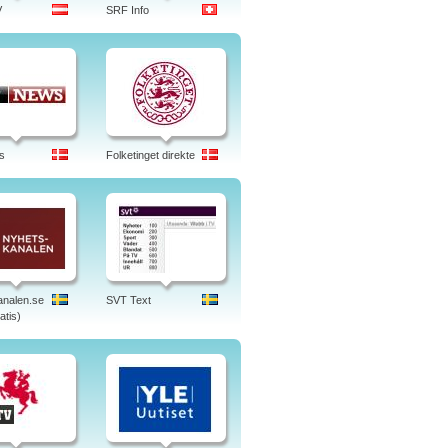
V
SRF Info
s
Folketinget direkte
nalen.se
SVT Text
atis)