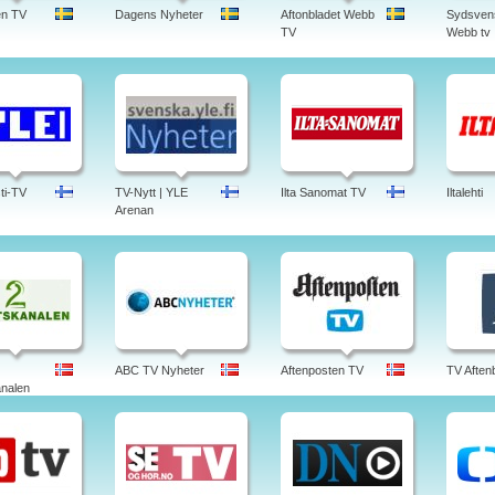
en TV
Dagens Nyheter
Aftonbladet Webb
Sydsven
TV
Webb tv
ti-TV
TV-Nytt | YLE
Ilta Sanomat TV
Iltalehti
Arenan
ABC TV Nyheter
Aftenposten TV
TV Aften
nalen