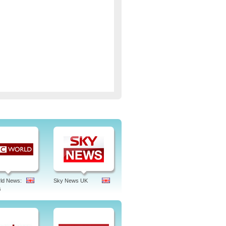
F info (SRF i) ist das
er zeigt hauptsächlich
en beiden schweizerischen Sender
enz, hotbird, live, sf info, frequenz,
n deutschland empfangen, tagesschau,
ld News:
Sky News UK
s