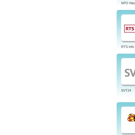
NPO Nie
RTS Info
SVT24