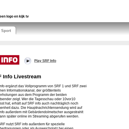
een logo en kijk tv
Sport
Play SRF Info
 Info Livestream
nfo ergänzt das Vollprogramm von SRF 1 und SRF zwei
nen Informationskanal, der größtenteils
erholungen aus dem Programm der beiden
sender zeigt. Wer die Tagesschau oder 10vor10
sst hat, erhält auf SRF info auch nachträglich noch
enheit dazu. Die Hauptnachrichtensendung wird auf
nfo außerdem mit Gebärdendolmetscher ausgestrahlt
ann später online im Streaming abgerufen werden.
RF nutzt SRF info außerdem für spezielle
bertragungen oder als Ausweichplatz bei einen