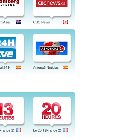
g Asia
CBC News
al 24 H
Antena3 Noticias
France 2)
Le 20H (France 2)