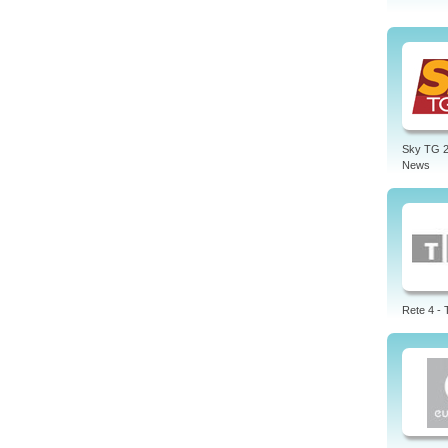
Sky TG 2
News
Rete 4 -