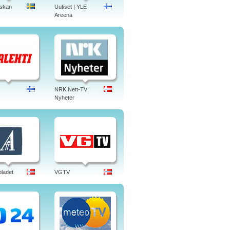
skan
Uutiset | YLE
Areena
NRK Nett-TV:
Nyheter
bladet
VGTV