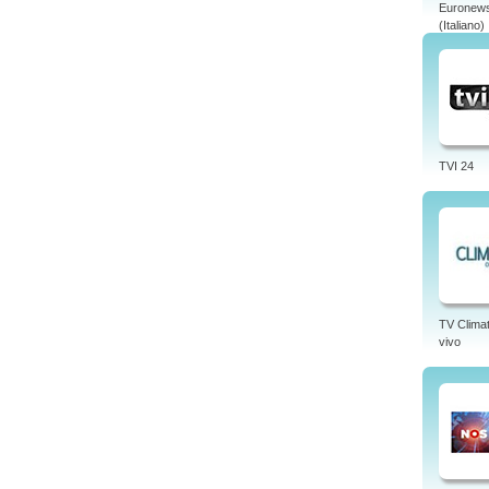
Euronew
(Italiano)
TVI 24
TV Clima
vivo