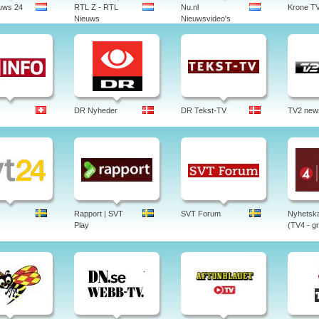
uws 24
RTL Z - RTL
Nu.nl
Krone T
Nieuws
Nieuwsvideo's
DR Nyheder
DR Tekst-TV
TV2 new
Rapport | SVT
SVT Forum
Nyhetska
Play
(TV4 - gr