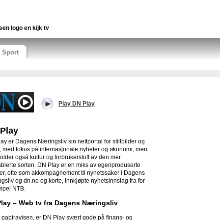
een logo en kijk tv
Sport
Play DN Play
Play
ay er Dagens Næringsliv sin nettportal for stillbilder og
, med fokus på internasjonale nyheter og økonomi, men
older også kultur og forbrukerstoff av den mer
ablerte sorten.
DN Play er en miks av egenproduserte
er, ofte som akkompagnement til nyhetssaker i Dagens
gsliv og dn.no og korte, innkjøpte nyhetsinnslag fra for
mpel NTB.
lay – Web tv fra Dagens Næringsliv
 papiravisen, er DN Play svært gode på finans- og