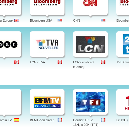
g Europe
Bloomberg USA
CNN
Bloomber
LCN - TVA
LCN2 en direct
TVE Can
(Canoe)
nomía TV
BFMTV en direct
Dernier JT: Le
Le 13H (
13H, le 20H (TF1)