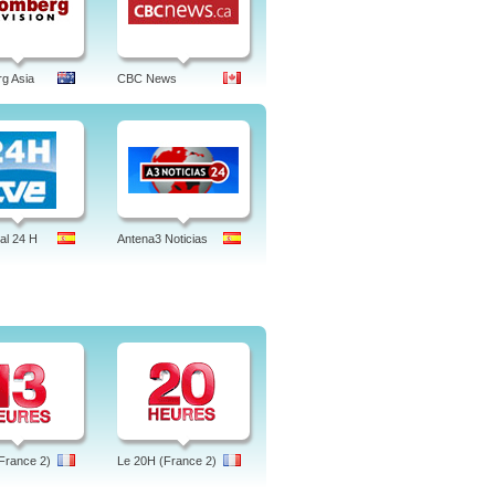
g Asia
CBC News
al 24 H
Antena3 Noticias
France 2)
Le 20H (France 2)