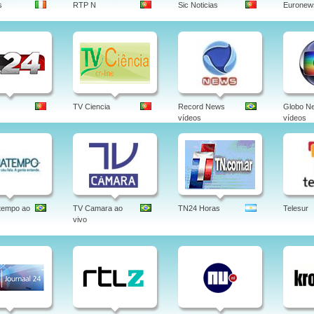
s
RTP N
Sic Noticias
Euronew
TV Ciencia
Record News
Globo N
vídeos
vídeos
tempo ao
TV Camara ao
TN24 Horas
Telesur
vivo