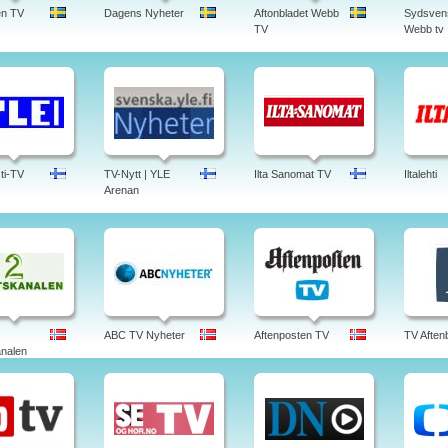
en TV
Dagens Nyheter
Aftonbladet Webb
Sydsven
TV
Webb tv
ti-TV
TV-Nytt | YLE
Ilta Sanomat TV
Iltalehti
Arenan
ABC TV Nyheter
Aftenposten TV
TV Aften
nalen