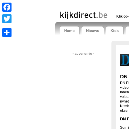
Facebook
Klik op 
Twitter
Home
Nieuws
Kids
Share
- advertentie -
DN 
DN Pl
video
inneh
velet
nyhet
Nærin
ekse
DN P
Som i