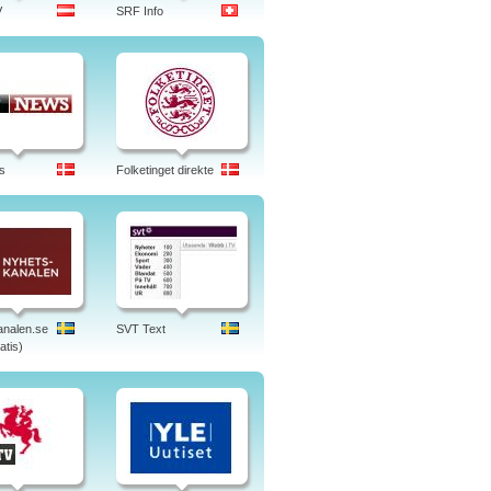
V
SRF Info
s
Folketinget direkte
nalen.se
SVT Text
atis)