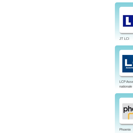
JT LCI
LCP Ass
nationale
Phoenix