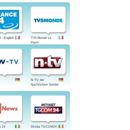
 - English
TV5 Monde Le
Flash
N-TV, der
Nachrichten Sender
s 24
Diretta TGCOM24