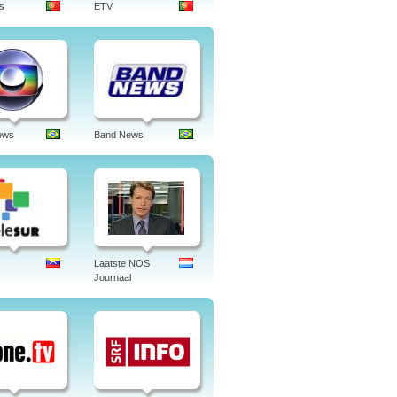
s
ETV
ews
Band News
Laatste NOS
Journaal