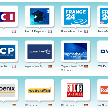
Les JT Regionaux
France24 en direct
France24
emblée
tagesschau 24
Tagesschau in 100
DW-TV
Sekunden
Wetter.com
Bild.de Video
Rai New