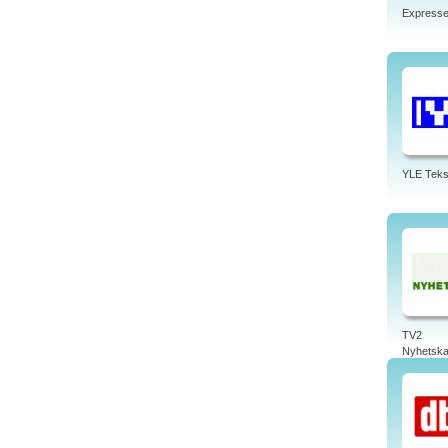
Express
YLE Teks
TV2
Nyhetska