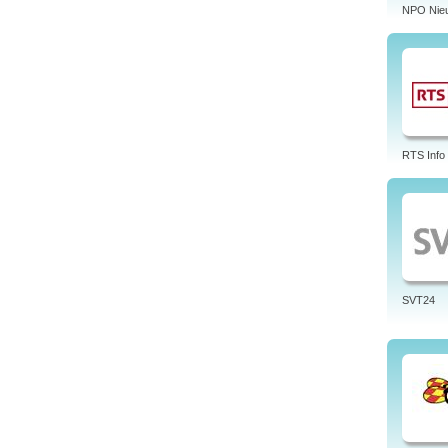
NPO Nie
RTS Info
SVT24