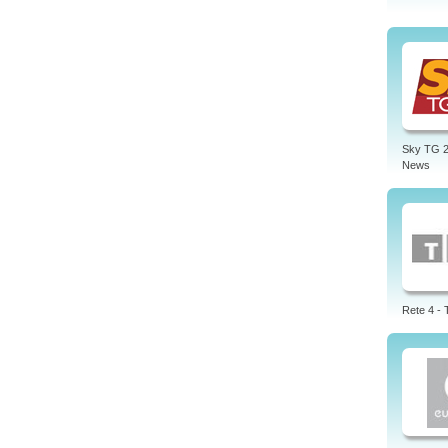
Sky TG 2
News
Rete 4 -