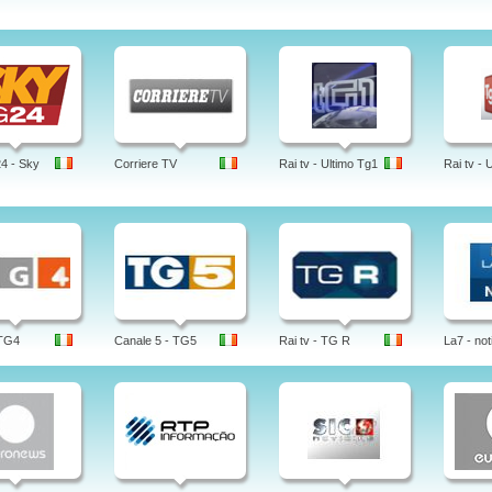
4 - Sky
Corriere TV
Rai tv - Ultimo Tg1
Rai tv - 
 TG4
Canale 5 - TG5
Rai tv - TG R
La7 - not