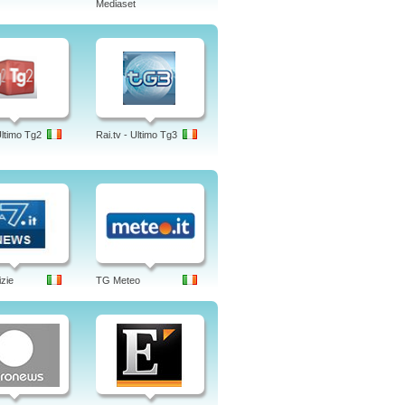
Mediaset
Ultimo Tg2
Rai.tv - Ultimo Tg3
izie
TG Meteo