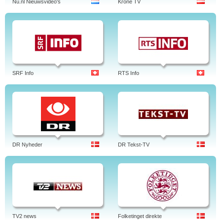
Nu.nl Nieuwsvideo's
Krone TV
SRF Info
RTS Info
DR Nyheder
DR Tekst-TV
TV2 news
Folketinget direkte