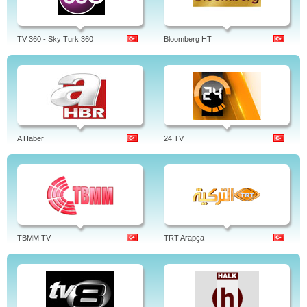
TV 360 - Sky Turk 360
Bloomberg HT
A Haber
24 TV
TBMM TV
TRT Arapça