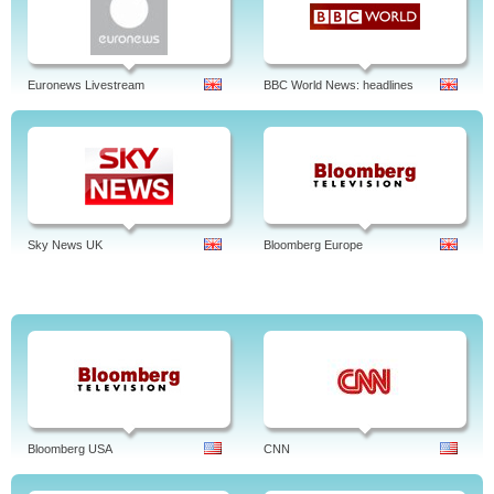
TV Aftenbladet - De siste nyhetene kan ses via nye online videoer. Nyheter fra
Stavanger, Norge og verden. Stavnger Aftenbladet TV.
Tags: tv aftenbladet, aftenbladet tv guide, aftenbladet web tv, aftenbladet nett tv,
aftenbladet no, web tv, wordfeud, tv guide, distribusjon, tv, tv vest aftenbladet,
Euronews Livestream
BBC World News: headlines
webkamera, se, trykk, quiz, bursdagshilsen, arkiv, tv aftenbladet, norge, norsk.
Sky News UK
Bloomberg Europe
Bloomberg USA
CNN