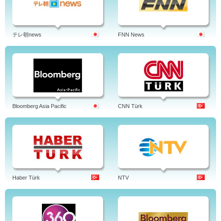
テレ朝news
FNN News
Bloomberg Asia Pacific
CNN Türk
Haber Türk
NTV