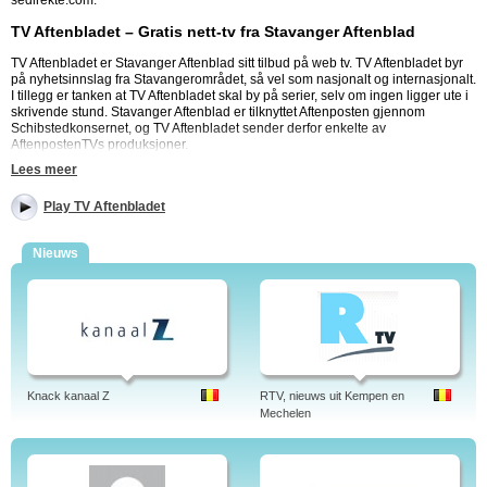
sedirekte.com.
TV Aftenbladet – Gratis nett-tv fra Stavanger Aftenblad
TV Aftenbladet er Stavanger Aftenblad sitt tilbud på web tv. TV Aftenbladet byr
på nyhetsinnslag fra Stavangerområdet, så vel som nasjonalt og internasjonalt.
I tillegg er tanken at TV Aftenbladet skal by på serier, selv om ingen ligger ute i
skrivende stund. Stavanger Aftenblad er tilknyttet Aftenposten gjennom
Schibstedkonsernet, og TV Aftenbladet sender derfor enkelte av
AftenpostenTVs produksjoner.
Lees meer
Innhold i TV Aftenbladet
Play TV Aftenbladet
TV Aftenbladet deler videoreportasjene sine opp i nyheter, lokalt, nytte (i
realiteten AftenpostenTV sin Hjemmefikserne), serier (Hjemmefikserne igjen),
live (som ikke er aktiv), energi, skiskole, og sprek. Sistnevnte samler TV
Nieuws
Aftenbladet sitt fokus på trim og helse. TV Aftenbladet sitt sterkeste kort, i tillegg
til lokalnyheter, er uten tvil energireportasjene. Stavanger er Norges
oljehovedstad, og Stavanger Aftenblad har bygget opp en veldig sterk
energiredaksjon. Dette gir også tyngde til TV Aftenbladet sin energidekning.
TV Aftenbladet som gratis internett tv
TV Aftenbladet sender sjelden direkte. I stedet ligger videoreportasjene til TV
Aftenbladet ute, og du kan selv velge hvilke du vil se. Enkelte av videoene til
Knack kanaal Z
RTV, nieuws uit Kempen en
Aftenbladet TV innledes av reklame. TV Aftenbladet er gratis og tilgjengelig
Mechelen
overalt, men Stavanger Aftenblad på nett har nettopp vært gjennom en større
omlegging, og blant annet innført betalingsmur. På sikt kan det hende TV
Aftenbladet vil preges av dette. TV Aftenbladet sine utenlandsreportasjer har
norske kommentarer.