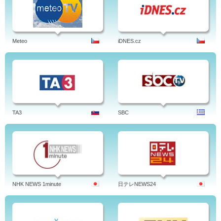
Meteo
iDNES.cz
TA3
SBC
NHK NEWS 1minute
日テレNEWS24