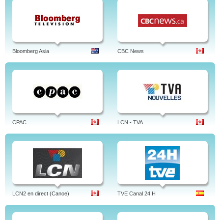
Bloomberg Asia
CBC News
CPAC
LCN - TVA
LCN2 en direct (Canoe)
TVE Canal 24 H