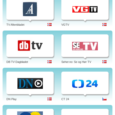
TV Aftenbladet
VGTV
DB TV Dagbladet
Seher.no: Se og Hør TV
DN Play
CT 24