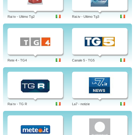
Rai tv - Ultimo Tg2
Rai.tv - Ultimo Tg3
Rete 4 - TG4
Canale 5 - TG5
Rai tv - TG R
La7 - notizie