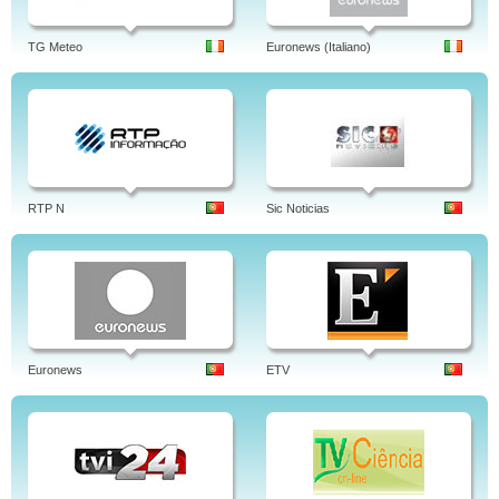
TG Meteo
Euronews (Italiano)
RTP N
Sic Noticias
Euronews
ETV