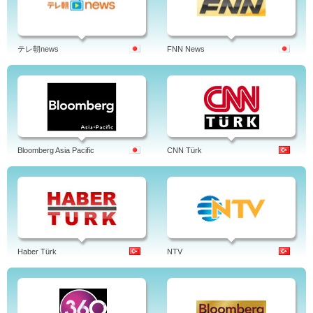
テレ朝news
FNN News
Bloomberg Asia Pacific
CNN Türk
Haber Türk
NTV