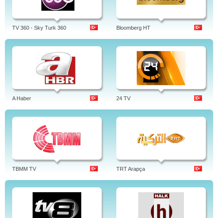
TV 360 - Sky Turk 360
Bloomberg HT
A Haber
24 TV
TBMM TV
TRT Arapça