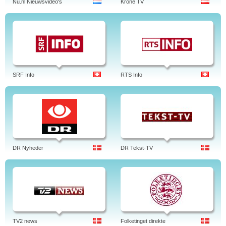
Nu.nl Nieuwsvideo's
Krone TV
SRF Info
RTS Info
DR Nyheder
DR Tekst-TV
TV2 news
Folketinget direkte