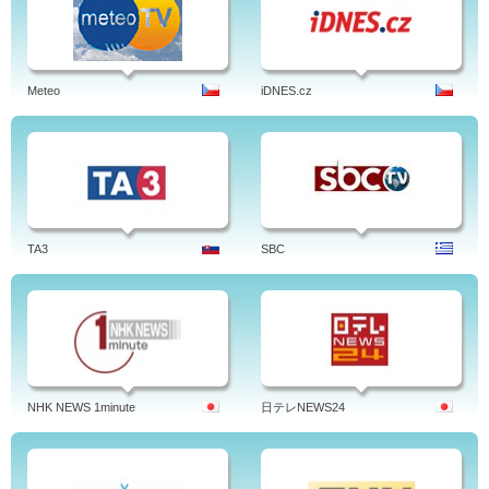
Meteo
iDNES.cz
TA3
SBC
NHK NEWS 1minute
日テレNEWS24