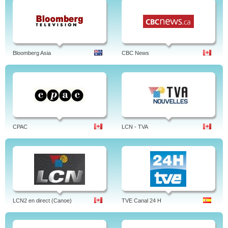
Bloomberg Asia
CBC News
CPAC
LCN - TVA
LCN2 en direct (Canoe)
TVE Canal 24 H