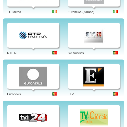
TG Meteo
Euronews (Italiano)
RTP N
Sic Noticias
Euronews
ETV