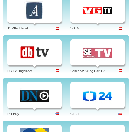
TV Aftenbladet
VGTV
DB TV Dagbladet
Seher.no: Se og Hør TV
DN Play
CT 24