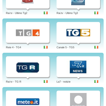
Rai tv - Ultimo Tg2
Rai.tv - Ultimo Tg3
Rete 4 - TG4
Canale 5 - TG5
Rai tv - TG R
La7 - notizie