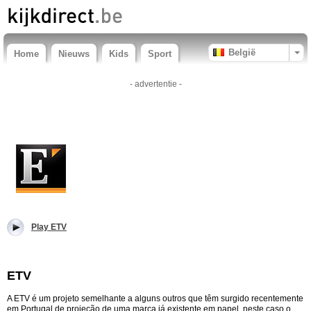
België
Home
Nieuws
Kids
Sport
- advertentie -
Play ETV
ETV
A ETV é um projeto semelhante a alguns outros que têm surgido recentemente
em Portugal de projeção de uma marca já existente em papel, neste caso o