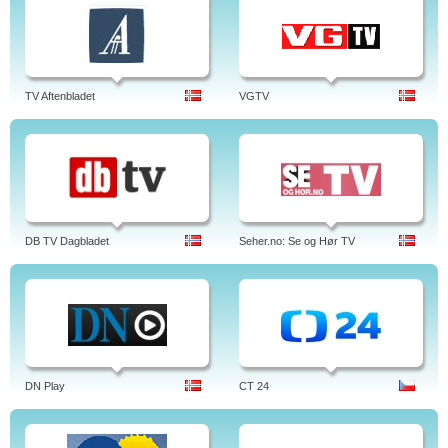
TV Aftenbladet
VGTV
DB TV Dagbladet
Seher.no: Se og Hør TV
DN Play
CT 24