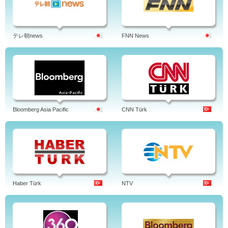
テレ朝news
FNN News
Bloomberg Asia Pacific
CNN Türk
Haber Türk
NTV