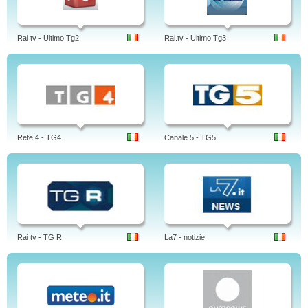
Rai tv - Ultimo Tg2
Rai.tv - Ultimo Tg3
Rete 4 - TG4
Canale 5 - TG5
Rai tv - TG R
La7 - notizie