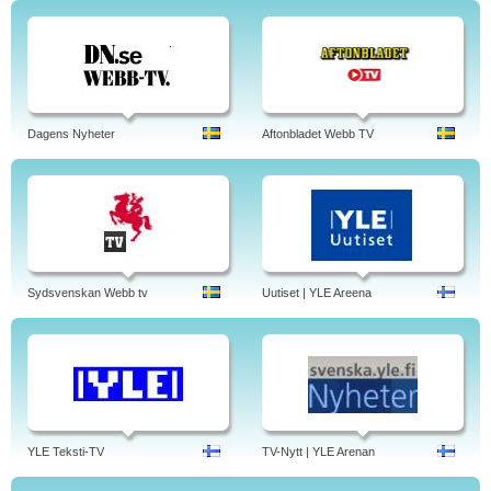
Dagens Nyheter
Aftonbladet Webb TV
Sydsvenskan Webb tv
Uutiset | YLE Areena
YLE Teksti-TV
TV-Nytt | YLE Arenan