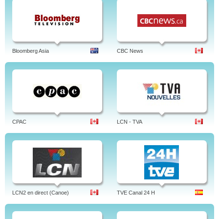
Bloomberg Asia
CBC News
CPAC
LCN - TVA
LCN2 en direct (Canoe)
TVE Canal 24 H