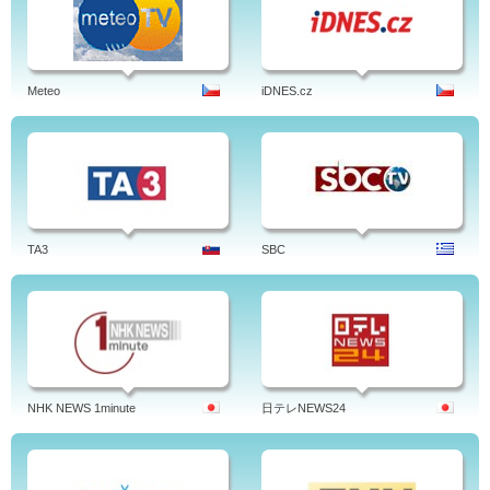
Meteo
iDNES.cz
TA3
SBC
NHK NEWS 1minute
日テレNEWS24