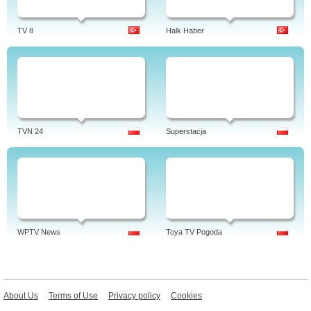
TV 8
Halk Haber
TVN 24
Superstacja
WPTV News
Toya TV Pogoda
About Us
Terms of Use
Privacy policy
Cookies