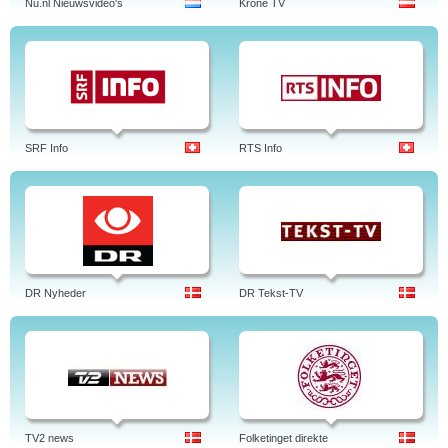
Nu.nl Nieuwsvideo's
Krone TV
SRF Info
RTS Info
DR Nyheder
DR Tekst-TV
TV2 news
Folketinget direkte