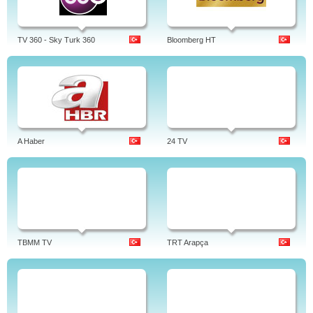
TV 360 - Sky Turk 360
Bloomberg HT
A Haber
24 TV
TBMM TV
TRT Arapça