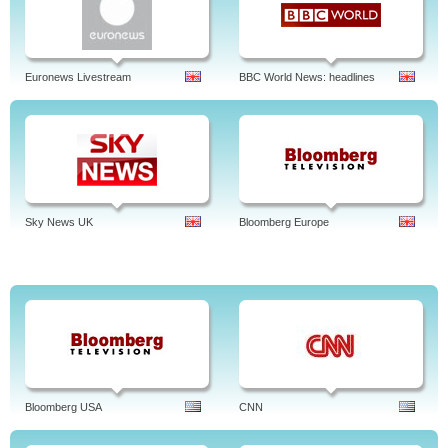
entra no mundo às avessas de um amigo toxicodependente em recuperação?
ETV a não perder em DIRECTO sempre aqui!
Euronews Livestream
BBC World News: headlines
Sky News UK
Bloomberg Europe
Bloomberg USA
CNN