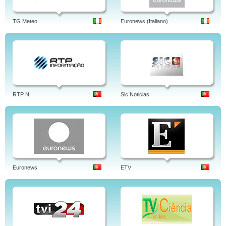
TG Meteo
Euronews (Italiano)
RTP N
Sic Noticias
Euronews
ETV