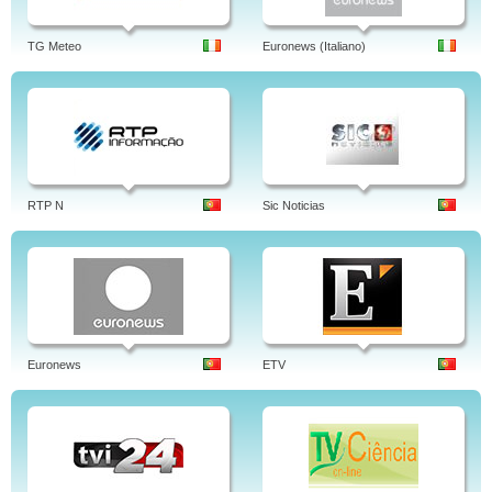
TG Meteo
Euronews (Italiano)
RTP N
Sic Noticias
Euronews
ETV