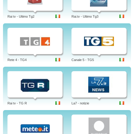
Rai tv - Ultimo Tg2
Rai.tv - Ultimo Tg3
Rete 4 - TG4
Canale 5 - TG5
Rai tv - TG R
La7 - notizie