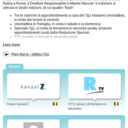
Rubra a Roma, il Direttore Responsabile è Alberto Maccari. Il notiziario si
articola in dodici edizioni, di cui quattro “flash”.
Tra le rubriche di approfondimento a cura del Tg1 troviamo Unomattina,
in onda dal lunedì al venerdì,
Unomattina In Famiglia, in onda il sabato e la domenica,
Speciale Tg1, in onda la domanica in seconda serata, propone
approfondimenti curati dalla Redazione Speciali,
TV7, in onda il venerdì in seconda serata,
Tg1 Economia, dal lunedì al venerdì, curato dalla Redazione
Lees meer
Economia,
Tg1 fa la Cosa Giusta, Do Re Ciak Gulp!, Tg1 Dialogo, Tg1 Storia, Tg1
Medicina, Un Minuto di Storia, L'Intervista, Tg1 Focus Mostre e Eventi,
Play Rai tv - Ultimo Tg1
Tg1 Focus Doctors, Tg1 Focus Persone e ancora altre rubriche di
approfondimento su temi quali la tecnologia, il tempo libero, la società, i
Nieuws
motori, i viaggi e l'enogastronomia.
Questa è la rete televisiva per le notizie. Il TG1 è il telegiornale di Rai Uno,
primo canale della RAI, televisione di stato italiana. Programmi: Politica, Esteri,
Cronaca, Economia, Società, Cultura, Scienze, Sport, Spettacolo. TG 1 notizie.
Rai Internet tv. Notizie, informazione, economia. TG1 in diretta.
Tags: tg1, tg 10, economia, replay, speciale, video, medicina, diretta, ieri, sigla,
rai
Knack kanaal Z
RTV, nieuws uit Kempen en
Mechelen
Author: Jens Borghardt
Linked-in