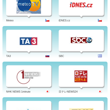
Meteo
iDNES.cz
TA3
SBC
NHK NEWS 1minute
日テレNEWS24