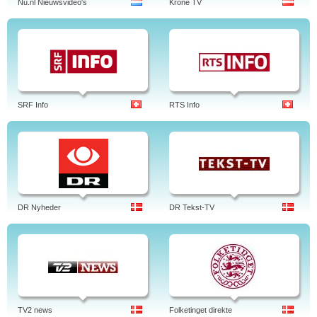
Nu.nl Nieuwsvideo's
Krone TV
SRF Info
RTS Info
DR Nyheder
DR Tekst-TV
TV2 news
Folketinget direkte