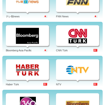
テレ朝news
FNN News
Bloomberg Asia Pacific
CNN Türk
Haber Türk
NTV