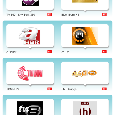
TV 360 - Sky Turk 360
Bloomberg HT
A Haber
24 TV
TBMM TV
TRT Arapça