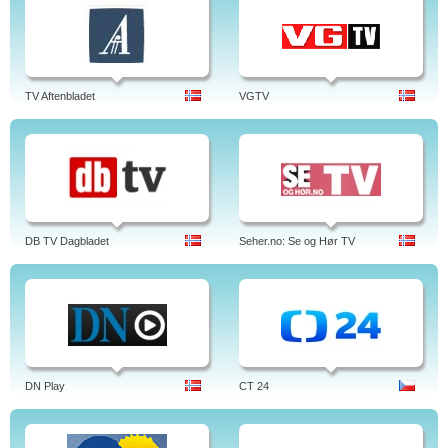
TV Aftenbladet
VGTV
DB TV Dagbladet
Seher.no: Se og Hør TV
DN Play
CT 24