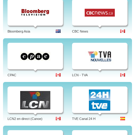
Bloomberg Asia
CBC News
CPAC
LCN - TVA
LCN2 en direct (Canoe)
TVE Canal 24 H