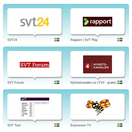
SVT24
Rapport | SVT Play
SVT Forum
Nyhetskanalen.se (TV4 - gratis)
SVT Text
Expressen TV