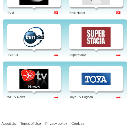
TV 8
Halk Haber
TVN 24
Superstacja
WPTV News
Toya TV Pogoda
About Us
Terms of Use
Privacy policy
Cookies