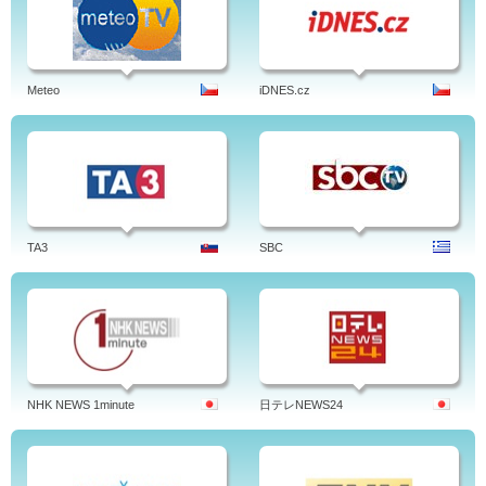
Meteo
iDNES.cz
TA3
SBC
NHK NEWS 1minute
日テレNEWS24