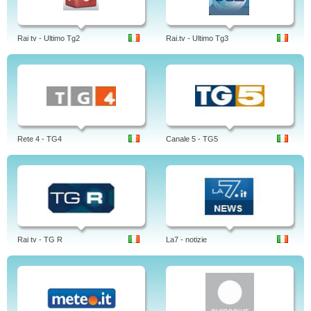
Rai tv - Ultimo Tg2
Rai.tv - Ultimo Tg3
Rete 4 - TG4
Canale 5 - TG5
Rai tv - TG R
La7 - notizie