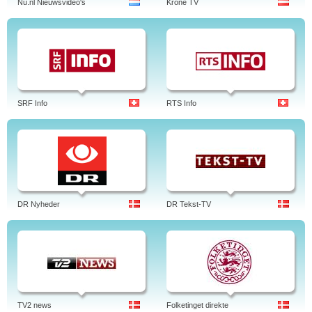
Nu.nl Nieuwsvideo's
Krone TV
SRF Info
RTS Info
DR Nyheder
DR Tekst-TV
TV2 news
Folketinget direkte