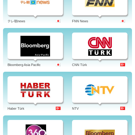
テレ朝news
FNN News
Bloomberg Asia Pacific
CNN Türk
Haber Türk
NTV