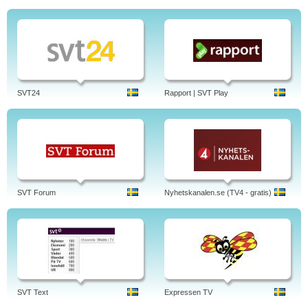
SVT24
Rapport | SVT Play
SVT Forum
Nyhetskanalen.se (TV4 - gratis)
SVT Text
Expressen TV