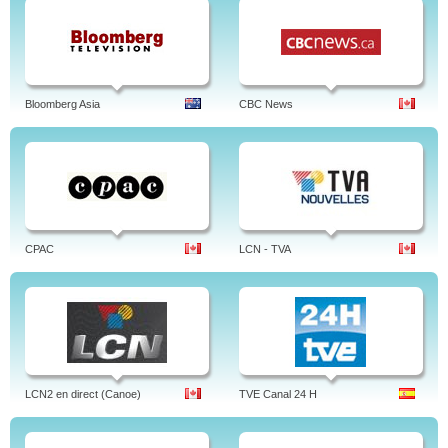
Bloomberg Asia
CBC News
CPAC
LCN - TVA
LCN2 en direct (Canoe)
TVE Canal 24 H