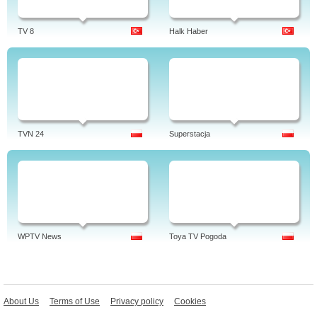
TV 8
Halk Haber
TVN 24
Superstacja
WPTV News
Toya TV Pogoda
About Us
Terms of Use
Privacy policy
Cookies