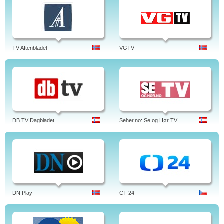
TV Aftenbladet
VGTV
DB TV Dagbladet
Seher.no: Se og Hør TV
DN Play
CT 24