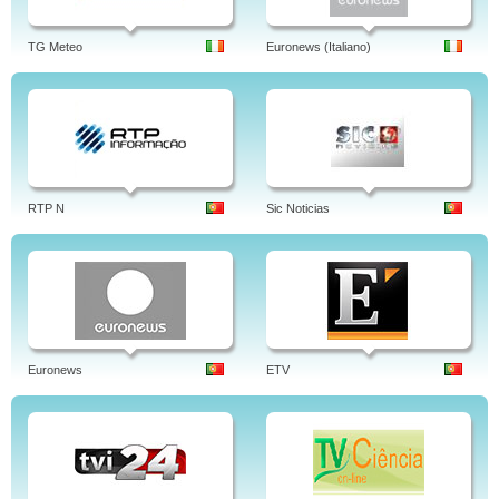
TG Meteo
Euronews (Italiano)
RTP N
Sic Noticias
Euronews
ETV