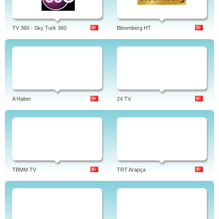
TV 360 - Sky Turk 360
Bloomberg HT
A Haber
24 TV
TBMM TV
TRT Arapça