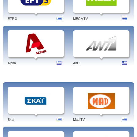
ETP 3
MEGA TV
Alpha
Ant 1
Skai
Mad TV