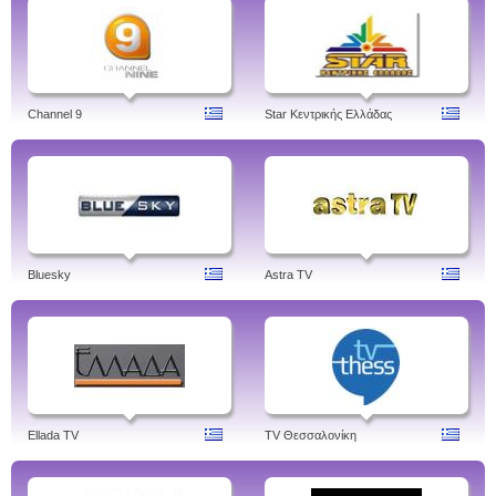
Channel 9
Star Κεντρικής Ελλάδας
Bluesky
Astra TV
Ellada TV
TV Θεσσαλονίκη