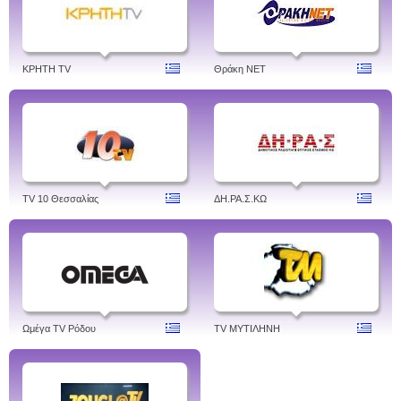
ΚΡΗΤΗ TV
Θράκη NET
TV 10 Θεσσαλίας
ΔH.ΡΑ.Σ.ΚΩ
Ωμέγα TV Ρόδου
TV ΜΥΤΙΛΗΝΗ