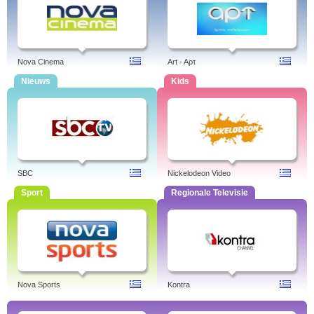
Nova Cinema
Art - Aρτ
Nieuws
Kids
SBC
Nickelodeon Video
Sport
Regionale Televisie
Nova Sports
Kontra