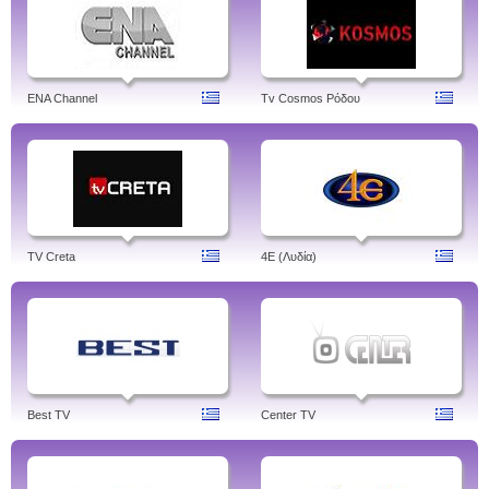
ENA Channel
Tv Cosmos Ρόδου
TV Creta
4Ε (Λυδία)
Best TV
Center TV