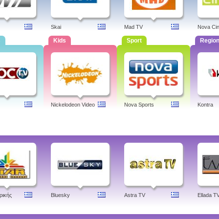
Skai
Mad TV
Nova Ci
s
Kids
Sport
Region
Nickelodeon Video
Nova Sports
Kontra
ρικής
Bluesky
Astra TV
Ellada T