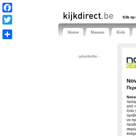
Facebook
Klik op 
Twitter
Home
Nieuws
Kids
Share
- advertentie -
No
Περ
Nova
πρόγ
από τ
ήταν 
προβά
να πρ
προβά
σειρώ
κινημ