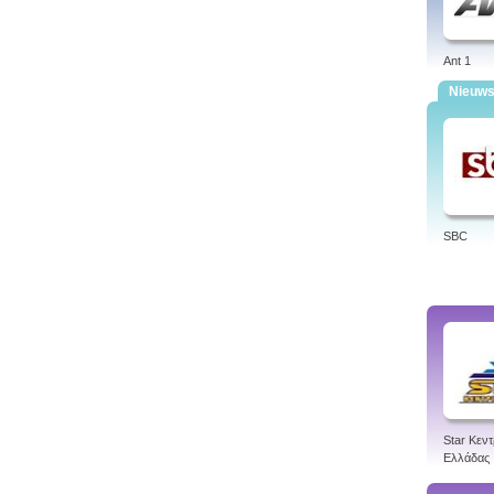
Ant 1
Nieuw
SBC
Star Κεντ
Ελλάδας