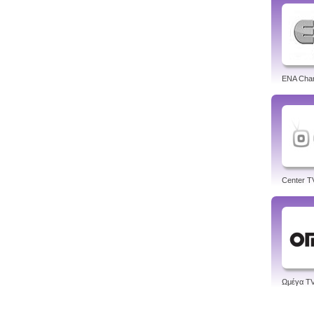
ENA Cha
Center T
Ωμέγα T