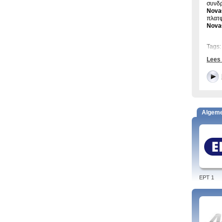
συνδρ
Nova
πλατφ
Nova
Tags:
Lees
Algem
EPT 1