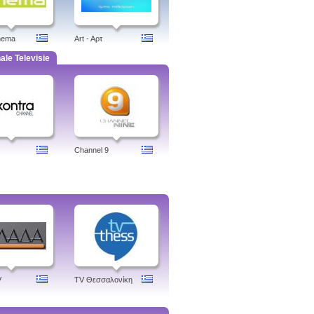
nema
Art - Aρτ
ale Televisie
Channel 9
V
TV Θεσσαλονίκη