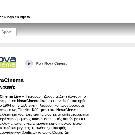
een logo en kijk tv
Sport
Play Nova Cinema
vaCinema
ιγραφή:
Cinema Live
– Τηλεοραση Ζωναντα. Δείτε ζωντανά το
ραμμα του
NovaCinema live
, του καναλιού που ήρθε
ο 1994 στην Ελληνική τηλεόραση και έως πρόσφατα
γνωστό ως FilmNet. Κάθε μέρα στο
NovaCinema
λλεται μια νέα πρεμιέρα ταινίας, με τα σαββατοκύριακα
οβάλουν πρεμιέρες blockbuster. Εκτός αυτών βέβαια
λλονται επίσης νέα επεισόδια επιτυχημένων ξένων
ν αλλά και μεγάλες μεταδόσεις απονομής
ατογραφικών βραβείων όπως τα Όσκαρ. Στη