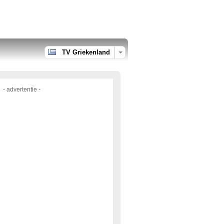
TV Griekenland
- advertentie -