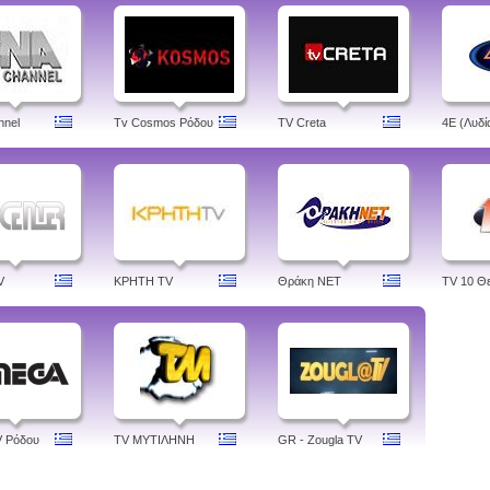
nnel
Tv Cosmos Ρόδου
TV Creta
4Ε (Λυδί
V
ΚΡΗΤΗ TV
Θράκη NET
TV 10 Θ
V Ρόδου
TV ΜΥΤΙΛΗΝΗ
GR - Zougla TV