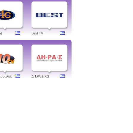
α)
Best TV
εσσαλίας
ΔH.ΡΑ.Σ.ΚΩ