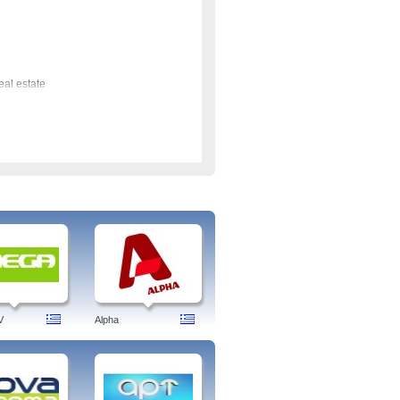
eal estate
V
Alpha