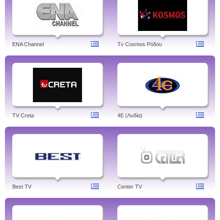
ENA Channel
Tv Cosmos Ρόδου
TV Creta
4Ε (Λυδία)
Best TV
Center TV