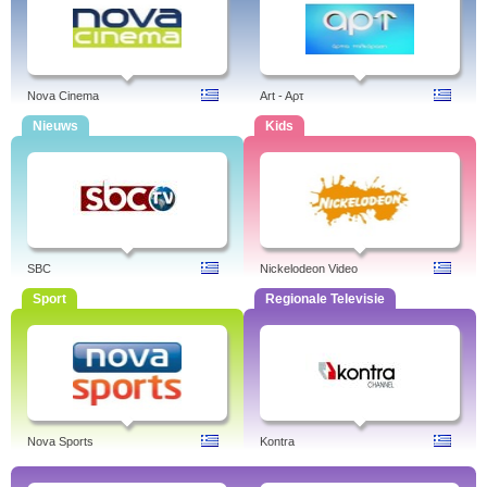
Nova Cinema
Art - Aρτ
Nieuws
Kids
SBC
Nickelodeon Video
Sport
Regionale Televisie
Nova Sports
Kontra