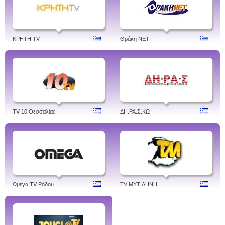
ΚΡΗΤΗ TV
Θράκη NET
TV 10 Θεσσαλίας
ΔH.ΡΑ.Σ.ΚΩ
Ωμέγα TV Ρόδου
TV ΜΥΤΙΛΗΝΗ