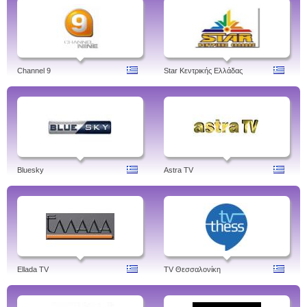
Channel 9
Star Κεντρικής Ελλάδας
Bluesky
Astra TV
Ellada TV
TV Θεσσαλονίκη