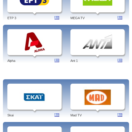
ETP 3
MEGA TV
Alpha
Ant 1
Skai
Mad TV