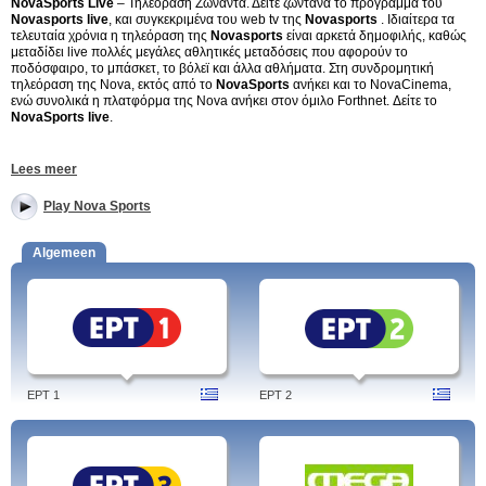
NovaSports Live
– Τηλεοραση Ζωναντα. Δείτε ζωντανά το πρόγραμμα του
Novasports live
, και συγκεκριμένα του web tv της
Novasports
. Ιδιαίτερα τα
τελευταία χρόνια η τηλεόραση της
Novasports
είναι αρκετά δημοφιλής, καθώς
μεταδίδει live πολλές μεγάλες αθλητικές μεταδόσεις που αφορούν το
ποδόσφαιρο, το μπάσκετ, το βόλεϊ και άλλα αθλήματα. Στη συνδρομητική
τηλεόραση της Nova, εκτός από το
NovaSports
ανήκει και το NovaCinema,
ενώ συνολικά η πλατφόρμα της Nova ανήκει στον όμιλο Forthnet. Δείτε το
NovaSports live
.
Tags: novasports, nova sports fm, live, programma, 1 live, radio, 1 live
Lees meer
streaming, fm protoselida, novasports 2, live streaming
Play Nova Sports
Algemeen
EPT 1
EPT 2