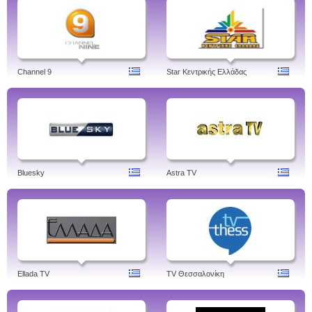
Channel 9
Star Κεντρικής Ελλάδας
Bluesky
Astra TV
Ellada TV
TV Θεσσαλονίκη