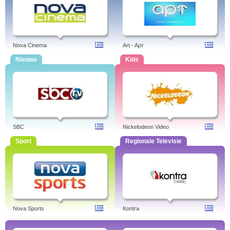
Nova Cinema
Art - Aρτ
Nieuws
Kids
SBC
Nickelodeon Video
Sport
Regionale Televisie
Nova Sports
Kontra