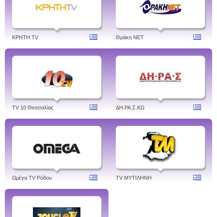
ΚΡΗΤΗ TV
Θράκη NET
TV 10 Θεσσαλίας
ΔH.ΡΑ.Σ.ΚΩ
Ωμέγα TV Ρόδου
TV ΜΥΤΙΛΗΝΗ