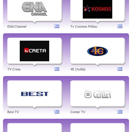
ENA Channel
Tv Cosmos Ρόδου
TV Creta
4Ε (Λυδία)
Best TV
Center TV