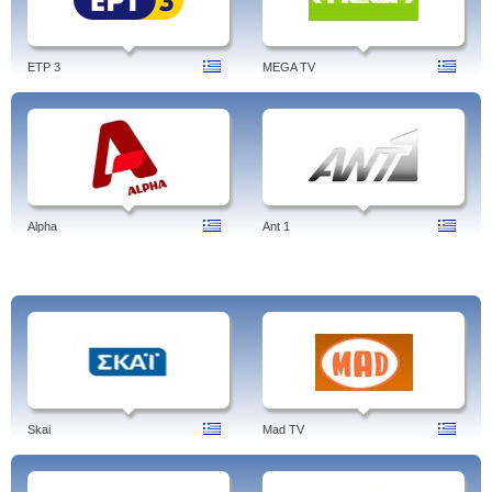
ETP 3
MEGA TV
Alpha
Ant 1
Skai
Mad TV