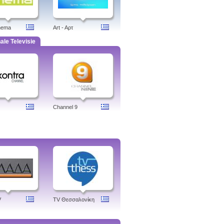
nema
Art - Aρτ
ale Televisie
Channel 9
V
TV Θεσσαλονίκη