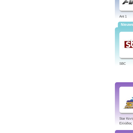
Ant 1
Nieuw
SBC
Star Κεντ
Ελλάδας