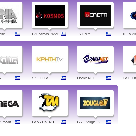
nnel
Tv Cosmos Ρόδου
TV Creta
4Ε (Λυδί
V
ΚΡΗΤΗ TV
Θράκη NET
TV 10 Θ
V Ρόδου
TV ΜΥΤΙΛΗΝΗ
GR - Zougla TV