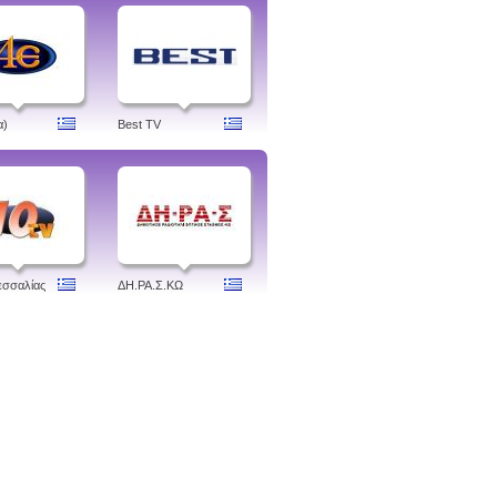
α)
Best TV
εσσαλίας
ΔH.ΡΑ.Σ.ΚΩ