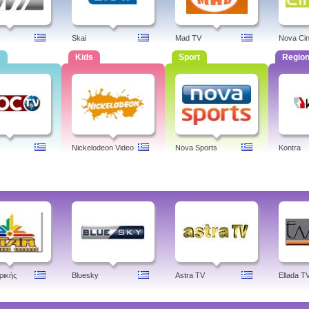
Skai
Mad TV
Nova Ci
s
Kids
Sport
Region
Nickelodeon Video
Nova Sports
Kontra
ρικής
Bluesky
Astra TV
Ellada T