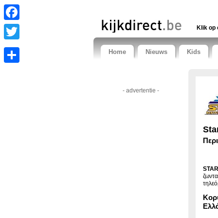
Facebook
Klik op 
Twitter
Home
Nieuws
Kids
Share
- advertentie -
Sta
Περ
STAR
ζωντα
τηλεό
Κορ
Ελλ