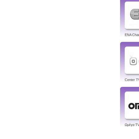
ENA Cha
Center T
Ωμέγα T