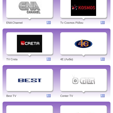
ENA Channel
Tv Cosmos Ρόδου
TV Creta
4Ε (Λυδία)
Best TV
Center TV