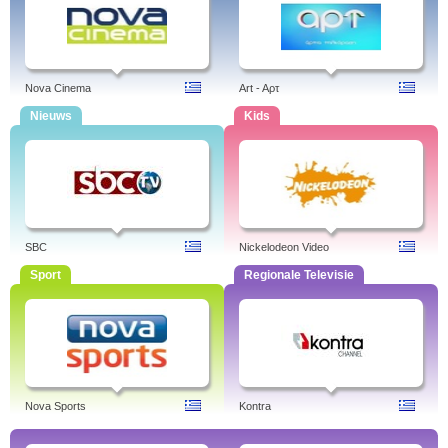
Nova Cinema
Art - Aρτ
Nieuws
Kids
SBC
Nickelodeon Video
Sport
Regionale Televisie
Nova Sports
Kontra