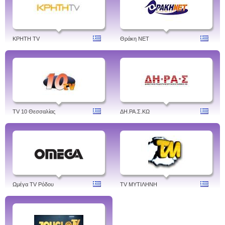
ΚΡΗΤΗ TV
Θράκη NET
TV 10 Θεσσαλίας
ΔH.ΡΑ.Σ.ΚΩ
Ωμέγα TV Ρόδου
TV ΜΥΤΙΛΗΝΗ