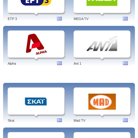
κινουμενα σχεδια, msdn, live stream, new york
ETP 3
MEGA TV
Alpha
Ant 1
Skai
Mad TV