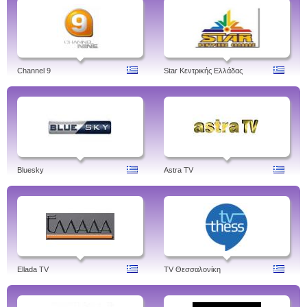
Channel 9
Star Κεντρικής Ελλάδας
Bluesky
Astra TV
Ellada TV
TV Θεσσαλονίκη