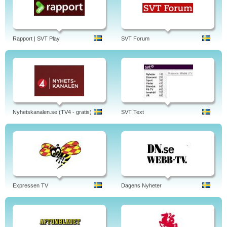
Rapport | SVT Play
SVT Forum
Nyhetskanalen.se (TV4 - gratis)
SVT Text
Expressen TV
Dagens Nyheter