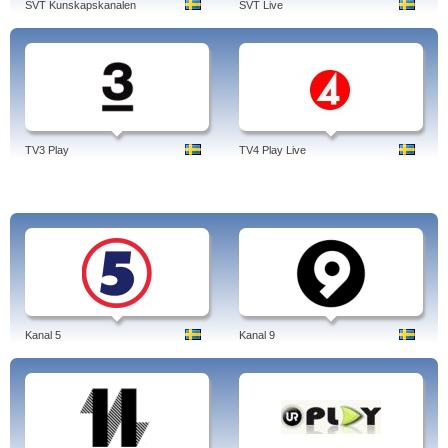
SVT Kunskapskanalen
SVT Live
TV3 Play
TV4 Play Live
Kanal 5
Kanal 9