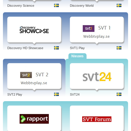
Discovery Science
Discovery World
Discovery HD Showcase
SVT1 Play
Nieuws
SVT2 Play
SVT24