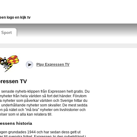
een logo en kijk tv
Sport
Play Expressen TV
ressen TV
 senaste nyhets-klippen från Expressen helt gratis. Du
r nyheter från hela världen så fort det händer. Förutom
ta nyheter som påverkar världen och Sverige hittar du
 underhållande nyheter som skvaller. De mest sedda
en på nätet och ”må bra” nyheter om livshistorier och
ser som vi alla kan relatera till.
essens historia
ngen grundades 1944 och har sedan dess gett ut
er till svenska folket. Expressen är den nyhetstjänst i