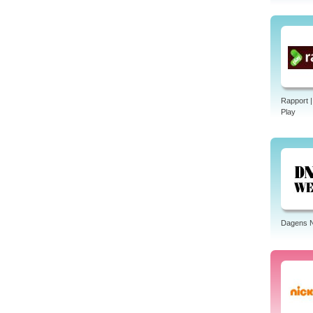
Rapport 
Play
Dagens N