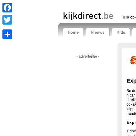
Facebook
Klik op 
Twitter
Home
Nieuws
Kids
Share
- advertentie -
Exp
Se de
hitta
direk
också
klipp
händel
Expr
Tidni
nyhet