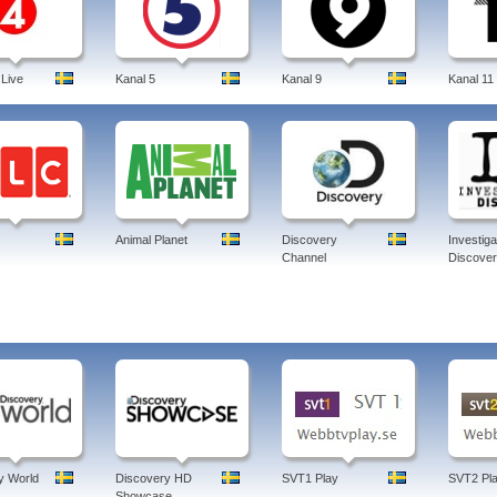
 Live
Kanal 5
Kanal 9
Kanal 11
Animal Planet
Discovery
Investiga
Channel
Discove
y World
Discovery HD
SVT1 Play
SVT2 Pl
Showcase