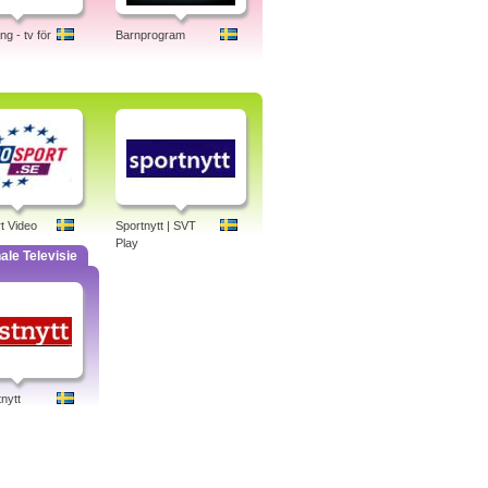
g - tv för
Barnprogram
t Video
Sportnytt | SVT
Play
ale Televisie
nytt