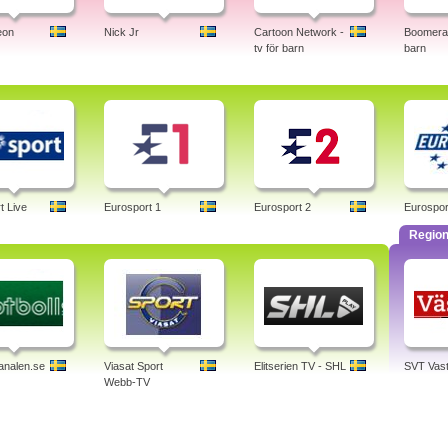
eon
Nick Jr
Cartoon Network -
Boomeran
tv för barn
barn
t Live
Eurosport 1
Eurosport 2
Eurospor
Region
analen.se
Viasat Sport
Elitserien TV - SHL
SVT Vast
Webb-TV