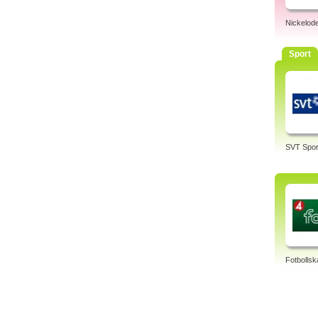
Nickelod
Sport
SVT Spor
Fotbollsk