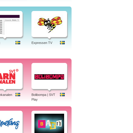
t
Expressen TV
nkanalen
Bolibompa | SVT
Play