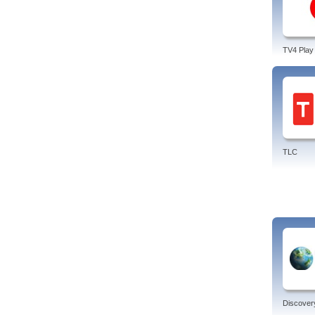
TV4 Play
TLC
Discover