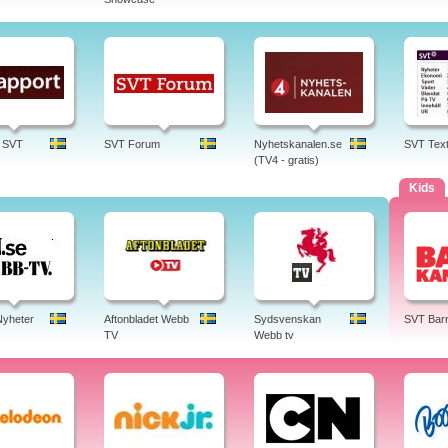
| SVT
SVT Forum
Nyhetskanalen.se
SVT Tex
(TV4 - gratis)
Kids
yheter
Aftonbladet Webb
Sydsvenskan
SVT Bar
TV
Webb tv