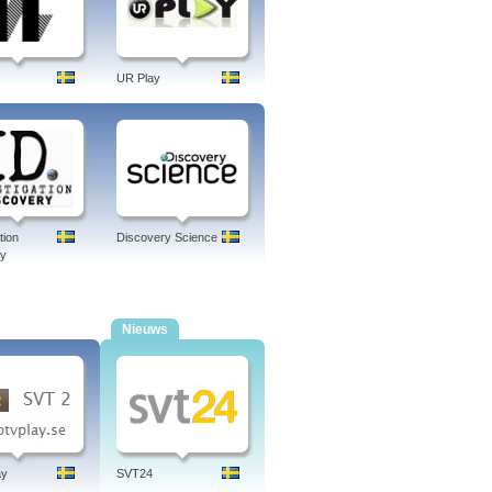
UR Play
tion
Discovery Science
ry
Nieuws
ay
SVT24