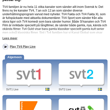
TV4 familjen är nu hela 11 olika kanaler som sänder allt inom Svensk tv. Det
finns nu tre kanaler TV4, 7:an och 12:an som sänder diverse
underhållningsprogram varvat med nyheter. TV4 Fakta och TV4 Fakta XL som
är fullspäckade med aktuella dokumentärer. TV4 Sport som sänder från alla
stora ligor och TV4 komedi som bara sänder humor. Både Sf kanalen och TV4
Film är inriktade speciellt på långfilmer, de sänder både gamla, nya, kända och
okända filmer. Tv4 Guld visar bara gamla klassiker speciellt gamla kult serier
men också klassiska filmer. Sist i Tv4 familjen har vi Kanal Global som visar
kultur och samhälles program från hela världen.
Lees meer
Perfekt för semestern.
Play TV4 Play Live
Du kan kolla vart du än är på mobilen, plattan eller datorn. Det enda du
behöver är internet koppling som man numera har på de flesta hotel och
Algemeen
campingar. Letar du efter något med ett bredare utbud med något för alla
stunder kan detta passa dig perfekt!
Testa gratis!
För att få tillgång till alla kanaler kostar det 99kr/mån. Just nu får du första
månaden gratis och helt utan bindningstid! Kolla Live på TV4 och få med 10
kanaler till!
SVT1 Live
SVT2 Live
Se TV4 direkte, TV4 Play Premium: TV4, Sjuan, TV11, TV4 Sport, TV4 Sport
Xtra, TV4 Fakta, TV4 Fakta XL, TV4 Film, TV4 Komedi, TV4 Guld, TV4 News.
Webbtvplay.se - TV4 Play