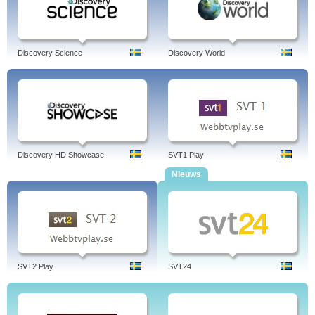
Discovery Science
Discovery World
Discovery HD Showcase
SVT1 Play
Nieuws
SVT2 Play
SVT24