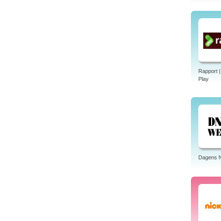
Rapport 
Play
Dagens N