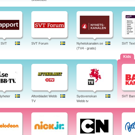
| SVT
SVT Forum
Nyhetskanalen.se
SVT Tex
(TV4 - gratis)
Kids
yheter
Aftonbladet Webb
Sydsvenskan
SVT Bar
TV
Webb tv