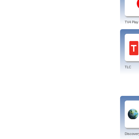
TV4 Play
TLC
Discover