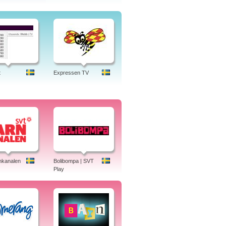
t
Expressen TV
nkanalen
Bolibompa | SVT
Play