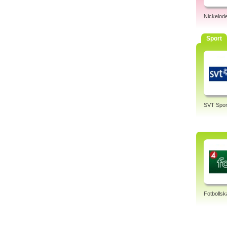
Nickelod
Sport
SVT Spor
Fotbollsk