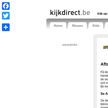
Facebook
Klik op 
Twitter
Home
Nieuws
Kids
Share
- advertentie -
Aft
Få de
hände
de se
och i
får h
Se A
Se de
tidnin
direk