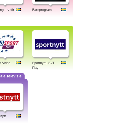
g - tv för
Barnprogram
t Video
Sportnytt | SVT
Play
ale Televisie
nytt