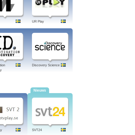
UR Play
tion
Discovery Science
ry
Nieuws
ay
SVT24