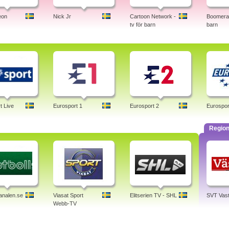
eon
Nick Jr
Cartoon Network -
Boomeran
tv för barn
barn
t Live
Eurosport 1
Eurosport 2
Eurospor
Region
analen.se
Viasat Sport
Elitserien TV - SHL
SVT Vast
Webb-TV