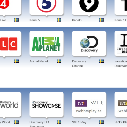
 Live
Kanal 5
Kanal 9
Kanal 11
Animal Planet
Discovery
Investiga
Channel
Discove
y World
Discovery HD
SVT1 Play
SVT2 Pl
Showcase