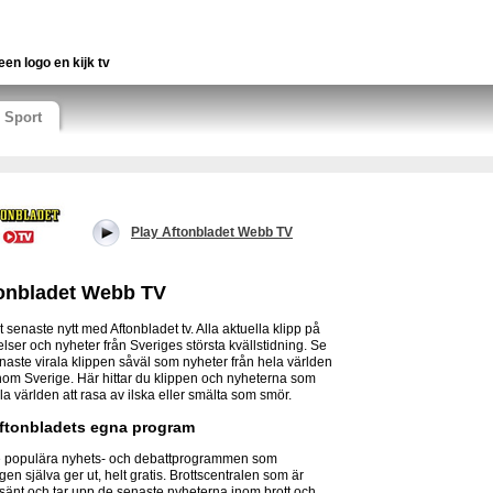
een logo en kijk tv
Sport
Play Aftonbladet Webb TV
onbladet Webb TV
t senaste nytt med Aftonbladet tv. Alla aktuella klipp på
lser och nyheter från Sveriges största kvällstidning. Se
naste virala klippen såväl som nyheter från hela världen
nom Sverige. Här hittar du klippen och nyheterna som
ela världen att rasa av ilska eller smälta som smör.
ftonbladets egna program
 populära nyhets- och debattprogrammen som
gen själva ger ut, helt gratis. Brottscentralen som är
tsänt och tar upp de senaste nyheterna inom brott och