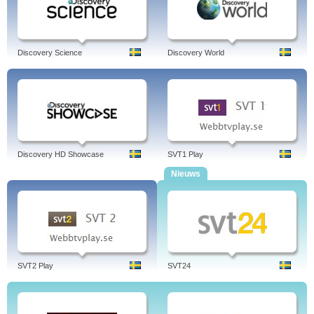
Discovery Science
Discovery World
Discovery HD Showcase
SVT1 Play
Nieuws
SVT2 Play
SVT24