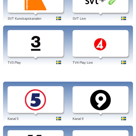
television: Fortunios visa, Ett år i vildmarken …
Barn, Dokumentär, Film &
Drama, Kultur & Nöje, Nyheter, Samhälle & Fakta, Sport, Öppet arkiv,
SVT1
Live
.
SVT Kunskapskanalen
SVT Live
Tags: svt1, recept, live, mat, gokväll, text, melodifestivalen 2014, tablå,
julkalendern, idag, svt1, svt1 play, svt.se, svt1 nyheter, svt1 julkalendern 2012,
svt1 program, svt1 play julkalendern, svt1 tablå, svt1 gomorron, svt1, sverige,
svenska.
TV3 Play
TV4 Play Live
Kanal 5
Kanal 9