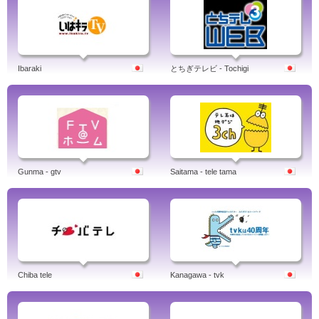
Ibaraki
とちぎテレビ - Tochigi
Gunma - gtv
Saitama - tele tama
Chiba tele
Kanagawa - tvk