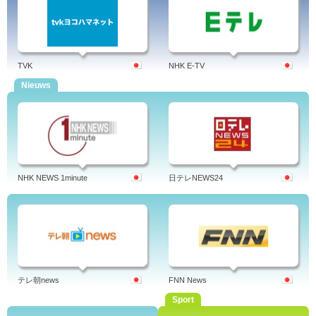
TVK
NHK E-TV
Nieuws
NHK NEWS 1minute
日テレNEWS24
テレ朝news
FNN News
Sport