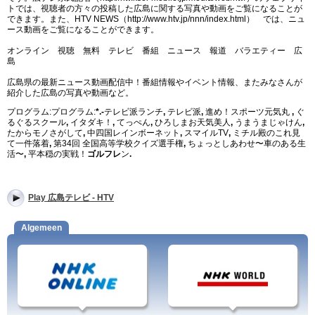
トでは、視聴者の方々の投稿した広島に関する写真や動画をご覧になることが
できます。また、HTV NEWS（http://www.htv.jp/nnn/index.html） では、ニュ
ース動画をご覧になることができます。
オンライン 視聴 無料 テレビ 番組 ニュース 報道 バラエティー 広
島
広島県の最新ニュース動画配信中！番組情報やイベント情報、またみなさんが
紹介した広島の写真や動画など。
プログラム:プログラム:
*.-
テレビ派ランチ
,
テレビ派
,
進め！スポーツ元気丸
,
ぐ
るぐるスクール
,
イタダキ！
,
てっぺん
,
ひろしまお天気美人
,
うまうまじゃけん
,
たからモノさがして
,
中四国レインボーネット
,
スマイルTV
,
ミチル殿のこれ見
て一件落着
,
第34回 全国高等学校クイズ選手権
,
ちょっとしあわせ〜車のある生
活〜
,
平本穏の実戦！
ゴルフレ
ン
.
Play 広島テレビ - HTV
Algemeen