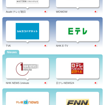
Asahi テレビ朝日
WOWOW
TVK
NHK E-TV
Nieuws
NHK NEWS 1minute
日テレNEWS24