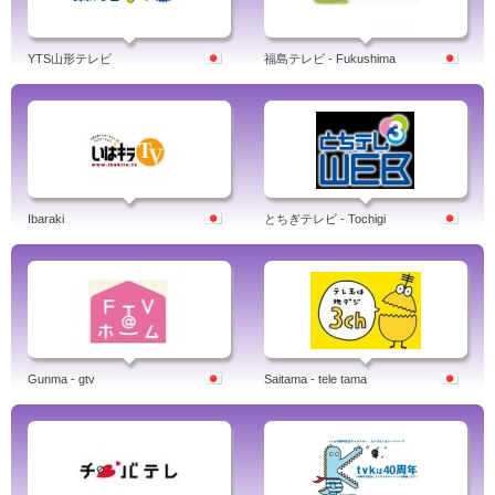
YTS山形テレビ
福島テレビ - Fukushima
Ibaraki
とちぎテレビ - Tochigi
Gunma - gtv
Saitama - tele tama