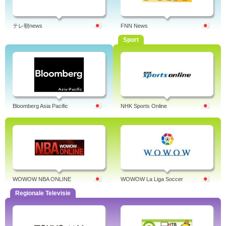
テレ朝news
FNN News
Sport
Bloomberg Asia Pacific
NHK Sports Online
WOWOW NBA ONLINE
WOWOW La Liga Soccer
Regionale Televisie