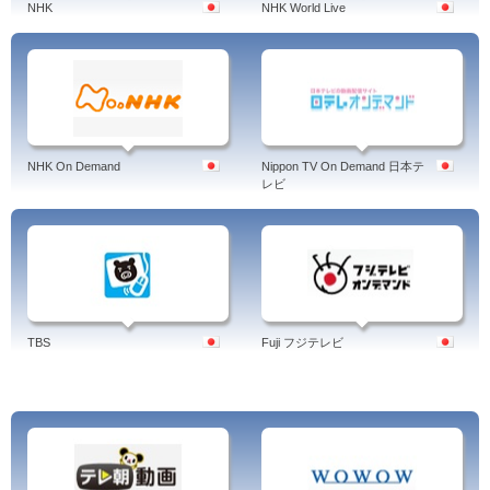
NHK
NHK World Live
NHK On Demand
Nippon TV On Demand 日本テ
レビ
TBS
Fuji フジテレビ