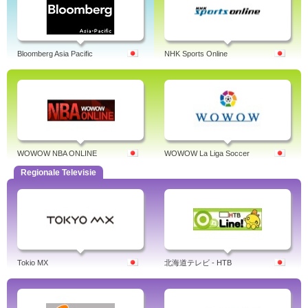
Bloomberg Asia Pacific
NHK Sports Online
WOWOW NBA ONLINE
WOWOW La Liga Soccer
Regionale Televisie
Tokio MX
北海道テレビ - HTB