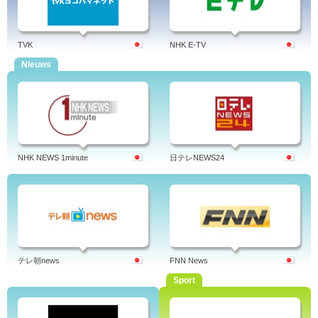
TVK
NHK E-TV
Nieuws
NHK NEWS 1minute
日テレNEWS24
テレ朝news
FNN News
Sport