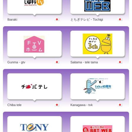
Ibaraki
とちぎテレビ - Tochigi
Gunma - gtv
Saitama - tele tama
Chiba tele
Kanagawa - tvk