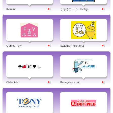
Ibaraki
とちぎテレビ - Tochigi
Gunma - gtv
Saitama - tele tama
Chiba tele
Kanagawa - tvk