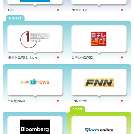
TVK
NHK E-TV
Nieuws
NHK NEWS 1minute
日テレNEWS24
テレ朝news
FNN News
Sport