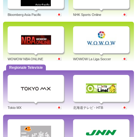
Bloomberg Asia Pacific
NHK Sports Online
WOWOW NBA ONLINE
WOWOW La Liga Soccer
Regionale Televisie
Tokio MX
北海道テレビ - HTB