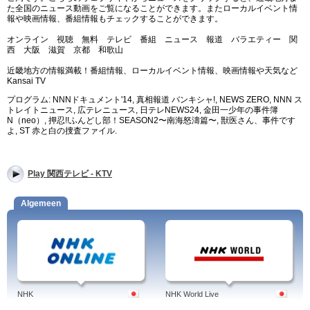
た全国のニュース動画をご覧になることができます。またローカルイベント情
報や映画情報、番組情報もチェックすることができます。
オンライン 視聴 無料 テレビ 番組 ニュース 報道 バラエティー 関
西 大阪 滋賀 京都 和歌山
近畿地方の情報満載！番組情報、ローカルイベント情報、映画情報や天気など
Kansai TV
プログラム: NNNドキュメント'14, 真相報道 バンキシャ!, NEWS ZERO, NNN ス
トレイトニュース, 広テレニュース, 日テレNEWS24, 金田一少年の事件簿
N（neo）, 押忍!!ふんどし部！SEASON2〜南海怒濤篇〜, 獣医さん、事件です
よ, ST 赤と白の捜査ファイル.
Play 関西テレビ - KTV
Algemeen
NHK
NHK World Live