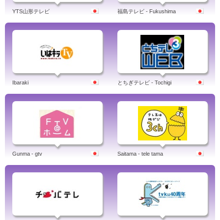
YTS山形テレビ
福島テレビ - Fukushima
Ibaraki
とちぎテレビ - Tochigi
Gunma - gtv
Saitama - tele tama