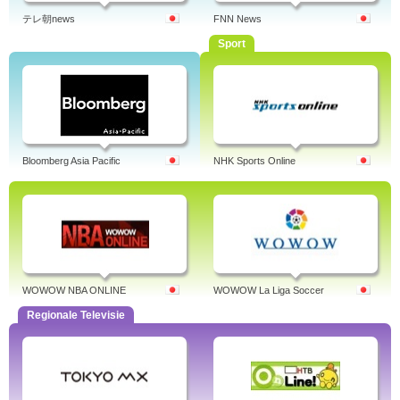
テレ朝news
FNN News
Sport
Bloomberg Asia Pacific
NHK Sports Online
WOWOW NBA ONLINE
WOWOW La Liga Soccer
Regionale Televisie