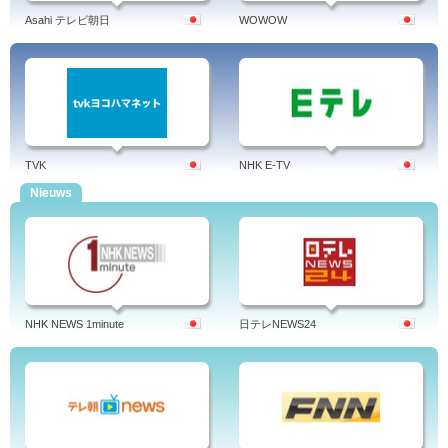
Asahi テレビ朝日
WOWOW
TVK
NHK E-TV
Nieuws
NHK NEWS 1minute
日テレNEWS24